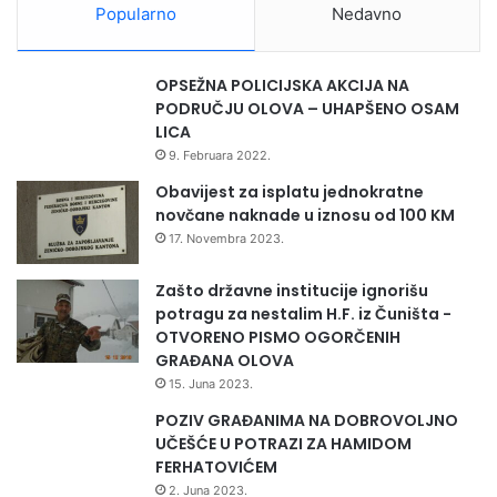
r
Popularno
Nedavno
a
m
a
OPSEŽNA POLICIJSKA AKCIJA NA
PODRUČJU OLOVA – UHAPŠENO OSAM
LICA
9. Februara 2022.
Obavijest za isplatu jednokratne
novčane naknade u iznosu od 100 KM
17. Novembra 2023.
Zašto državne institucije ignorišu
potragu za nestalim H.F. iz Čuništa -
OTVORENO PISMO OGORČENIH
GRAĐANA OLOVA
15. Juna 2023.
POZIV GRAĐANIMA NA DOBROVOLJNO
UČEŠĆE U POTRAZI ZA HAMIDOM
FERHATOVIĆEM
2. Juna 2023.