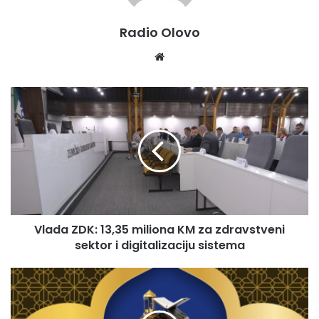
Radio Olovo
We
bsi
te
V
l
a
d
a
Z
D
K
:
Vlada ZDK: 13,35 miliona KM za zdravstveni
1
sektor i digitalizaciju sistema
3
,
3
P
5
r
m
e
i