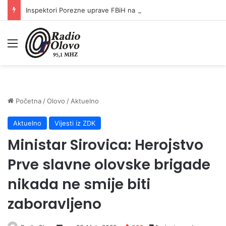
Inspektori Porezne uprave FBiH na području ZDK izvršili 24 inspekcijska nadzora
Meni
Početna
/
Olovo
/
Aktuelno
Aktuelno
Vijesti iz ZDK
Ministar Sirovica: Herojstvo
Prve slavne olovske brigade
nikada ne smije biti
zaboravljeno