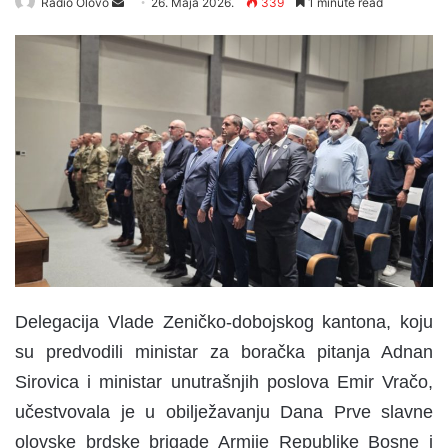
Radio Olovo
S
26. Maja 2026.
339
1 minute read
e
n
d
a
n
e
m
a
i
l
Delegacija Vlade Zeničko-dobojskog kantona, koju
su predvodili ministar za boračka pitanja Adnan
Sirovica i ministar unutrašnjih poslova Emir Vračo,
učestvovala je u obilježavanju Dana Prve slavne
olovske brdske brigade Armije Republike Bosne i