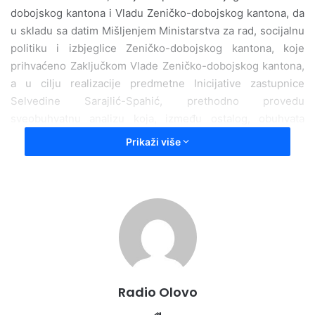
dobojskog kantona i Vladu Zeničko-dobojskog kantona, da
u skladu sa datim Mišljenjem Ministarstva za rad, socijalnu
politiku i izbjeglice Zeničko-dobojskog kantona, koje
prihvaćeno Zaključkom Vlade Zeničko-dobojskog kantona,
a u cilju realizacije predmetne Inicijative zastupnice
Selvedine Sarajlić-Spahić, prethodno provedu
sveobuhvatnu analizu koja, između ostalog, obuhvata
usklađenost sa federalnim zakonodavstvom i relevantnom
Prikaži više
sudskom praksom, procjenu pravnih posljedica
predloženog rješenja, procjenu fiskalnih i ekonomskih
efekata, posebno u odnosu na poslodavce, konsultacije sa
socijalnim partnerima (sindikati i udruženja poslodavaca) i
usklađivanje sa pravilima za izradu propisa i drugim
važećim nomotehničkim standardima, a potom predlože u
razumnom roku, u dalju skupštinsku proceduru kroz
odgovarajuće zakonsko rješenje realizaciju Inicijative
Radio Olovo
Selvedine Sarajlić-Spahić, zastupnice u Skupštini Zeničko-
dobojskog kantona za izmjene i dopune Zakona o radu