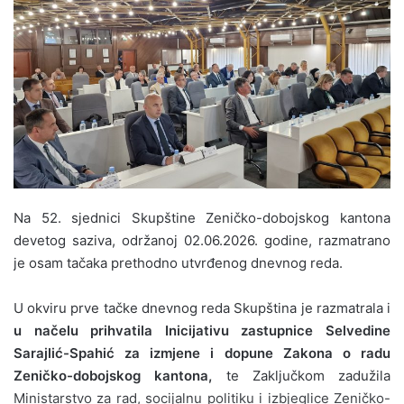
a
n
e
m
a
i
l
Na 52. sjednici Skupštine Zeničko-dobojskog kantona
devetog saziva, održanoj 02.06.2026. godine, razmatrano
je osam tačaka prethodno utvrđenog dnevnog reda.
U okviru prve tačke dnevnog reda Skupština
je razmatrala i
u načelu prihvatila
Inicijativu zastupnice Selvedine
Sarajlić-Spahić za izmjene i dopune Zakona o radu
Zeničko-dobojskog kantona,
te Zaključkom
zadužila
Ministarstvo za
rad, socijalnu politiku i izbjeglice Zeničko-