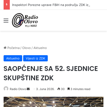
Inspektori Porezne uprave FBiH na području ZDK izvršili 24 inspekcijska nadzora
Meni
Početna
/
Olovo
/
Aktuelno
Aktuelno
Vijesti iz ZDK
SAOPĆENJE SA 52. SJEDNICE
SKUPŠTINE ZDK
Radio Olovo
S
3. Juna 2026.
30
3 minutes read
e
n
d