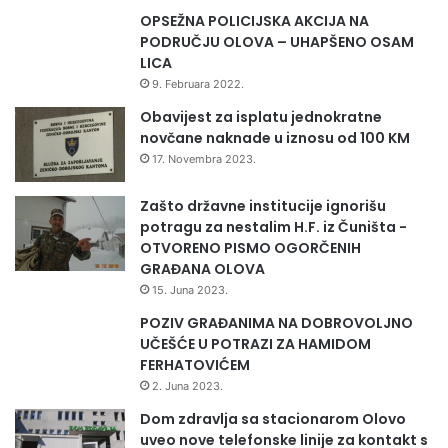
n
OPSEŽNA POLICIJSKA AKCIJA NA
e
PODRUČJU OLOVA – UHAPŠENO OSAM
p
LICA
r
9. Februara 2022.
o
i
Obavijest za isplatu jednokratne
z
novčane naknade u iznosu od 100 KM
v
17. Novembra 2023.
o
đ
Zašto državne institucije ignorišu
a
potragu za nestalim H.F. iz Čuništa -
č
OTVORENO PISMO OGORČENIH
e
GRAĐANA OLOVA
15. Juna 2023.
POZIV GRAĐANIMA NA DOBROVOLJNO
UČEŠĆE U POTRAZI ZA HAMIDOM
FERHATOVIĆEM
2. Juna 2023.
Dom zdravlja sa stacionarom Olovo
uveo nove telefonske linije za kontakt s