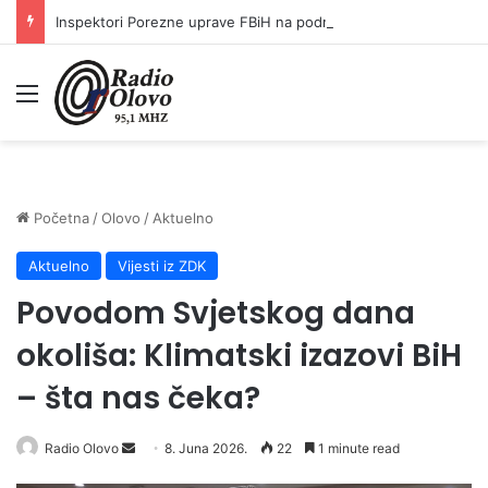
Inspektori Porezne uprave FBiH na području ZDK izvršili 24 inspekcijska nadzora
Meni
Početna
/
Olovo
/
Aktuelno
Aktuelno
Vijesti iz ZDK
Povodom Svjetskog dana
okoliša: Klimatski izazovi BiH
– šta nas čeka?
Radio Olovo
S
8. Juna 2026.
22
1 minute read
e