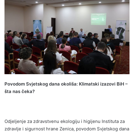
n
d
a
n
e
m
a
i
l
Povodom Svjetskog dana okoliša: Klimatski izazovi BiH –
šta nas čeka?
Odjeljenje za zdravstvenu ekologiju i higijenu Instituta za
zdravlje i sigurnost hrane Zenica, povodom Svjetskog dana