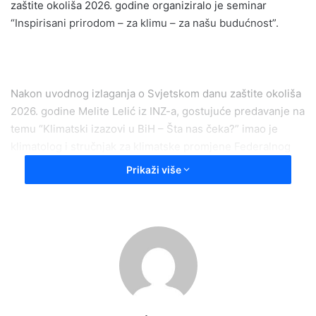
zaštite okoliša 2026. godine organiziralo je seminar
“Inspirisani prirodom – za klimu – za našu budućnost”.
Nakon uvodnog izlaganja o Svjetskom danu zaštite okoliša
2026. godine Melite Lelić iz INZ-a, gostujuće predavanje na
temu “Klimatski izazovi u BiH – Šta nas čeka?” imao je
klimatolog i stručnjak za klimatske promjene Federalnog
hidrometeorološkog zavoda Bakir Krajinović.
Prikaži više
– Klimatske promjene više nisu neka teorija, nego naša
realnost i svakodnevica i u Bosni i Hercegovini. Trebamo
graditi društvo otpornije na klimatske promjene. To je
zadaća ne samo klimatologa nego i svih drugih eksperata
iz raznih sektora, pa tako i sektora javnog zdravstva i na taj