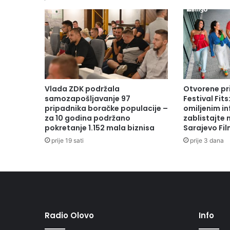
v
n
a
g
o
d
i
š
Vlada ZDK podržala
Otvorene pr
n
samozapošljavanje 97
Festival Fits
j
pripadnika boračke populacije –
omiljenim in
a
za 10 godina podržano
zablistajte
pokretanje 1.152 mala biznisa
Sarajevo Fil
o
b
prije 19 sati
prije 3 dana
u
k
a
K
a
n
t
Radio Olovo
Info
o