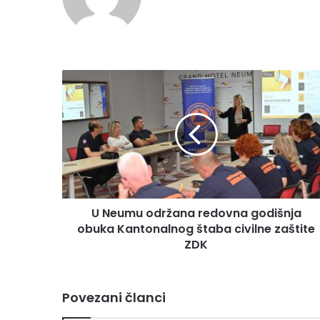
bsi
te
U
N
e
u
m
u
o
d
r
U Neumu održana redovna godišnja
ž
obuka Kantonalnog štaba civilne zaštite
a
n
ZDK
a
r
e
Povezani članci
d
o