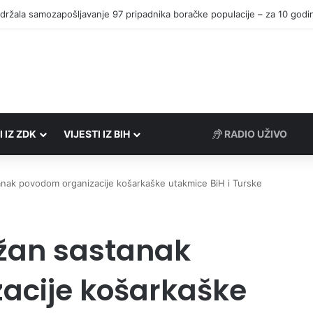
I IZ ZDK
VIJESTI IZ BIH
RADIO UŽIVO
ak povodom organizacije košarkaške utakmice BiH i Turske
žan sastanak
acije košarkaške