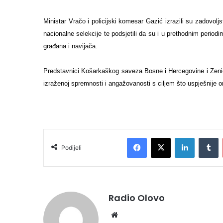
Ministar Vračo i policijski komesar Gazić izrazili su zadovol
nacionalne selekcije te podsjetili da su i u prethodnim period
građana i navijača.
Predstavnici
Košarkaškog saveza Bosne i Hercegovine i Zenič
izraženoj spremnosti i angažovanosti s ciljem što uspješnije 
Facebook
X
LinkedIn
Tumblr
Podijeli
Radio Olovo
We