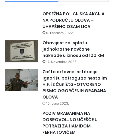
OPSEŽNA POLICIJSKA AKCIJA
NA PODRUČJU OLOVA –
UHAPŠENO OSAM LICA
9. Februara 2022.
Obavijest za isplatu
jednokratne novčane
naknade u iznosu od 100 KM
17. Novembra 2023.
Zašto državne institucije
ignorišu potragu za nestalim
H.F. iz Čuništa -OTVORENO
PISMO OGORČENIH GRAĐANA
OLOVA
15. Juna 2023.
POZIV GRAĐANIMA NA
DOBROVOLJNO UČEŠĆE U
POTRAZI ZA HAMIDOM
FERHATOVIĆEM