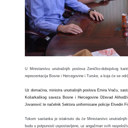
U Ministarstvu unutrašnjih poslova Zeničko-dobojskog kan
reprezentacija Bosne i Hercegovine i Turske, a koja će se održa
Uz domaćina, ministra unutrašnjih poslova Emira Vraču, sasta
Košarkaškog saveza Bosne i Hercegovine Dževad Alihodži
Jovanović te načelnik Sektora uniformisane policije Elvedin Fi
Tokom sastanka je istaknuto da će Ministarstvo unutrašnjih 
budu u potpunosti uspostavljene, uz angažman svih raspoloživ