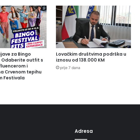
p
o
d
r
š
k
u
K
ijave za Bingo
Lovačkim društvima podrška u
o
: Odaberite outfit s
iznosu od 138.000 KM
š
fluencerom i
prije 7 dana
a
 na Crvenom tepihu
m Festivala
r
k
a
š
k
o
m
s
a
Adresa
v