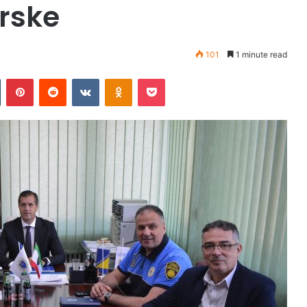
urske
101
1 minute read
Tumblr
Pinterest
Reddit
VKontakte
Odnoklassniki
Pocket