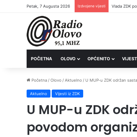
Petak, 7 Augusta 2026
Izdvojene vijesti
POČETNA
OLOVO
OPĆENITO
VIJEST
Početna
/
Olovo
/
Aktuelno
/
U MUP-u ZDK održan sastan
Aktuelno
Vijesti iz ZDK
U MUP-u ZDK odr
povodom organiz