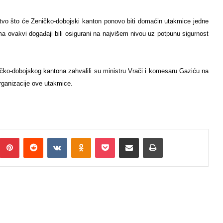
jstvo što će Zeničko-dobojski kanton ponovo biti domaćin utakmice jedne
ima ovakvi događaji bili osigurani na najvišem nivou uz potpunu sigurnost
ko-dobojskog kantona zahvalili su ministru Vrači i komesaru Gaziću na
organizacije ove utakmice.
Pinterest
Reddit
VKontakte
Odnoklassniki
Pocket
Podijeli putem Emaila
Print