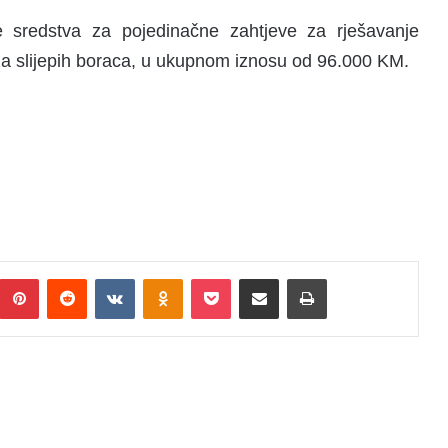
je sredstva za pojedinačne zahtjeve za rješavanje
za slijepih boraca, u ukupnom iznosu od 96.000 KM.
Pinterest
Reddit
VKontakte
Odnoklassniki
Pocket
Podijeli putem Emaila
Print