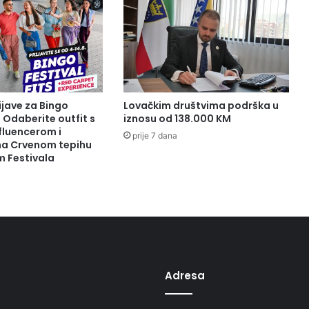
r
i
o
P
r
v
i
ijave za Bingo
Lovačkim društvima podrška u
k
: Odaberite outfit s
iznosu od 138.000 KM
o
fluencerom i
prije 7 dana
 na Crvenom tepihu
n
m Festivala
g
r
e
s
s
p
o
r
Adresa
t
a
i