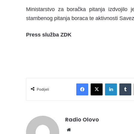
Ministarstvo za boračka pitanja izdvojilo 
stambenog pitanja boraca te aktivnosti Save
Press služba ZDK
Facebook
X
LinkedIn
Tumblr
Podijeli
Radio Olovo
We