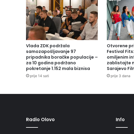
p
o
d
r
š
k
u
Vlada ZDK podržala
Otvorene pr
K
samozapošljavanje 97
Festival Fits
o
pripadnika boračke populacije –
omiljenim in
za 10 godina podržano
zablistajte
š
pokretanje 1.152 mala biznisa
Sarajevo Fil
a
r
prije 14 sati
prije 3 dana
k
a
š
k
o
m
Radio Olovo
Info
s
a
v