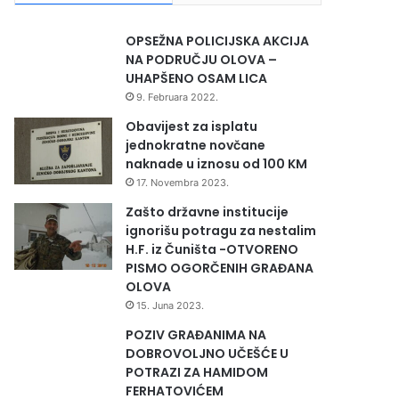
OPSEŽNA POLICIJSKA AKCIJA
NA PODRUČJU OLOVA –
UHAPŠENO OSAM LICA
9. Februara 2022.
Obavijest za isplatu
jednokratne novčane
naknade u iznosu od 100 KM
17. Novembra 2023.
Zašto državne institucije
ignorišu potragu za nestalim
H.F. iz Čuništa -OTVORENO
PISMO OGORČENIH GRAĐANA
OLOVA
15. Juna 2023.
POZIV GRAĐANIMA NA
DOBROVOLJNO UČEŠĆE U
POTRAZI ZA HAMIDOM
FERHATOVIĆEM