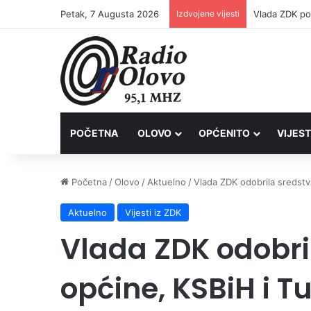
Petak, 7 Augusta 2026
Izdvojene vijesti
POČETNA
OLOVO
OPĆENITO
VIJEST
Početna
/
Olovo
/
Aktuelno
/
Vlada ZDK odobrila sredstva
Aktuelno
Vijesti iz ZDK
Vlada ZDK odobri
općine, KSBiH i T