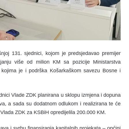
joj 131. sjednici, kojom je predsjedavao premijer
ajanju više od milion KM sa pozicije Ministarstva
u kojima je i podrška Košarkaškom savezu Bosne i
dnici Vlade ZDK planirana u sklopu izmjena i dopuna
va, a sada su dodatnom odlukom i realizirana te će
e Vlada ZDK za KSBiH opredijelila 200.000 KM.
va i svrhu finansiranja kapitalnih projekata – općini