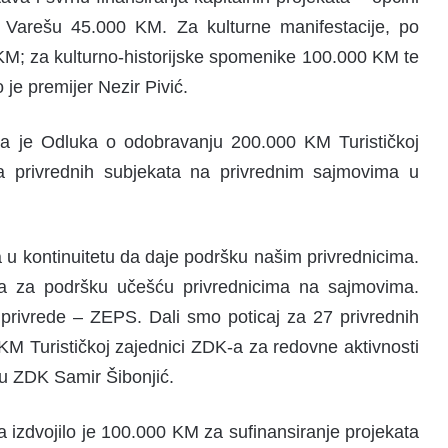
Varešu 45.000 KM. Za kulturne manifestacije, po
KM; za kulturno-historijske spomenike 100.000 KM te
je premijer Nezir Pivić.
na je Odluka o odobravanju 200.000 KM Turističkoj
ja privrednih subjekata na privrednim sajmovima u
 u kontinuitetu da daje podršku našim privrednicima.
va za podršku učešću privrednicima na sajmovima.
 privrede – ZEPS. Dali smo poticaj za 27 privrednih
 Turističkoj zajednici ZDK-a za redovne aktivnosti
edu ZDK Samir Šibonjić.
ica izdvojilo je 100.000 KM za sufinansiranje projekata