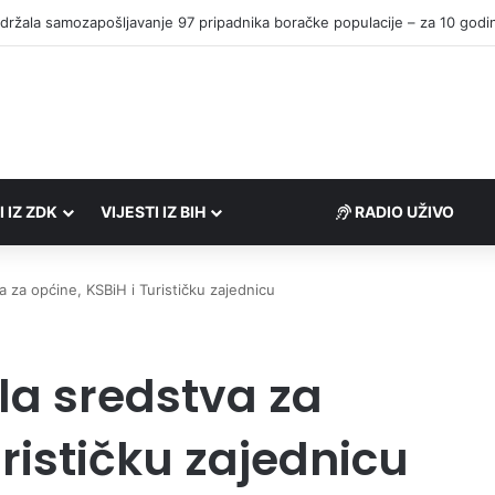
I IZ ZDK
VIJESTI IZ BIH
RADIO UŽIVO
 za općine, KSBiH i Turističku zajednicu
la sredstva za
urističku zajednicu