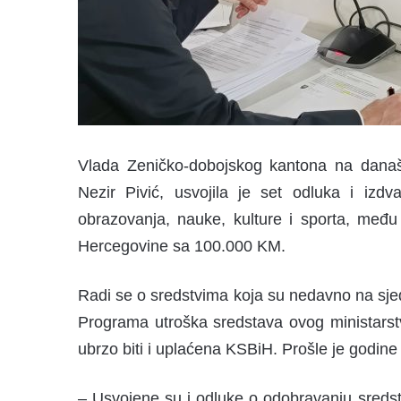
Vlada Zeničko-dobojskog kantona na današn
Nezir Pivić, usvojila je set odluka i izdv
obrazovanja, nauke, kulture i sporta, međ
Hercegovine sa 100.000 KM.
Radi se o sredstvima koja su nedavno na sje
Programa utroška sredstava ovog ministarst
ubrzo biti i uplaćena KSBiH. Prošle je godin
– Usvojene su i odluke o odobravanju sredsta