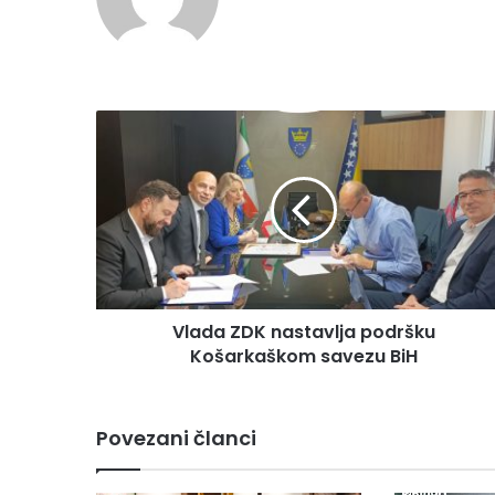
bsi
te
V
l
a
d
a
Z
D
K
n
Vlada ZDK nastavlja podršku
a
Košarkaškom savezu BiH
s
t
a
v
Povezani članci
l
j
a