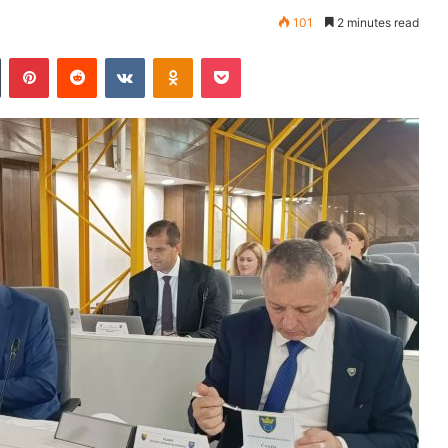
101
2 minutes read
Tumblr
Pinterest
Reddit
VKontakte
Odnoklassniki
Pocket