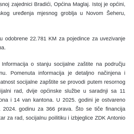
noj zajednici Bradići, Općina Maglaj. Istoj je općini,
njskog uređenja mjesnog groblja u Novom Šeheru,
a su odobrene 22.781 KM za pojedince za uvezivanje
na.
Informacija o stanju socijalne zaštite na području
u. Pomenuta informacija je detaljno načinjena i
tnost socijalne zapštite se provodi putem resornog
jalni rad, dvije općinske službe u saradnji sa 11
tona i 14 van kantona. U 2025. godini je ostvareno
2024. godinu za 366 prava. Što se tiče financija
r za rad, socijalnu poilitiku i izbjeglice ZDK Antonio