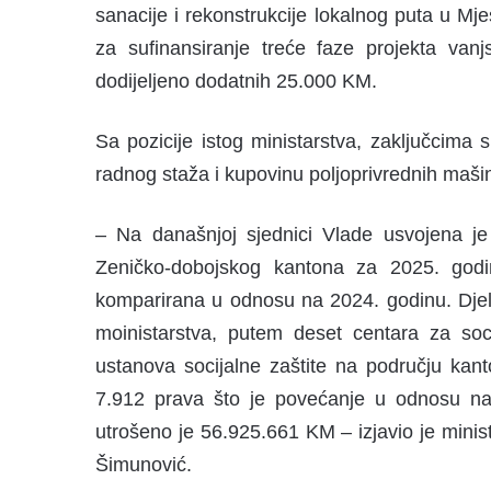
sanacije i rekonstrukcije lokalnog puta u Mjes
za sufinansiranje treće faze projekta va
dodijeljeno dodatnih 25.000 KM.
Sa pozicije istog ministarstva, zaključcim
radnog staža i kupovinu poljoprivrednih maši
– Na današnjoj sjednici Vlade usvojena je 
Zeničko-dobojskog kantona za 2025. godin
komparirana u odnosu na 2024. godinu. Djela
moinistarstva, putem deset centara za soci
ustanova socijalne zaštite na području kan
7.912 prava što je povećanje u odnosu na 
utrošeno je 56.925.661 KM – izjavio je minista
Šimunović.