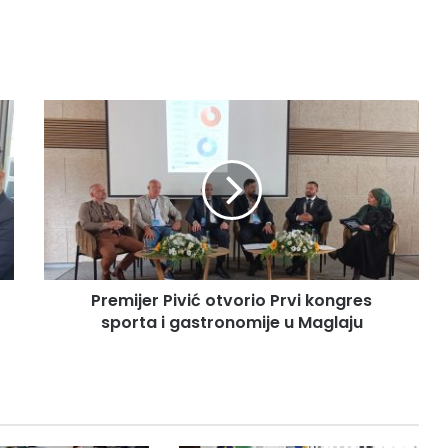
P
r
e
m
i
j
e
r
P
Premijer Pivić otvorio Prvi kongres
i
sporta i gastronomije u Maglaju
v
i
ć
o
t
v
o