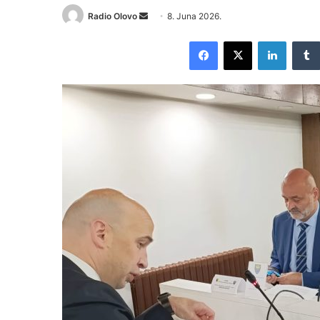
Radio Olovo
S
8. Juna 2026.
e
Facebook
X
LinkedIn
n
d
a
n
e
m
a
i
l