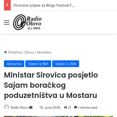
Otvorene prijave za Bingo Festival Fits: Odaberite outfit s omiljenim influencerom i zablistajte na Crvenom tepihu Sarajevo Film Festivala
Meni
Početna
/
Olovo
/
Aktuelno
Aktuelno
Vijesti iz BiH
Vijesti iz ZDK
Ministar Sirovica posjetio
Sajam boračkog
poduzetništva u Mostaru
Radio Olovo
S
18. Juna 2026.
21
1 minute read
e