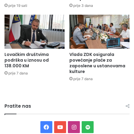
S
n
prije 19 sati
prije 3 dana
T
i
O
h
R
n
I
a
J
k
O
n
M
a
Lovačkim društvima
Vlada ZDK osigurala
d
podrška u iznosu od
povećanje plaće za
a
138.000 KM
zaposlene u ustanovama
v
kulture
prije 7 dana
r
prije 7 dana
i
j
e
d
Pratite nas
n
e
1
0
F
Y
I
S
,