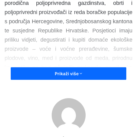
porodična poljoprivredna gazdinstva, obrti i
poljoprivredni proizvođači iz reda boračke populacije
s područja Hercegovine, Srednjobosanskog kantona
te susjedne Republike Hrvatske. Posjetioci imaju
priliku vidjeti, degustirati i kupiti domaće ekološke
proizvode – voće i voćne prerađevine, šumske
plodove, vino, med i proizvode od meda, prirodnu
kozmetiku na bazi pčelinjih proizvoda, povrtlarske
Prikaži više
kulture i njihove prerađevine, ljekovito bilje,
rukotvorine te unikatne drvene i metalne predmete.
Promocija boračkih zadruga i drugih modela
socijalne uključenosti i afirmacije pripadnika boračke
populacije predstavlja dobru priliku za predstavljanje
njihovih privrednih potencijala, poslovno povezivanje