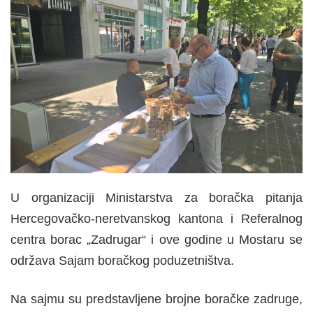
n
d
a
n
e
m
a
i
l
U organizaciji Ministarstva za boračka pitanja
Hercegovačko-neretvanskog kantona i Referalnog
centra borac „Zadrugar“ i ove godine u Mostaru se
održava Sajam boračkog poduzetništva.
Na sajmu su predstavljene brojne boračke zadruge,