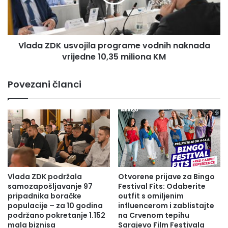
L
Z
A
D
Ministarstvo za boračka pitanja ZDK
S
K
A
u
B
Vlada ZDK usvojila programe vodnih naknada
s
O
vrijedne 10,35 miliona KM
v
G
o
A
j
Povezani članci
T
i
O
l
M
a
K
p
U
r
L
o
T
g
U
r
R
a
Vlada ZDK podržala
Otvorene prijave za Bingo
O
m
samozapošljavanje 97
Festival Fits: Odaberite
M
e
pripadnika boračke
outfit s omiljenim
I
populacije – za 10 godina
influencerom i zablistajte
v
podržano pokretanje 1.152
na Crvenom tepihu
H
o
mala biznisa
Sarajevo Film Festivala
I
d