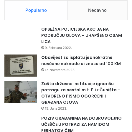
S
k
r
Popularno
Nedavno
o
e
r
b
i
r
OPSEŽNA POLICIJSKA AKCIJA NA
s
e
PODRUČJU OLOVA – UHAPŠENO OSAM
n
n
LICA
i
i
9. Februara 2022.
k
c
a
a
Obavijest za isplatu jednokratne
o
novčane naknade u iznosu od 100 KM
ž
17. Novembra 2023.
i
l
Zašto državne institucije ignorišu
j
potragu za nestalim H.F. iz Čuništa -
c
OTVORENO PISMO OGORČENIH
i
GRAĐANA OLOVA
”
15. Juna 2023.
POZIV GRAĐANIMA NA DOBROVOLJNO
UČEŠĆE U POTRAZI ZA HAMIDOM
FERHATOVIĆEM