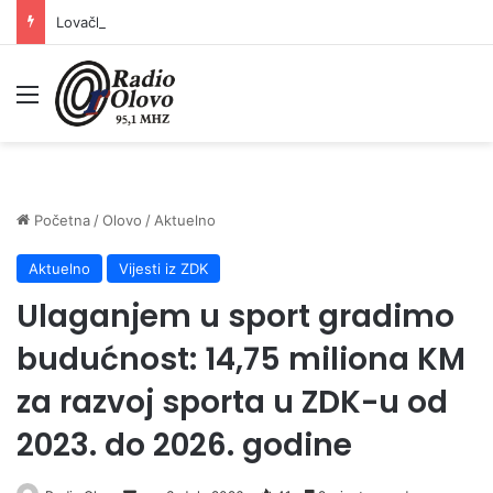
Lovačkim društvima podrška u iznosu od 138.000 KM
Meni
Početna
/
Olovo
/
Aktuelno
Aktuelno
Vijesti iz ZDK
Ulaganjem u sport gradimo
budućnost: 14,75 miliona KM
za razvoj sporta u ZDK-u od
2023. do 2026. godine