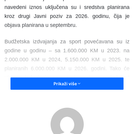
navedeni iznos uključena su i sredstva planirana
kroz drugi Javni poziv za 2026. godinu, čija je
objava planirana u septembru.
Budžetska izdvajanja za sport povećavana su iz
godine u godinu – sa 1.600.000 KM u 2023. na
2.000.000 KM u 2024, 5.150.000 KM u 2025. te
planiranih 6.000.000 KM u 2026. godini. Tako će
ukupna izdvajanja za razvoj sporta u periodu od
Prikaži više
2023. do 2026. godine dostići 14.750.000 KM.
Kontinuirano povećanje budžetskih izdvajanja
pokazuje opredijeljenost Vlade Zeničko-dobojskog
kantona da sportistima, sportskim klubovima,
savezima i sportskim radnicima osigura stabilnu i