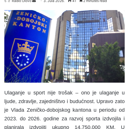
Radio Olovo
S
3. Jula 2026.
41
2 minutes read
e
n
d
a
n
e
m
a
i
l
Ulaganje u sport nije trošak – ono je ulaganje u
ljude, zdravlje, zajedništvo i budućnost. Upravo zato
je Vlada Zeničko-dobojskog kantona u periodu od
2023. do 2026. godine za razvoj sporta izdvojila i
planirala izdvojiti ukupno 14.750.000 KM. U