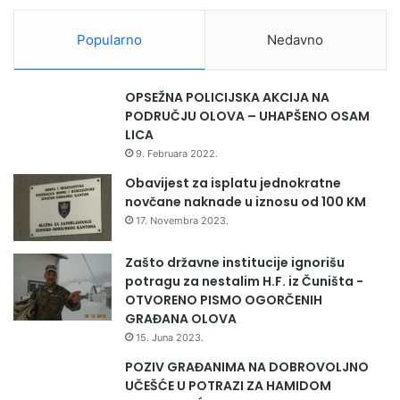
Popularno
Nedavno
OPSEŽNA POLICIJSKA AKCIJA NA
PODRUČJU OLOVA – UHAPŠENO OSAM
LICA
9. Februara 2022.
Obavijest za isplatu jednokratne
novčane naknade u iznosu od 100 KM
17. Novembra 2023.
Zašto državne institucije ignorišu
potragu za nestalim H.F. iz Čuništa -
OTVORENO PISMO OGORČENIH
GRAĐANA OLOVA
15. Juna 2023.
POZIV GRAĐANIMA NA DOBROVOLJNO
UČEŠĆE U POTRAZI ZA HAMIDOM