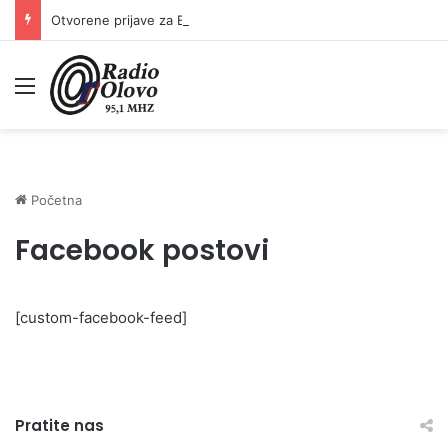
Otvorene prijave za Bingo Festival Fits: Odaberite outfit s omiljenim influencerom i zablistajte na Crvenom tepihu Sarajevo Film Festivala
Meni
Početna
Facebook postovi
[custom-facebook-feed]
Pratite nas