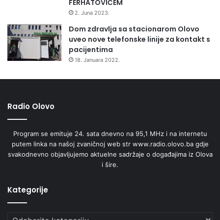
FERHATOVIĆEM
2. Juna 2023.
Dom zdravlja sa stacionarom Olovo
uveo nove telefonske linije za kontakt s
pacijentima
18. Januara 2022.
Radio Olovo
Program se emituje 24. sata dnevno na 95,1 MHz i na internetu
putem linka na našoj zvaničnoj web str www.radio.olovo.ba gdje
svakodnevno objavljujemo aktuelne sadržaje o događajima iz Olova
i šire.
Kategorije
Kategorije