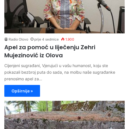
Radio Olovo
prije 4 sedmice
1.900
Apel za pomoć u liječenju Zehri
Mujezinović iz Olova
Cijenjeni sugrađani, Vjerujući u vašu humanost, koju ste
pokazali bezbroj puta do sada, na molbu naše sugrađanke
prenosimo apel za…
Opširnije »