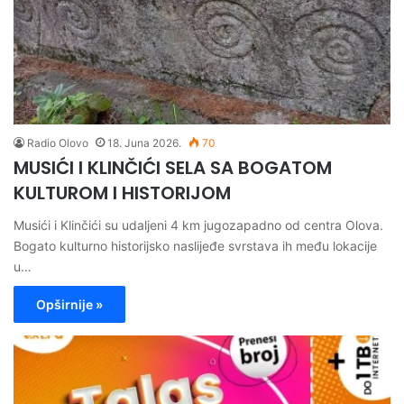
Radio Olovo
18. Juna 2026.
70
MUSIĆI I KLINČIĆI SELA SA BOGATOM
KULTUROM I HISTORIJOM
Musići i Klinčići su udaljeni 4 km jugozapadno od centra Olova.
Bogato kulturno historijsko naslijeđe svrstava ih među lokacije
u…
Opširnije »