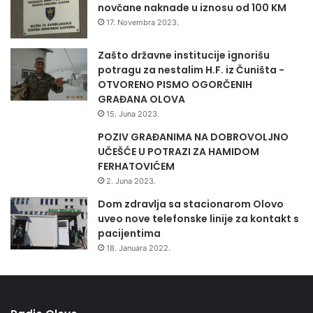
novčane naknade u iznosu od 100 KM
17. Novembra 2023.
Zašto državne institucije ignorišu
potragu za nestalim H.F. iz Čuništa -
OTVORENO PISMO OGORČENIH
GRAĐANA OLOVA
15. Juna 2023.
POZIV GRAĐANIMA NA DOBROVOLJNO
UČEŠĆE U POTRAZI ZA HAMIDOM
FERHATOVIĆEM
2. Juna 2023.
Dom zdravlja sa stacionarom Olovo
uveo nove telefonske linije za kontakt s
pacijentima
18. Januara 2022.