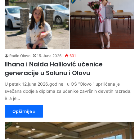
Radio Olovo
15. Juna 2026.
631
Ilhana i Naida Halilović učenice
generacije u Solunu i Olovu
U petak 12.juna 2026.godine u OŠ “Olovo ” upriličena je
svečana dodjela diploma za učenike završnih devetih razreda.
Bila je…
Opširnije »