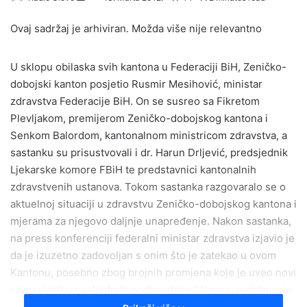
e
Ovaj sadržaj je arhiviran. Možda više nije relevantno
n
d
a
U sklopu obilaska svih kantona u Federaciji BiH, Zeničko-
n
dobojski kanton posjetio Rusmir Mesihović, ministar
e
zdravstva Federacije BiH. On se susreo sa Fikretom
m
Plevljakom, premijerom Zeničko-dobojskog kantona i
a
Senkom Balordom, kantonalnom ministricom zdravstva, a
i
sastanku su prisustvovali i dr. Harun Drljević, predsjednik
l
Ljekarske komore FBiH te predstavnici kantonalnih
zdravstvenih ustanova. Tokom sastanka razgovaralo se o
aktuelnoj situaciji u zdravstvu Zeničko-dobojskog kantona i
mjerama za njegovo daljnje unapređenje. Nakon sastanka,
na press konferenciji federalni ministar zdravstva izjavio je
da je izuzetno zadovoljan s onim što je zatekao u ovom
Kantonu, posebno zbog brojnih promjena koje je uveo novi
saziv vlasti u posljednjih godinu dana.“ Naime, najbitnije je
prepustiti struci posao i to je ovdje postignuto. Uz to, mogu