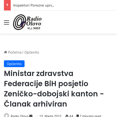
Inspektori Porezne uprave FBiH na području ZDK izvršili 24 inspekcijska nadzora
Meni
Početna
/
Općenito
Općenito
Ministar zdravstva
Federacije BiH posjetio
Zeničko-dobojski kanton -
Članak arhiviran
Radio Olovo
S
13. Marta 2012.
44
2 minutes read