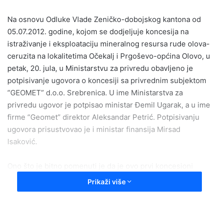
a
Na osnovu Odluke Vlade Zeničko-dobojskog kantona od
n
e
05.07.2012. godine, kojom se dodjeljuje koncesija na
m
istraživanje i eksploataciju mineralnog resursa rude olova-
a
ceruzita na lokalitetima Očekalj i Prgoševo-općina Olovo, u
i
petak, 20. jula, u Ministarstvu za privredu obavljeno je
l
potpisivanje ugovora o koncesiji sa privrednim subjektom
“GEOMET” d.o.o. Srebrenica. U ime Ministarstva za
privredu ugovor je potpisao ministar Đemil Ugarak, a u ime
firme “Geomet” direktor Aleksandar Petrić. Potpisivanju
ugovora prisustvovao je i ministar finansija Mirsad
Isaković.
Ono što je bitno pomenuti je da je ovo prvi koncesioni
ugovor potpisan na istraživanje i eksploataciju metaličnog
Prikaži više
mineralnog resursa na području Zeničko-dobojskog
kantona, što otvara vrata i za ostale privredne subjekte koji
se bave eksploatacijom metala. Inače, koncesija je