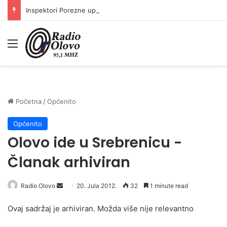
Inspektori Porezne uprave FBiH na području ZDK izvršili 24 inspekcijska nadzora
Meni
Početna
/
Općenito
Općenito
Olovo ide u Srebrenicu -
Članak arhiviran
Radio Olovo
S
20. Jula 2012.
32
1 minute read
e
Ovaj sadržaj je arhiviran. Možda više nije relevantno
n
d