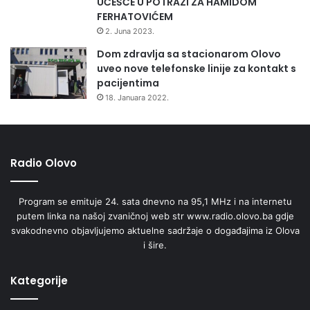
UČEŠĆE U POTRAZI ZA HAMIDOM
FERHATOVIĆEM
2. Juna 2023.
Dom zdravlja sa stacionarom Olovo
uveo nove telefonske linije za kontakt s
pacijentima
18. Januara 2022.
Radio Olovo
Program se emituje 24. sata dnevno na 95,1 MHz i na internetu
putem linka na našoj zvaničnoj web str www.radio.olovo.ba gdje
svakodnevno objavljujemo aktuelne sadržaje o događajima iz Olova
i šire.
Kategorije