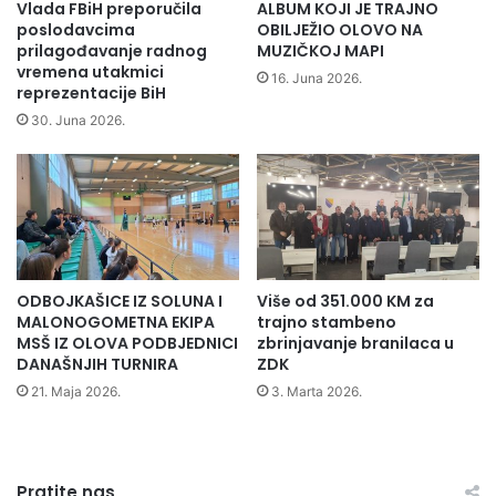
e
Vlada FBiH preporučila
ALBUM KOJI JE TRAJNO
n
poslodavcima
OBILJEŽIO OLOVO NA
d
prilagođavanje radnog
MUZIČKOJ MAPI
vremena utakmici
i
16. Juna 2026.
reprezentacije BiH
s
t
30. Juna 2026.
i
m
a
b
o
r
a
ODBOJKAŠICE IZ SOLUNA I
Više od 351.000 KM za
č
MALONOGOMETNA EKIPA
trajno stambeno
k
MSŠ IZ OLOVA PODBJEDNICI
zbrinjavanje branilaca u
e
DANAŠNJIH TURNIRA
ZDK
p
21. Maja 2026.
3. Marta 2026.
o
p
u
l
Pratite nas
a