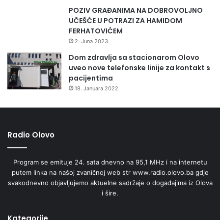
POZIV GRAĐANIMA NA DOBROVOLJNO
UČEŠĆE U POTRAZI ZA HAMIDOM
FERHATOVIĆEM
Pored djece učesnika u realizaciji projekta, kao korisnike
2. Juna 2023.
projekta u UG“Za bolje sutra“ smatraju i njihove roditelje,
Dom zdravlja sa stacionarom Olovo
staratelje i nastavnike kojima bi ovaj projekat trebao
uveo nove telefonske linije za kontakt s
pomoći i u rješavanju problema u budućnosti.
pacijentima
18. Januara 2022.
A.Milunić
Radio Olovo
Program se emituje 24. sata dnevno na 95,1 MHz i na internetu
putem linka na našoj zvaničnoj web str www.radio.olovo.ba gdje
svakodnevno objavljujemo aktuelne sadržaje o događajima iz Olova
i šire.
Kategorije