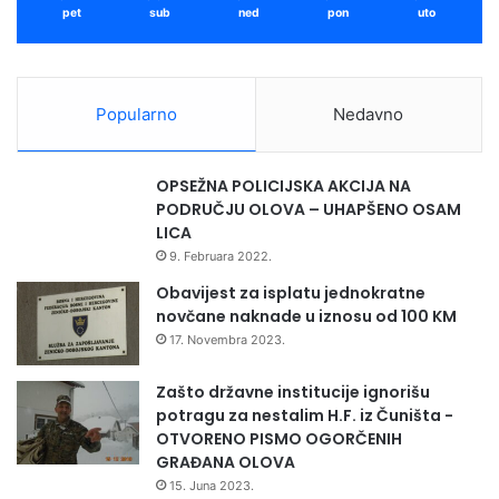
pet
sub
ned
pon
uto
Popularno
Nedavno
Osim toga, grupa od 4 najaktivnija učenika će na sastanku
OPSEŽNA POLICIJSKA AKCIJA NA
PODRUČJU OLOVA – UHAPŠENO OSAM
Vijeća roditelja izvršiti prezentaciju projekta i projektnih
LICA
aktivnosti simulacijom medijacije.
“
9. Februara 2022.
Obavijest za isplatu jednokratne
novčane naknade u iznosu od 100 KM
17. Novembra 2023.
Zašto državne institucije ignorišu
potragu za nestalim H.F. iz Čuništa -
OTVORENO PISMO OGORČENIH
GRAĐANA OLOVA
15. Juna 2023.