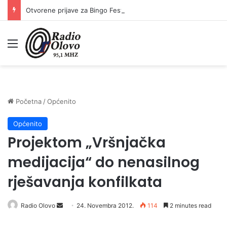
Otvorene prijave za Bingo Festival Fits: Odaberite outfit s omiljenim influencerom i zablistajte na Crvenom tepihu Sarajevo Film Festivala
Meni
Početna
/
Općenito
Općenito
Projektom „Vršnjačka
medijacija“ do nenasilnog
rješavanja konfilkata
Radio Olovo
S
24. Novembra 2012.
114
2 minutes read
e