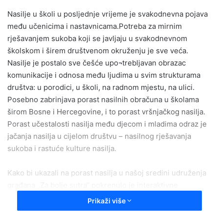
n
Nasilje u školi u posljednje vrijeme je svakodnevna pojava
d
među učenicima i nastavnicama.Potreba za mirnim
a
rješavanjem sukoba koji se javljaju u svakodnevnom
n
e
školskom i širem društvenom okruženju je sve veća.
m
Nasilje je postalo sve češće upo¬trebljavan obrazac
a
komunikacije i odnosa među ljudima u svim strukturama
i
društva: u porodici, u školi, na radnom mjestu, na ulici.
l
Posebno zabrinjava porast nasilnih obračuna u školama
širom Bosne i Hercegovine, i to porast vršnjačkog nasilja.
Porast učestalosti nasilja među djecom i mladima odraz je
jačanja nasilja u cijelom društvu – nasilnog rješavanja
sukoba i rastuće kulture nasilja.
Kako bi ukazali na porast nasilja u našoj sredini udruženja
građana „Za bolje sutra“ pokrenulo je interaktivne
radionice u okviru projekta pod nazivom „Vršnjačka
Prikaži više
medijacija“.