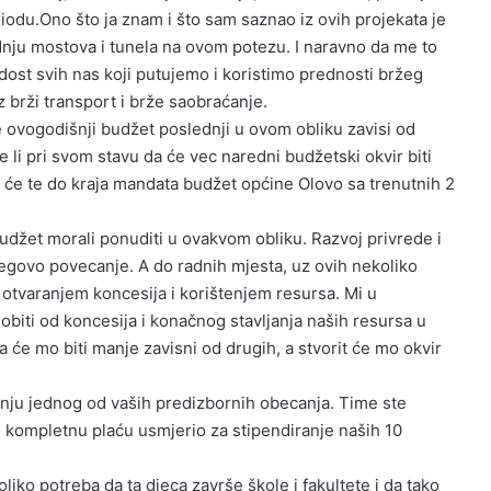
odu.Ono što ja znam i što sam saznao iz ovih projekata je
adnju mostova i tunela na ovom potezu. I naravno da me to
radost svih nas koji putujemo i koristimo prednosti bržeg
z brži transport i brže saobraćanje.
 ovogodišnji budžet poslednji u ovom obliku zavisi od
te li pri svom stavu da će vec naredni budžetski okvir biti
o će te do kraja mandata budžet općine Olovo sa trenutnih 2
et morali ponuditi u ovakvom obliku. Razvoj privrede i
jegovo povecanje. A do radnih mjesta, uz ovih nekoliko
otvaranjem koncesija i korištenjem resursa. Mi u
ti od koncesija i konačnog stavljanja naših resursa u
ada će mo biti manje zavisni od drugih, a stvorit će mo okvir
nju jednog od vaših predizbornih obecanja. Time ste
ju kompletnu plaću usmjerio za stipendiranje naših 10
o potreba da ta djeca završe škole i fakultete i da tako