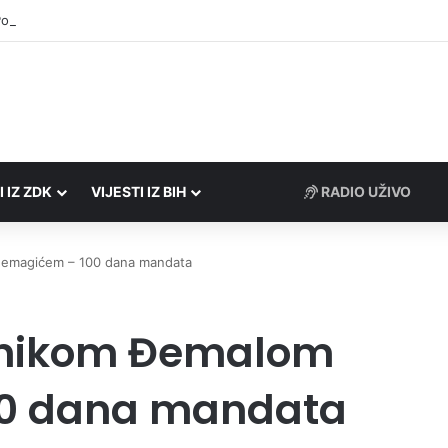
Porezne uprave FBiH na području ZDK izvršili 24 inspekcijska nadzora
I IZ ZDK
VIJESTI IZ BIH
RADIO UŽIVO
Memagićem – 100 dana mandata
elnikom Đemalom
0 dana mandata