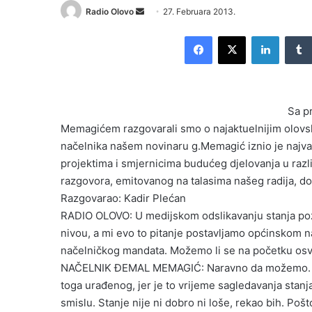
Radio Olovo
S
27. Februara 2013.
e
Facebook
X
LinkedIn
n
d
a
n
Sa p
e
Memagićem razgovarali smo o najaktuelnijim olovs
m
načelnika našem novinaru g.Memagić iznio je najva
a
i
projektima i smjernicima budućeg djelovanja u razli
l
razgovora, emitovanog na talasima našeg radija, do
Razgovarao: Kadir Plećan
RADIO OLOVO: U medijskom odslikavanju stanja poz
nivou, a mi evo to pitanje postavljamo općinskom 
načelničkog mandata. Možemo li se na početku osvrn
NAČELNIK ĐEMAL MEMAGIĆ: Naravno da možemo. Ovo
toga urađenog, jer je to vrijeme sagledavanja stanj
smislu. Stanje nije ni dobro ni loše, rekao bih. Pošt