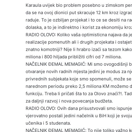
Karaula uvijek bio problem posebno u zimskom peri
da se na ovoj dionici put skracuje 12 km kroz izgr
raduje. To je ozbiljan projekat i to ce se desiti na 
dolaska, a to je indirektno i korist za ekonomiju kro
RADIO OLOVO: Koliko vaša optimisticna najava da je
realizacije pomenutih ali i drugih projekata i ostaje
znatno komotniji? Nije li hrabro izaći sa tezom kak
miliona i 800 hiljada približiti cifri od 7 miliona.
NAČELNIK ĐEMAL MEMAGIĆ: Mi smo ovogodišnji budž
otvaranje novih radnih mjesta jedini je modus za n
privrednih subjekata koje smo spomenuli, može se 
narednom periodu preko 2,5 miliona KM možemo dobi
funkciju. Treba li pričati šta to za Olovo znaći?!. T
za daljnji razvoj i nova povecanja budžeta.
RADIO OLOVO: Ovih dana prisustvovali smo ispunje
vjerovatno postali jedini načelnik u BiH koji je svo
učenika i 5 studenata.
NAČELNIK ĐEMAL MEMAGIĆ: To nije toliko važno kolik