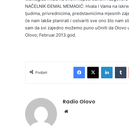
NAČELNIK ĐEMAL MEMAGIĆ: Hvala i Vama na iskreno
ljudima, privrednicima, predstavnicima mjesnih zajed
će nam lakše planirati i ostvariti sve ono što nam 
sam da svi zajedno možemo puno učiniti da Olovo uč
Olovo; Februar.2013.god.
Facebook
X
LinkedIn
Tumblr
Podijeli
Radio Olovo
We
bsi
te