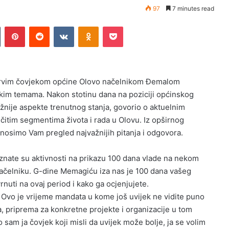
97
7 minutes read
Tumblr
Pinterest
Reddit
VKontakte
Odnoklassniki
Pocket
rvim čovjekom općine Olovo načelnikom Đemalom
kim temama. Nakon stotinu dana na poziciji općinskog
žnije aspekte trenutnog stanja, govorio o aktuelnim
čitim segmentima života i rada u Olovu. Iz opširnog
nosimo Vam pregled najvažnijih pitanja i odgovora.
nate su aktivnosti na prikazu 100 dana vlade na nekom
načelniku. G-dine Memagiću iza nas je 100 dana vašeg
uti na ovaj period i kako ga ocjenjujete.
 je vrijeme mandata u kome još uvijek ne vidite puno
a, priprema za konkretne projekte i organizacije u tom
o sam ja čovjek koji misli da uvijek može bolje, ja se volim