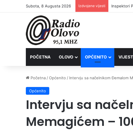
Subota, 8 Augusta 2026
Izdvojene vijesti
Inspektori 
POČETNA
OLOVO
OPĆENITO
VIJEST
Početna
/
Općenito
/
Intervju sa načelnikom Đemalom 
Općenito
Intervju sa nač
Memagićem – 10