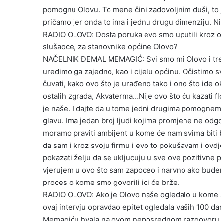
pomognu Olovu. To mene čini zadovoljnim duši, to j
pričamo jer onda to ima i jednu drugu dimenziju. Ni
RADIO OLOVO: Dosta poruka evo smo uputili kroz ov
slušaoce, za stanovnike općine Olovo?
NAČELNIK ĐEMAL MEMAGIĆ: Svi smo mi Olovo i trebam
uredimo ga zajedno, kao i cijelu općinu. Očistimo sv
čuvati, kako ovo što je urađeno tako i ono što ide 
ostalih zgrada, Akvaterma…Nije ovo što ću kazati f
je naše. I dajte da u tome jedni drugima pomognemo
glavu. Ima jedan broj ljudi kojima promjene ne odg
moramo praviti ambijent u kome će nam svima biti b
da sam i kroz svoju firmu i evo to pokušavam i ovdj
pokazati želju da se ukljucuju u sve ove pozitivne p
vjerujem u ovo što sam zapoceo i narvno ako budem i
proces o kome smo govorili ici će brže.
RADIO OLOVO: Ako je Olovo naše ogledalo u kome se
ovaj intervju opravdao epitet ogledala vaših 100 da
Memagiću hvala na ovom neposrednom razgovoru i 