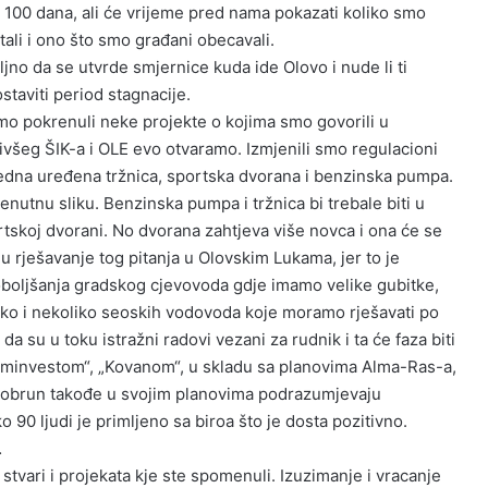
h 100 dana, ali će vrijeme pred nama pokazati koliko smo
ali i ono što smo građani obecavali.
jno da se utvrde smjernice kuda ide Olovo i nude li ti
staviti period stagnacije.
pokrenuli neke projekte o kojima smo govorili u
ivšeg ŠIK-a i OLE evo otvaramo. Izmjenili smo regulacioni
 jedna uređena tržnica, sportska dvorana i benzinska pumpa.
trenutnu sliku. Benzinska pumpa i tržnica bi trebale biti u
rtskoj dvorani. No dvorana zahtjeva više novca i ona će se
u rješavanje tog pitanja u Olovskim Lukama, jer to je
oboljšanja gradskog cjevovoda gdje imamo velike gubitke,
vako i nekoliko seoskih vodovoda koje moramo rješavati po
a su u toku istražni radovi vezani za rudnik i ta će faza biti
ominvestom“, „Kovanom“, u skladu sa planovima Alma-Ras-a,
Dobrun takođe u svojim planovima podrazumjevaju
 90 ljudi je primljeno sa biroa što je dosta pozitivno.
…
tvari i projekata kje ste spomenuli. Izuzimanje i vracanje