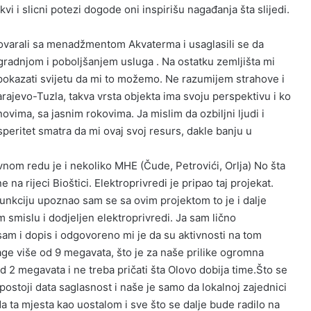
i i slicni potezi dogode oni inspirišu nagađanja šta slijedi.
rali sa menadžmentom Akvaterma i usaglasili se da
radnjom i poboljšanjem usluga . Na ostatku zemljišta mi
 pokazati svijetu da mi to možemo. Ne razumijem strahove i
rajevo-Tuzla, takva vrsta objekta ima svoju perspektivu i ko
ovima, sa jasnim rokovima. Ja mislim da ozbiljni ljudi i
osperitet smatra da mi ovaj svoj resurs, dakle banju u
om redu je i nekoliko MHE (Čude, Petrovići, Orlja) No šta
na rijeci Bioštici. Elektroprivredi je pripao taj projekat.
ciju upoznao sam se sa ovim projektom to je i dalje
m smislu i dodjeljen elektroprivredi. Ja sam lično
am i dopis i odgovoreno mi je da su aktivnosti na tom
nage više od 9 megavata, što je za naše prilike ogromna
d 2 megavata i ne treba pričati šta Olovo dobija time.Što se
postoji data saglasnost i naše je samo da lokalnoj zajednici
ta mjesta kao uostalom i sve što se dalje bude radilo na