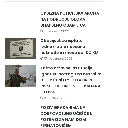
OPSEŽNA POLICIJSKA AKCIJA
NA PODRUČJU OLOVA –
UHAPŠENO OSAM LICA
9. Februara 2022.
Obavijest za isplatu
jednokratne novčane
naknade u iznosu od 100 KM
17. Novembra 2023.
Zašto državne institucije
ignorišu potragu za nestalim
H.F. iz Čuništa -OTVORENO
PISMO OGORČENIH GRAĐANA
OLOVA
15. Juna 2023.
POZIV GRAĐANIMA NA
DOBROVOLJNO UČEŠĆE U
POTRAZI ZA HAMIDOM
FERHATOVIĆEM