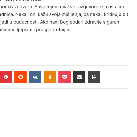
m razgovoru. Savjetujem ovakve razgovore i sa ostalim
nica. Neka i oni kažu svoja mišljenja, pa neka i kritikuju bit
slijedi u budućnosti. Ako nam Bog podari zdravlje siguran
inimo ljepšim i prosperitetnijim.
Pinterest
Reddit
VKontakte
Odnoklassniki
Pocket
Podijeli putem Emaila
Print