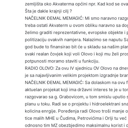
zemljišta oko Akvaterma općini npr. Kad kod se ovakv
Šta je dakle krajnji cilj ?
NAČELNIK ĐEMAL MEMAGIĆ: Mi smo naravno razgova
treba ostati Akvaterm u ovom obliku naravno sa dog
želimo graditi reprezentativne, evropske objekte i
politizaciju ovakvih namjera. Nalazimo se naputu Sa
god bude to finansirao bit će u skladu sa našim plan
svaki realan čovjek koji voli Olovo i koji mu želi pr
potpunosti moramo staviti u funkciju.
RADIO OLOVO: Za ovu IV sjednicu OV Olovo na dnevn
je sa najavljivanim velikim projektom izgradnje brane 
NAČELNIK ĐEMAL MEMAGIĆ: Sa dolaskom na ovu funk
aktuelan projekat koji ima državni interes te je u to
razgovarao sa g. Grabovicom, u tom smislu uputio s
planu u toku. Radi se o projektu i hidroelektrani s
kolicina enrgije. Poređenja radi Olovo troši manje o
tice malih MHE u Čudima, Petrovićima i Orlji tu već 
odnosno tim MZ obezbjedimo maksimalnu korist i da 