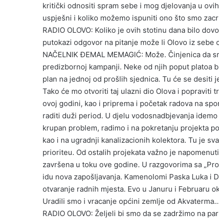
kritički odnositi spram sebe i mog djelovanja u ovi
uspješni i koliko možemo ispuniti ono što smo zacrt
RADIO OLOVO: Koliko je ovih stotinu dana bilo dovol
putokazi odgovor na pitanje može li Olovo iz sebe o
NAČELNIK ĐEMAL MEMAGIĆ: Može. Činjenica da smo 
predizbornoj kampanji. Neke od njih poput platoa b
plan na jednoj od prošlih sjednica. Tu će se desiti
Tako će mo otvoriti taj ulazni dio Olova i popraviti 
ovoj godini, kao i priprema i početak radova na spo
raditi duži period. U djelu vodosnadbjevanja idemo 
krupan problem, radimo i na pokretanju projekta p
kao i na ugradnji kanalizacionih kolektora. Tu je s
prioriteu. Od ostalih projekata važno je napomenuti d
završena u toku ove godine. U razgovorima sa „Pr
idu nova zapošljavanja. Kamenolomi Paska Luka i 
otvaranje radnih mjesta. Evo u Januru i Februaru oko
Uradili smo i vracanje općini zemlje od Akvaterma
RADIO OLOVO: Željeli bi smo da se zadržimo na par s