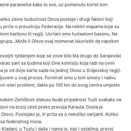
asne parametre kako to sve, uz pomenutu korist tom
iko zavisi budućnost Olova postoje i drugi faktori koji
su priče o preustroju Federacije. Na nekim mapama koje su
vskom kantonu ili regiji. Ucrtani smo tuzlaskom bazenu. Na
na grupa…Može li Olovo ovaj momenat iskoristiti da napokon
iti rješenjem koje se zove bilo šta drugo do Sarajevski
varao sam sa ljudima koji čine komisiju koja radi na ovim
 je od dvije karte sada na jednoj Olovo u Srajevskoj regiji.
kljuceni u ovaj proces. Formirali smo u tom smislu i radnu
ovi-stari problem, dakle po 100 km do svog centra umjesto
va našem Zeničkom statusu bude pripadnost Tuzli svakako ne
ovi na brzoj cesti preko prevoja Karaula. Dosta je
vo. Postojalo je, ili priča se o nekoliko varijanti. Koliko
 sa federalnog nivoa.
anj, u Tuzlu i dalje i nama je, kao i ostalima, prevoj