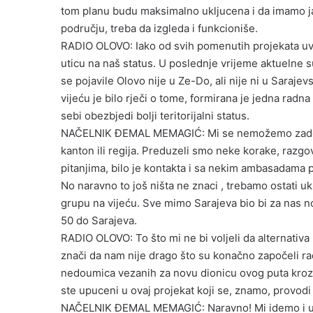
tom planu budu maksimalno ukljucena i da imamo j
području, treba da izgleda i funkcioniše.
RADIO OLOVO: Iako od svih pomenutih projekata uvel
uticu na naš status. U poslednje vrijeme aktuelne 
se pojavile Olovo nije u Ze-Do, ali nije ni u Saraje
vijeću je bilo rječi o tome, formirana je jedna rad
sebi obezbjedi bolji teritorijalni status.
NAČELNIK ĐEMAL MEMAGIĆ: Mi se nemožemo zadovolj
kanton ili regija. Preduzeli smo neke korake, razgo
pitanjima, bilo je kontakta i sa nekim ambasadama pa
No naravno to još ništa ne znaci , trebamo ostati u
grupu na vijeću. Sve mimo Sarajeva bio bi za nas n
50 do Sarajeva.
RADIO OLOVO: To što mi ne bi voljeli da alternati
znači da nam nije drago što su konačno započeli rad
nedoumica vezanih za novu dionicu ovog puta kroz Olo
ste upuceni u ovaj projekat koji se, znamo, provodi
NAČELNIK ĐEMAL MEMAGIĆ: Naravno! Mi idemo i u Klad