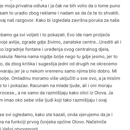
e moja privatna odluka i ja čak ne bih volio da o tome puno
sam to uradio zbog reklame i nadam se da će te to shvatiti.
aj naš razgovor. Kako bi izgledala završna poruka za naše
o ga svi voljeti i to pokazati. Evo ide nam proljeće
oje avlije, zgrade gdje živimo, zanatske centre…Urediti ali i
oko izgradnje fontane i uređenja ovog centralnog djela,
loskula: Nema nama nigdje bolje nego tu gdje jesmo, jer to
, da zbog kritika i sugestija jedni od drugih ne okrecemo
ovaraju jer je u nekom vremenu samo njima bilo dobro. Mi
olje. Omladinu moramo više uključiti u sve ovo, a ja mislim
e to i pokazao. Racunam na mlade ljude, ali i oni moraju
rocese., a ne samo da razmišljaju kako otici iz Olova. Ja
mao oko sebe više ljudi koji tako razmišljaju i ovaj
 svi ogledamo, kako ste kazali, onda vjerujemo da je i
na na funkciji prvog čovjeka općine Olovo. Načelniče
Vašoj otvorenosti.