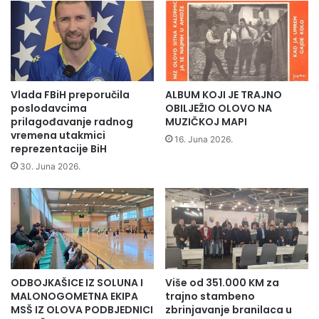
l
a
e
dok plata njihovih muških kolega iznosi 2.100 KM.
n
k
Najviša plata žena arhitekata iznosi 1.733 KM, dok plata
a
t
muškaraca iznosi 1.558 KM.
a
o
k
r
Svi drugi podaci o platama u BiH su dostupni na
c
m
Vlada FBiH preporučila
ALBUM KOJI JE TRAJNO
i
u
www.plata.ba.
poslodavcima
OBILJEŽIO OLOVO NA
j
š
prilagođavanje radnog
MUZIČKOJ MAPI
u
vremena utakmici
k
16. Juna 2026.
Posao.ba/Radio Olovo
reprezentacije BiH
"
e
L
j
30. Juna 2026.
i
u
g
n
h
i
t
o
i
r
t
s
u
k
ODBOJKAŠICE IZ SOLUNA I
Više od 351.000 KM za
p
e
MALONOGOMETNA EKIPA
trajno stambeno
B
r
MSŠ IZ OLOVA PODBJEDNICI
zbrinjavanje branilaca u
l
e