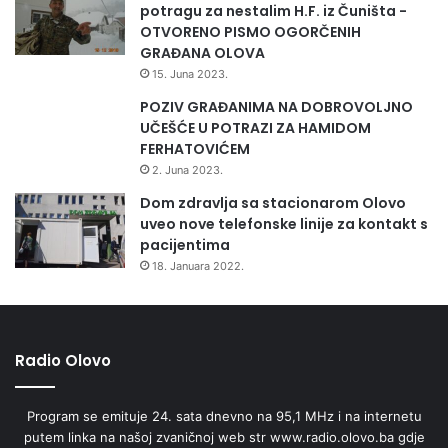
potragu za nestalim H.F. iz Čuništa -
OTVORENO PISMO OGORČENIH
GRAĐANA OLOVA
15. Juna 2023.
POZIV GRAĐANIMA NA DOBROVOLJNO
UČEŠĆE U POTRAZI ZA HAMIDOM
FERHATOVIĆEM
2. Juna 2023.
Dom zdravlja sa stacionarom Olovo
uveo nove telefonske linije za kontakt s
pacijentima
18. Januara 2022.
Radio Olovo
Program se emituje 24. sata dnevno na 95,1 MHz i na internetu
putem linka na našoj zvaničnoj web str www.radio.olovo.ba gdje