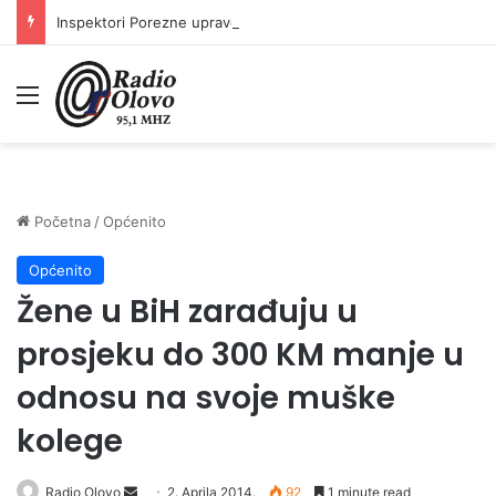
Inspektori Porezne uprave FBiH na području ZDK izvršili 24 inspekcijska nadzora
Meni
Početna
/
Općenito
Općenito
Žene u BiH zarađuju u
prosjeku do 300 KM manje u
odnosu na svoje muške
kolege
Radio Olovo
S
2. Aprila 2014.
92
1 minute read