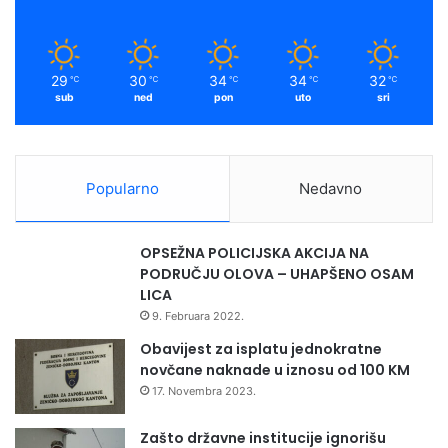
k
a
m
29
30
34
34
32
℃
℃
℃
℃
℃
sub
ned
pon
uto
sri
Popularno
Nedavno
OPSEŽNA POLICIJSKA AKCIJA NA
PODRUČJU OLOVA – UHAPŠENO OSAM
LICA
9. Februara 2022.
Obavijest za isplatu jednokratne
novčane naknade u iznosu od 100 KM
17. Novembra 2023.
Zašto državne institucije ignorišu