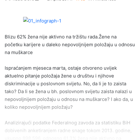
e
n
d
a
Blizu 62% žena nije aktivno na tržištu rada.Žene na
n
e
početku karijere u daleko nepovoljnijem položaju u odnosu
m
na muškarce
a
i
Ispraćanjem mjeseca marta, ostaje otvoreno uvijek
l
aktuelno pitanje položaja žene u društvu i njihove
diskriminacije u poslovnom svijetu. No, da li je to zaista
tako? Da li se žena u bh. poslovnom svijetu zaista nalazi u
nepovoljnijem položaju u odnosu na muškarce? I ako da, u
koliko nepovoljnijem položaju?
Analizirajući podatke Federalnog zavoda za statistiku BiH
dobivenih anketiranjem radne snage tokom 2013. godine,
ukupno 898,596, odnosno 61,3% žena nije aktivno na