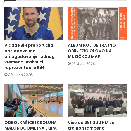
"
r
B
a
i
v
o
n
š
o
t
g
i
o
c
Vlada FBiH preporučila
ALBUM KOJI JE TRAJNO
d
a
poslodavcima
OBILJEŽIO OLOVO NA
b
"
prilagođavanje radnog
MUZIČKOJ MAPI
o
p
vremena utakmici
16. Juna 2026.
r
reprezentacije BiH
o
a
t
30. Juna 2026.
i
p
p
i
r
s
e
a
d
l
s
i
j
u
ODBOJKAŠICE IZ SOLUNA I
Više od 351.000 KM za
e
g
MALONOGOMETNA EKIPA
trajno stambeno
d
o