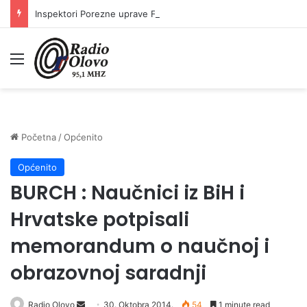
Inspektori Porezne uprave FBiH na području ZDK izvršili 24 inspekcijska nadzora
Meni
Početna
/
Općenito
Općenito
BURCH : Naučnici iz BiH i
Hrvatske potpisali
memorandum o naučnoj i
obrazovnoj saradnji
Radio Olovo
S
30. Oktobra 2014.
54
1 minute read