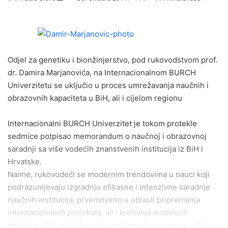
e
n
d
a
Odjel za genetiku i bionžinjerstvo, pod rukovodstvom prof.
n
e
dr. Damira Marjanovića, na Internacionalnom BURCH
m
Univerzitetu se uključio u proces umrežavanja naučnih i
a
obrazovnih kapaciteta u BiH, ali i cijelom regionu
i
l
Internacionalni BURCH Univerzitet je tokom protekle
sedmice potpisao memorandum o naučnoj i obrazovnoj
saradnji sa više vodećih znanstvenih institucija iz BiH i
Hrvatske.
Naime, rukovodeći se modernim trendovima u nauci koji
podrazumjevaju izgradnju efikasne i intenzivne saradnje
naučnih institucija, prvenstveno u oblasti pripremanja
internacionalnih projekata, ali i kreiranja modernih
dodiplomskih, magistarskih i doktorskih programa, odjel za