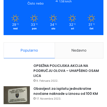
o
e
r
y
1.56 km/h
j
Čisto nebo
u
k
a
i
r
m
e
29
33
34
32
31
℃
℃
℃
℃
℃
c
ned
pon
uto
sri
čet
i
k
l
a
Popularno
Nedavno
ž
i
a
OPSEŽNA POLICIJSKA AKCIJA NA
m
PODRUČJU OLOVA – UHAPŠENO OSAM
b
LICA
a
9. Februara 2022.
l
a
Obavijest za isplatu jednokratne
ž
novčane naknade u iznosu od 100 KM
n
17. Novembra 2023.
o