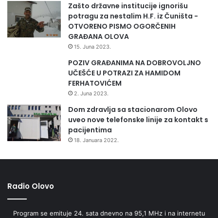
g
Zašto državne institucije ignorišu
o
potragu za nestalim H.F. iz Čuništa -
t
OTVORENO PISMO OGORČENIH
p
GRAĐANA OLOVA
a
15. Juna 2023.
d
a
POZIV GRAĐANIMA NA DOBROVOLJNO
UČEŠĆE U POTRAZI ZA HAMIDOM
FERHATOVIĆEM
2. Juna 2023.
Dom zdravlja sa stacionarom Olovo
uveo nove telefonske linije za kontakt s
pacijentima
18. Januara 2022.
Radio Olovo
Program se emituje 24. sata dnevno na 95,1 MHz i na internetu