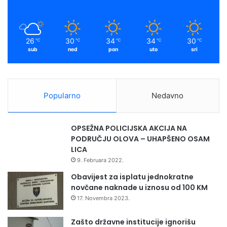
k
a
m
26
30
34
34
30
℃
℃
℃
℃
℃
sub
ned
pon
uto
sri
Popularno
Nedavno
OPSEŽNA POLICIJSKA AKCIJA NA
PODRUČJU OLOVA – UHAPŠENO OSAM
LICA
9. Februara 2022.
Obavijest za isplatu jednokratne
novčane naknade u iznosu od 100 KM
17. Novembra 2023.
Zašto državne institucije ignorišu