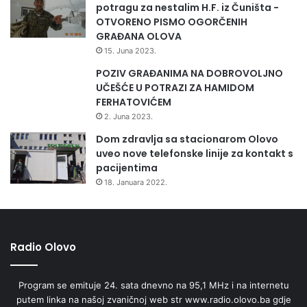
potragu za nestalim H.F. iz Čuništa -
OTVORENO PISMO OGORČENIH
GRAĐANA OLOVA
15. Juna 2023.
POZIV GRAĐANIMA NA DOBROVOLJNO
UČEŠĆE U POTRAZI ZA HAMIDOM
FERHATOVIĆEM
2. Juna 2023.
Dom zdravlja sa stacionarom Olovo
uveo nove telefonske linije za kontakt s
pacijentima
18. Januara 2022.
Radio Olovo
Program se emituje 24. sata dnevno na 95,1 MHz i na internetu
putem linka na našoj zvaničnoj web str www.radio.olovo.ba gdje