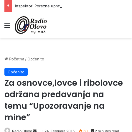
Inspektori Porezne uprave FBiH na području ZDK izvršili 24 inspekcijska nadzora
Meni
Početna
/
Općenito
Općenito
Za osnovce,lovce i ribolovce
održana predavanja na
temu “Upozoravanje na
mine”
Radio Olovo
S
24. Februara 2015.
60
2 minutes read