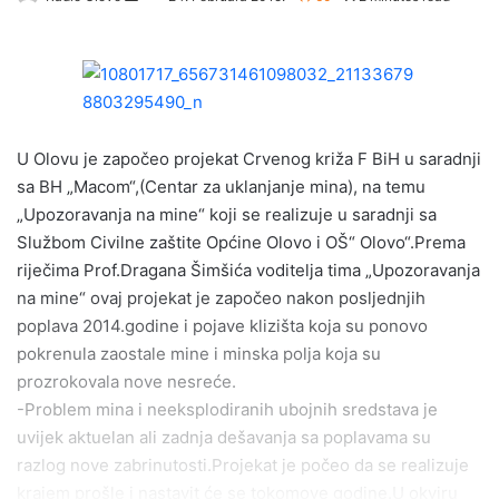
e
n
d
a
n
e
U Olovu je započeo projekat Crvenog križa F BiH u saradnji
m
sa BH „Macom“,(Centar za uklanjanje mina), na temu
a
„Upozoravanja na mine“ koji se realizuje u saradnji sa
i
Službom Civilne zaštite Općine Olovo i OŠ“ Olovo“.Prema
l
riječima Prof.Dragana Šimšića voditelja tima „Upozoravanja
na mine“ ovaj projekat je započeo nakon posljednjih
poplava 2014.godine i pojave klizišta koja su ponovo
pokrenula zaostale mine i minska polja koja su
prozrokovala nove nesreće.
-Problem mina i neeksplodiranih ubojnih sredstava je
uvijek aktuelan ali zadnja dešavanja sa poplavama su
razlog nove zabrinutosti.Projekat je počeo da se realizuje
krajem prošle i nastavit će se tokomove godine.U okviru