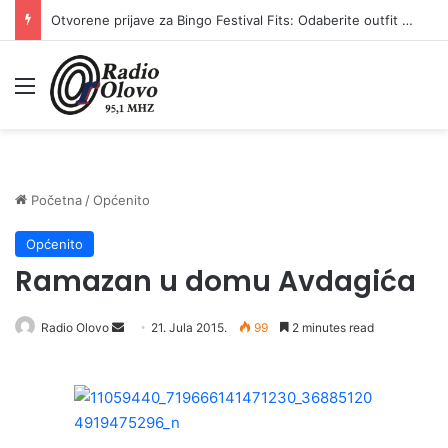
Otvorene prijave za Bingo Festival Fits: Odaberite outfit s omiljenim influencerom i zablistajte na Crvenom tepihu Sarajevo Film Festivala
Meni
Početna
/
Općenito
Općenito
Ramazan u domu Avdagića
Radio Olovo
S
21. Jula 2015.
99
2 minutes read
e
n
d
a
n