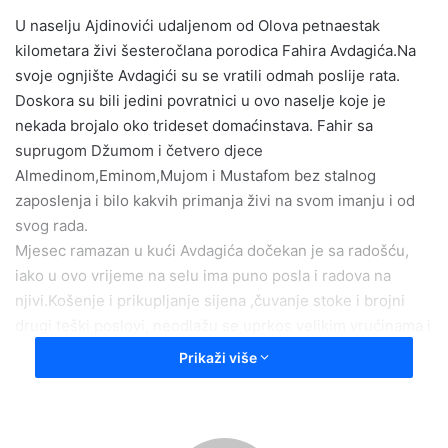
e
U naselju Ajdinovići udaljenom od Olova petnaestak
m
kilometara živi šesteročlana porodica Fahira Avdagića.Na
a
svoje ognjište Avdagići su se vratili odmah poslije rata.
i
Doskora su bili jedini povratnici u ovo naselje koje je
l
nekada brojalo oko trideset domaćinstava. Fahir sa
suprugom Džumom i četvero djece
Almedinom,Eminom,Mujom i Mustafom bez stalnog
zaposlenja i bilo kakvih primanja živi na svom imanju i od
svog rada.
Mjesec ramazan u kući Avdagića dočekan je sa radošću,
iako u ovo vrijeme na selu ima puno posla i radova na
njivi.Košenje i prikupljanje sijena ,čuvanje stoke i brojni
drugi teški poslovi, neodlažu se uprkos velikim vrućinama i
postu.Iako su daleko od mesdžida 5 km to ne predstavlja
Prikaži više
problem da svaku noć pješače na teravih namaz u
susjedne Bakiće.
– Sve postimo u kući. Po završetku iftara nakon akšam