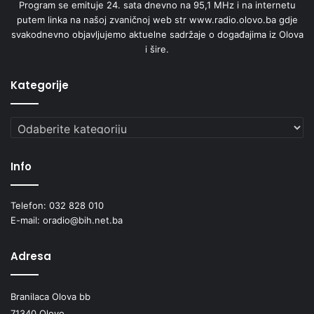
Program se emituje 24. sata dnevno na 95,1 MHz i na internetu
putem linka na našoj zvaničnoj web str www.radio.olovo.ba gdje
svakodnevno objavljujemo aktuelne sadržaje o događajima iz Olova
i šire.
Kategorije
Kategorije
Info
Telefon: 032 828 010
E-mail: oradio@bih.net.ba
Adresa
Branilaca Olova bb
71340 Olovo