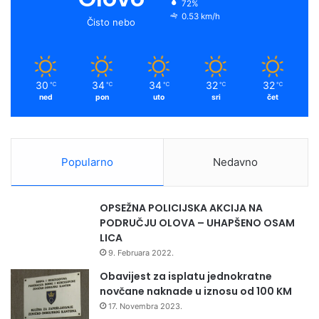
i
72%
o
e
r
y
0.53 km/h
d
Čisto nebo
A
k
a
l
i
m
č
30
34
34
32
32
℃
℃
℃
℃
℃
i
ned
pon
uto
sri
čet
ć
Popularno
Nedavno
OPSEŽNA POLICIJSKA AKCIJA NA
PODRUČJU OLOVA – UHAPŠENO OSAM
LICA
9. Februara 2022.
Obavijest za isplatu jednokratne
novčane naknade u iznosu od 100 KM
17. Novembra 2023.