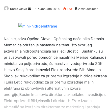
Radio Olovo
S
7. Januara 2016.
153
2 minutes read
e
n
d
a
Na inicijativu Općine Olovo i Općinskog načelnika Đemala
n
e
Memagića održan je sastanak na temu što skorijeg
m
aktiviranja hidropotencijala na rijeci Bioštici .Sastanku su
a
prisustvovali pored pomoćnice načelnika Merise Kaljanac i
i
ministar za poljoprivredu, šumarstvo i vodoprivredu ZDK
l
Himzo Smajić,predstavnici Elektroprivrede BiH Almedin
Skopljak rukovodilac za pripremu izgradnje hidrioelektrana
i Enis Letić rukovodilac za pripremu izgradnje malih
elektrana iz obnovljivih i alternativnih izvora
energije,Besim Imamović direktor z akapitalne investicije u
Elektroprivredi BiH,vlasnik i direktor HIFA-e Izudin
Ahmetlić sa izvršnim direktorom za marketing i prodaju