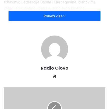
zdravstvo Federacije Bosne i Hercegovine, članovima
Kolegija Skupštine Zeničko-dobojskog kantona,
kantonalnom ministru zdravstva, direktorima zdravstvenih
Prikaži više
ustanova kojima je osnivač Zeničko-dobojski kanton.
Kroz diskusije prisutnih, naglašena je potreba da svi
pacijenti trebaju imati jednak tretman u pogledu
zdravstvene zaštite na području Federacije Bosne i
Hercegovine, da diskriminacija bolničkih centara ne smije
postojati u odnosu na kliničke centre, a predloženi Zakon
je ocijenjen diskriminatorskim, odnosno da favorizira samo
Radio Olovo
kliničke centre. Izražena je i bojazan da sve veći broj
predloženih rješenja sa federalnog nivoa dodatno
We
opterećuje kantonalne budžete, a kao jedno od rješenja sa
bsi
ovog sastanka je prijedlog za formiranje jedinstvenog
te
D
fonda zdravstvenog osiguranja na nivou Federacije Bosne i
a
Hercegovine.
n
a