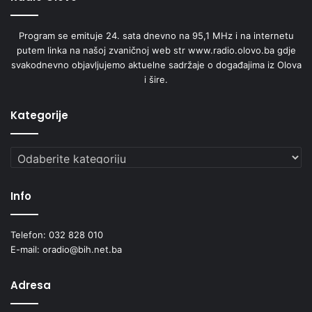
z
u
Program se emituje 24. sata dnevno na 95,1 MHz i na internetu
K
putem linka na našoj zvaničnoj web str www.radio.olovo.ba gdje
a
svakodnevno objavljujemo aktuelne sadržaje o događajima iz Olova
r
i šire.
a
g
i
Kategorije
n
o
P
Kategorije
o
l
Info
j
e
-
Telefon: 032 828 010
O
E-mail: oradio@bih.net.ba
l
o
Adresa
v
o