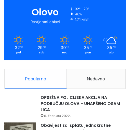
a
g
i
o
b
g
f
Olovo
r
32º - 20º
o
a
46%
o
e
r
y
b
1.71 km/h
n
Rastjerani oblaci
a
t
k
a
l
o
a
v
m
r
a
32
29
30
35
35
℃
℃
℃
℃
℃
i
E
pet
sub
ned
pon
uto
j
U
e
k
e
Popularno
Nedavno
S
t
u
OPSEŽNA POLICIJSKA AKCIJA NA
p
PODRUČJU OLOVA – UHAPŠENO OSAM
č
LICA
a
9. Februara 2022.
n
i
Obavijest za isplatu jednokratne
c