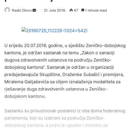
Radio Olovo
S
21. Jula 2016.
47
1 minute read
e
n
d
a
U srijedu 20.07.2016. godine, u sjedištu Zeničko-dobojskog
n
e
kantona, je održan sastanak na temu „Zakon o sanaciji
m
dugova zdravstvenih ustanova na području Zeničko-
a
dobojskog kantona“. Sastanak je održan u organizaciji
i
predsjedavajuće Skupštine, Draženke Subašić i premijera,
l
Miralema Galijaševića sa ciljem iznalaženja modaliteta za
rješavanje duga zdravstvenih ustanova u Zeničko-
dobojskom kantonu.
Sastanku su prisustvovali poslanici iz oba doma federalnog
parlamenta, koji su izabrani sa područja Zeničko-
dobojskog kantona, a poziv je upućen i ministru za