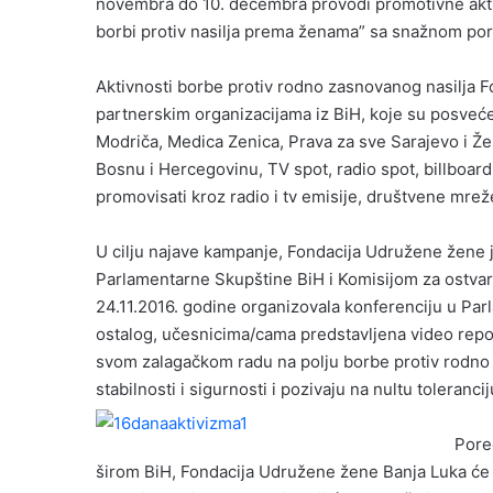
l
novembra do 10. decembra provodi promotivne aktiv
borbi protiv nasilja prema ženama” sa snažnom por
Aktivnosti borbe protiv rodno zasnovanog nasilja F
partnerskim organizacijama iz BiH, koje su posveće
Modriča, Medica Zenica, Prava za sve Sarajevo i Žen
Bosnu i Hercegovinu, TV spot, radio spot, billboard, c
promovisati kroz radio i tv emisije, društvene mreže
U cilju najave kampanje, Fondacija Udružene žene j
Parlamentarne Skupštine BiH i Komisijom za ostva
24.11.2016. godine organizovala konferenciju u Par
ostalog, učesnicima/cama predstavljena video repor
svom zalagačkom radu na polju borbe protiv rodno 
stabilnosti i sigurnosti i pozivaju na nultu toleranci
Pored
širom BiH, Fondacija Udružene žene Banja Luka će 