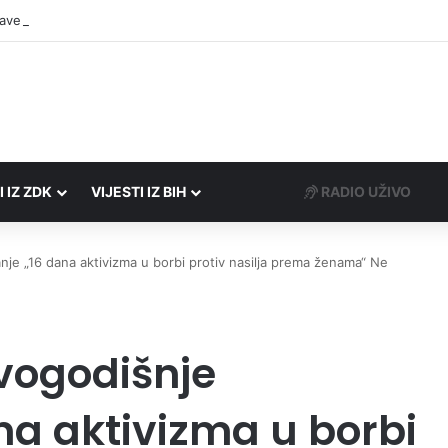
I IZ ZDK
VIJESTI IZ BIH
RADIO UŽIVO
e „16 dana aktivizma u borbi protiv nasilja prema ženama“ Ne
vogodišnje
a aktivizma u borbi