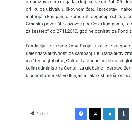
organizovanjem događaja koji će se održati 09. de
priliku da uživaju u likovnom času i predstavi, nako
materijala kampanje. Pomenuti događaj realizuje s
Gradsko pozorište Jazavac podržava kampanju, te ć
za šestero“ od 27.11.2016. godine donirati za Fond
Fondacija Udružene žene Banja Luka je i ove godin
Kalendara aktivnosti za kampanju 16 Dana aktivizma p
uvršten u globalni „Online kalendar“ na stranici gl
kojim administrira Centar za globalno liderstvo že
bile dostupne aktivistkinjama i aktivistima širom svi
Facebook
X
LinkedIn
Tumblr
Podijeli