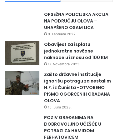
OPSEŽNA POLICIJSKA AKCIJA
NA PODRUČJU OLOVA –
UHAPŠENO OSAM LICA
9. Februara 2022.
Obavijest za isplatu
jednokratne novčane
naknade u iznosu od 100 KM
17. Novembra 2023.
Zašto državne institucije
ignorišu potragu za nestalim
H.F. iz Čuništa -OTVORENO
PISMO OGORČENIH GRAĐANA
OLOVA
15. Juna 2023.
POZIV GRAĐANIMA NA
DOBROVOLJNO UČEŠĆE U
POTRAZI ZA HAMIDOM
FERHATOVIĆEM