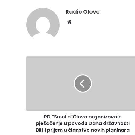
Radio Olovo
We
bsi
te
P
D
"
S
m
o
l
i
n
PD "Smolin"Olovo organizovalo
"
pješačenje u povodu Dana državnosti
O
l
BiH i prijem u članstvo novih planinara