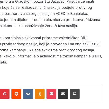
cembra u Gradskom pozorištu Jazavac. Prisutni će imati
n koje će se realizovati ulična akcije podjele protivnog
e u partnerstvu sa organizacijom ACED iz Banjaluke.
e jednim dijelom prodatih ulaznica za predstavu „Pidžama
 za ekonomsko osnaživanje žena žrtava nasilja.
e koordinisala aktivnosti pripreme zajedničkog BiH
rotiv rodnog nasilja, koji je preveden i na engleski jezik i
obalne kampanje 16 Dana aktivizma protiv rodnog nasilja
na, kako bi informacije o aktivnostima tokom kampanje u BiH,
jeta.
Pinterest
Reddit
VKontakte
Odnoklassniki
Pocket
Podijeli putem Emaila
Print