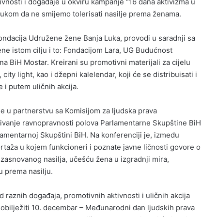
nosti i događaje u okviru kampanje “16 dana aktivizma u
ukom da ne smijemo tolerisati nasilje prema ženama.
ondacija Udružene žene Banja Luka, provodi u saradnji sa
ne istom cilju i to: Fondacijom Lara, UG Budućnost
a BiH Mostar. Kreirani su promotivni materijali za cijelu
ity light, kao i džepni kalelendar, koji će se distribuisati i
 i putem uličnih akcija.
e u partnerstvu sa Komisijom za ljudska prava
rivanje ravnopravnosti polova Parlamentarne Skupštine BiH
lamentarnoj Skupštini BiH. Na konferenciji je, između
taža u kojem funkcioneri i poznate javne ličnosti govore o
zasnovanog nasilja, učešću žena u izgradnji mira,
ju prema nasilju.
 raznih događaja, promotivnih aktivnosti i uličnih akcija
obilježiti 10. decembar – Međunarodni dan ljudskih prava