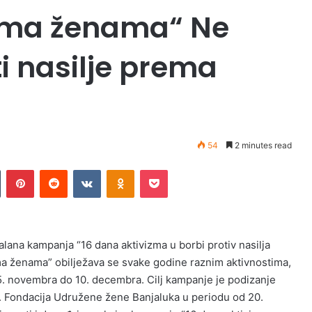
rema ženama“ Ne
i nasilje prema
54
2 minutes read
Tumblr
Pinterest
Reddit
VKontakte
Odnoklassniki
Pocket
alana kampanja “16 dana aktivizma u borbi protiv nasilja
a ženama” obilježava se svake godine raznim aktivnostima,
5. novembra do 10. decembra. Cilj kampanje je podizanje
ilja. Fondacija Udružene žene Banjaluka u periodu od 20.