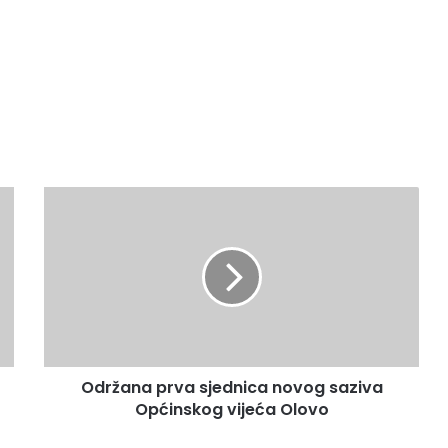
O
d
r
ž
a
n
a
p
r
Održana prva sjednica novog saziva
v
Općinskog vijeća Olovo
a
s