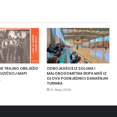
j
e
d
n
i
c
a
n
o
v
o
g
s
JE TRAJNO OBILJEŽIO
ODBOJKAŠICE IZ SOLUNA I
a
UZIČKOJ MAPI
MALONOGOMETNA EKIPA MSŠ IZ
z
OLOVA PODBJEDNICI DANAŠNJIH
.
i
TURNIRA
v
21. Maja 2026.
a
O
p
ć
i