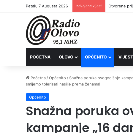
Petak, 7 Augusta 2026
Izdvojene vijesti
POČETNA
OLOVO
OPĆENITO
VIJEST
Početna
/
Općenito
/
Snažna poruka ovogodišnje kampanj
smijemo tolerisati nasilje prema ženama!
Općenito
Snažna poruka o
kampanje „16 dan