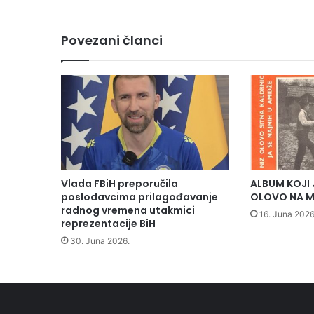
o
v
o
Povezani članci
o
r
g
a
n
i
z
o
v
a
Vlada FBiH preporučila
ALBUM KOJI 
l
poslodavcima prilagođavanje
OLOVO NA M
o
radnog vremena utakmici
16. Juna 2026
p
reprezentacije BiH
j
30. Juna 2026.
e
š
a
č
e