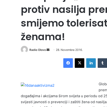
protiv nasilja p
smijemo tolerisat
ženama!
Radio Olovo
S
28. Novembra 2016.
e
Facebook
X
LinkedIn
n
d
a
n
Glob
e
prem
m
događajima i akcijama širom svijeta u periodu od 2
a
i
svijesti javnosti o prevenciji i zaštiti žena od nas