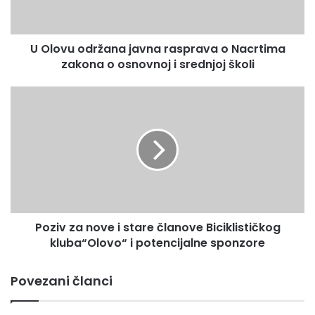
o
u raspolaganju prava da koriste odgovarajuće pripadajuće
d
prihode.(enb)
r
U Olovu održana javna rasprava o Nacrtima
ž
zakona o osnovnoj i srednjoj školi
a
n
a
P
j
o
a
z
v
i
n
v
a
z
r
a
a
n
s
o
p
Poziv za nove i stare članove Biciklističkog
v
r
kluba“Olovo“ i potencijalne sponzore
e
a
i
v
s
Povezani članci
a
t
o
a
N