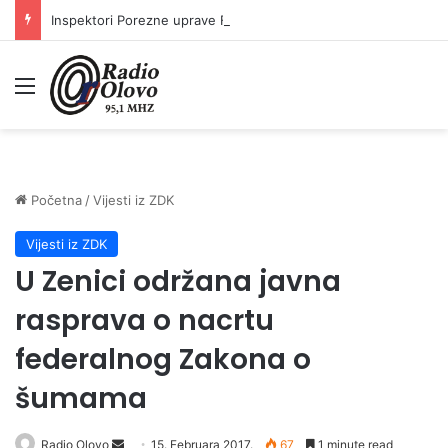
Inspektori Porezne uprave FBiH na području ZDK izvršili 24 inspekcijska nadzora
Meni
Početna
/
Vijesti iz ZDK
Vijesti iz ZDK
U Zenici održana javna
rasprava o nacrtu
federalnog Zakona o
šumama
Radio Olovo
S
15. Februara 2017.
67
1 minute read