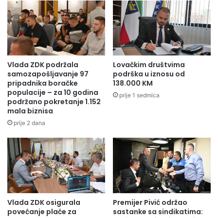
r
a
e
c
č
r
l
t
a
i
n
m
o
Vlada ZDK podržala
Lovačkim društvima
a
v
samozapošljavanje 97
podrška u iznosu od
z
e
pripadnika boračke
138.000 KM
a
populacije – za 10 godina
B
prije 1 sedmica
podržano pokretanje 1.152
k
i
mala biznisa
o
c
n
i
prije 2 dana
a
k
o
l
o
i
s
s
n
t
o
i
v
č
Vlada ZDK osigurala
Premijer Pivić održao
n
k
povećanje plaće za
sastanke sa sindikatima:
o
o