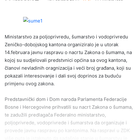
e
n
d
a
Ministarstvo za poljoprivredu, šumarstvo i vodoprivredu
n
e
Zeničko-dobojskog kantona organiziralo je u utorak
m
14.februara javnu raspravu o nacrtu Zakona o šumama, na
a
kojoj su sudjelovali predstvnici općina sa ovog kantona,
i
članovi nevladinih oragnizacija i veći broj građana, koji su
l
pokazali interesovanje i dali svoj doprinos za buduću
primjenu ovog zakona.
Predstavnički dom i Dom naroda Parlamenta Federacije
Bosne i Hercegovine prihvatili su nacrt Zakona o šumama,
te zadužili predlagača Federalno ministarstvo,
poljoprivrede, vodoprivrede i šumarstva da organizuje i
provede javnu raspravu po kantonima. Na raspravi u ZDK
više puta je istaknuto da sadašnje stanje u šumarstvu je