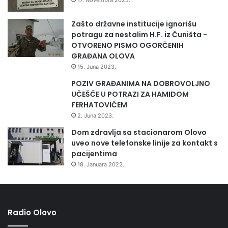
Zašto državne institucije ignorišu
potragu za nestalim H.F. iz Čuništa -
OTVORENO PISMO OGORČENIH
GRAĐANA OLOVA
15. Juna 2023.
POZIV GRAĐANIMA NA DOBROVOLJNO
UČEŠĆE U POTRAZI ZA HAMIDOM
FERHATOVIĆEM
2. Juna 2023.
Dom zdravlja sa stacionarom Olovo
uveo nove telefonske linije za kontakt s
pacijentima
18. Januara 2022.
Radio Olovo