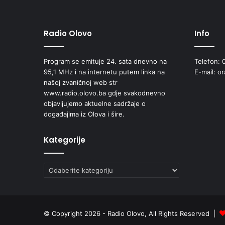
p
o
l
Radio Olovo
Info
u
f
Program se emituje 24. sata dnevno na
Telefon: 
i
95,1 MHz i na internetu putem linka na
E-mail: o
n
našoj zvaničnoj web str
a
www.radio.olovo.ba gdje svakodnevno
l
objavljujemo aktuelne sadržaje o
n
događajima iz Olova i šire.
a
e
m
Kategorije
i
s
Kategorije
i
j
a
9
.
© Copyright 2026 - Radio Olovo, All Rights Reserved |
R