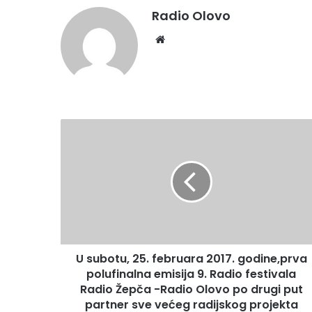
Radio Olovo
We
bsi
te
U
s
u
b
o
t
u
,
2
U subotu, 25. februara 2017. godine,prva
5
polufinalna emisija 9. Radio festivala
.
f
Radio Žepča -Radio Olovo po drugi put
e
partner sve većeg radijskog projekta