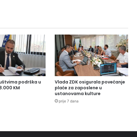
v
i
s
n
o
s
t
i
B
i
H
u
O
uštvima podrška u
Vlada ZDK osigurala povećanje
l
38.000 KM
plaće za zaposlene u
o
ustanovama kulture
v
prije 7 dana
u
ć
e
b
i
t