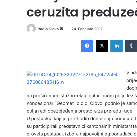
ceruzita preduz
Radio Olovo
S
24. Februara 2017.
e
Facebook
X
LinkedIn
n
d
a
n
Vlad
e
prije
m
dodj
a
i
na proširenom istažno-eksploatacionom polju ležišt
l
Koncesionar “Geomet” d.o.o. Olovo, podnio je samoi
polja radi obezbjeđenja prostora za preradu rude.
U postupku, koji je prethodio donošenju pomeute Odl
su participirali predstavnici kantonalnih ministarsta
provela postupak izbora najpovoljnijeg ponuđača 