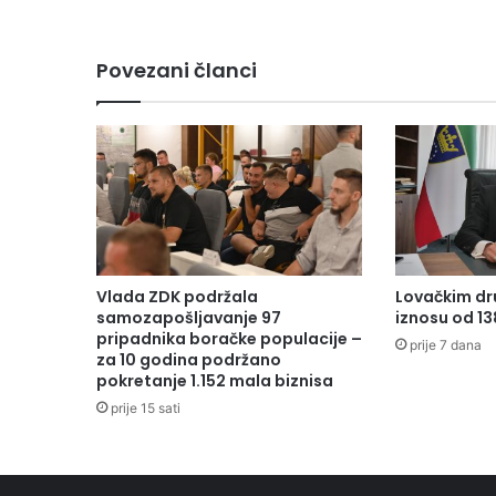
b
r
u
Povezani članci
a
r
a
2
0
1
7
.
g
o
Vlada ZDK podržala
Lovačkim dr
d
samozapošljavanje 97
iznosu od 1
i
pripadnika boračke populacije –
prije 7 dana
n
za 10 godina podržano
pokretanje 1.152 mala biznisa
e
,
prije 15 sati
p
r
v
a