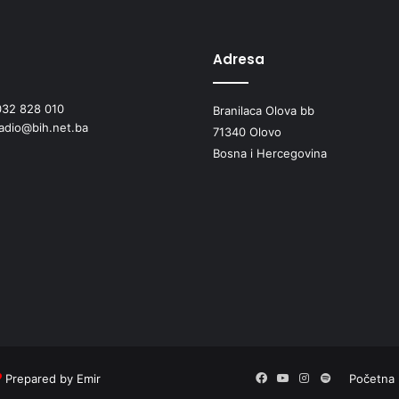
i
s
v
Adresa
e
č
032 828 010
Branilaca Olova bb
a
radio@bih.net.ba
n
71340 Olovo
o
Bosna i Hercegovina
o
b
i
l
j
e
ž
e
n
Prepared by Emir
Facebook
YouTube
Instagram
Spotify
Početna