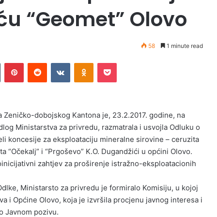
eću “Geomet” Olovo
58
1 minute read
Tumblr
Pinterest
Reddit
VKontakte
Odnoklassniki
Pocket
a Zeničko-dobojskog Kantona je, 23.2.2017. godine, na
dlog Ministarstva za privredu, razmatrala i usvojla Odluku o
eli koncesije za eksploataciju mineralne sirovine – ceruzita
a “Očekalj” i “Prgoševo” K.O. Dugandžići u općini Olovo.
nicijativni zahtjev za proširenje istražno-eksploatacionih
ke, Ministarsto za privredu je formiralo Komisiju, u kojoj
va i Općine Olovo, koja je izvršila procjenu javnog interesa i
po Javnom pozivu.