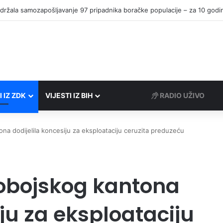
I IZ ZDK
VIJESTI IZ BIH
RADIO UŽIVO
na dodijelila koncesiju za eksploataciju ceruzita preduzeću
obojskog kantona
iju za eksploataciju