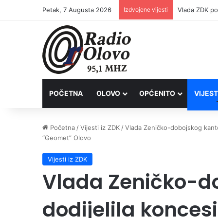
Petak, 7 Augusta 2026
Izdvojene vijesti
POČETNA
OLOVO
OPĆENITO
VIJEST
Početna
/
Vijesti iz ZDK
/
Vlada Zeničko-dobojskog kanto
“Geomet” Olovo
Vijesti iz ZDK
Vlada Zeničko-d
dodijelila konces