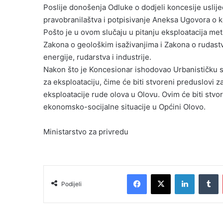
Poslije donošenja Odluke o dodjeli koncesije uslij
pravobranilaštva i potpisivanje Aneksa Ugovora o k
Pošto je u ovom slučaju u pitanju eksploatacija met
Zakona o geološkim isaživanjima i Zakona o rudastv
energije, rudarstva i industrije.
Nakon što je Koncesionar ishodovao Urbanističku s
za eksploataciju, čime će biti stvoreni preduslovi 
eksploatacije rude olova u Olovu. Ovim će biti stvo
ekonomsko-socijalne situacije u Općini Olovo.
Ministarstvo za privredu
Facebook
X
LinkedIn
Tumblr
Podijeli