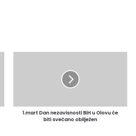
1
.
m
a
r
t
D
a
n
1.mart Dan nezavisnosti BiH u Olovu će
n
biti svečano obilježen
e
z
a