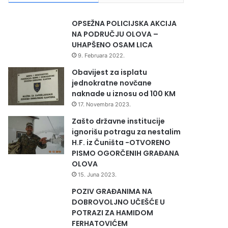
OPSEŽNA POLICIJSKA AKCIJA
NA PODRUČJU OLOVA –
UHAPŠENO OSAM LICA
9. Februara 2022.
Obavijest za isplatu
jednokratne novčane
naknade u iznosu od 100 KM
17. Novembra 2023.
Zašto državne institucije
ignorišu potragu za nestalim
H.F. iz Čuništa -OTVORENO
PISMO OGORČENIH GRAĐANA
OLOVA
15. Juna 2023.
POZIV GRAĐANIMA NA
DOBROVOLJNO UČEŠĆE U
POTRAZI ZA HAMIDOM
FERHATOVIĆEM