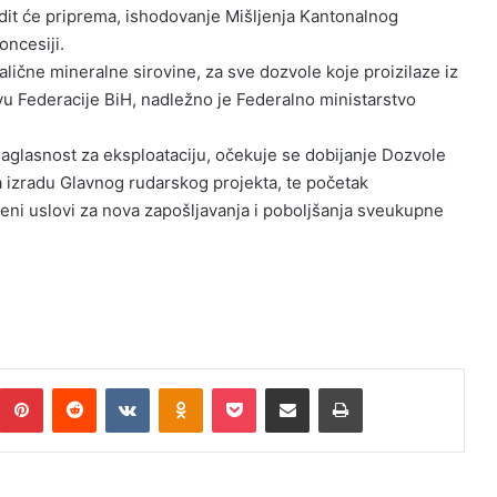
edit će priprema, ishodovanje Mišljenja Kantonalnog
oncesiji.
alične mineralne sirovine, za sve dozvole koje proizilaze iz
u Federacije BiH, nadležno je Federalno ministarstvo
aglasnost za eksploataciju, očekuje se dobijanje Dozvole
za izradu Glavnog rudarskog projekta, te početak
reni uslovi za nova zapošljavanja i poboljšanja sveukupne
Pinterest
Reddit
VKontakte
Odnoklassniki
Pocket
Podijeli putem Emaila
Print