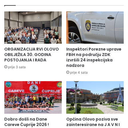
n
a
a
-
n
2
o
5
v
.
o
g
i
o
z
d
ORGANIZACIJA RVI OLOVO
Inspektori Porezne uprave
g
i
OBILJEŽILA 30. GODINA
FBiH na području ZDK
r
š
POSTOJANJA I RADA
izvršili 24 inspekcijska
a
nadzora
n
prije 3 sata
đ
j
prije 4 sata
e
i
n
c
a
a
d
n
ž
a
a
p
m
a
Dobro došli na Dane
Općina Olovo poziva sve
i
d
Careve Ćuprije 2026 !
zainteresirane na J A V N I
j
a