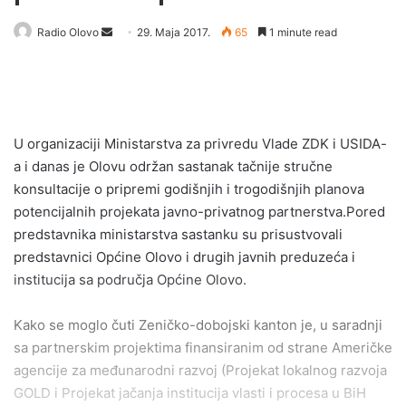
Radio Olovo
S
29. Maja 2017.
65
1 minute read
e
n
d
a
n
U organizaciji Ministarstva za privredu Vlade ZDK i USIDA-
e
a i danas je Olovu održan sastanak tačnije stručne
m
konsultacije o pripremi godišnjih i trogodišnjih planova
a
potencijalnih projekata javno-privatnog partnerstva.Pored
i
predstavnika ministarstva sastanku su prisustvovali
l
predstavnici Općine Olovo i drugih javnih preduzeća i
institucija sa područja Općine Olovo.
Kako se moglo čuti Zeničko-dobojski kanton je, u saradnji
sa partnerskim projektima finansiranim od strane Američke
agencije za međunarodni razvoj (Projekat lokalnog razvoja
GOLD i Projekat jačanja institucija vlasti i procesa u BiH