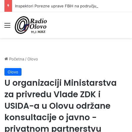
Inspektori Porezne uprave FBiH na području ZDK izvršili 24 inspekcijska nadzora
Meni
Početna
/
Olovo
Olovo
U organizaciji Ministarstva
za privredu Vlade ZDK i
USIDA-a u Olovu održane
konsultacije o javno -
privatnom partnerstvu