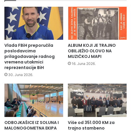
d
b
o
o
d
l
j
j
e
i
l
m
i
a
k
Vlada FBiH preporučila
ALBUM KOJI JE TRAJNO
,
o
poslodavcima
OBILJEŽIO OLOVO NA
z
n
prilagođavanje radnog
MUZIČKOJ MAPI
a
vremena utakmici
c
16. Juna 2026.
v
reprezentacije BiH
e
r
s
30. Juna 2026.
š
i
e
j
n
e
m
z
a
a
l
i
o
z
ODBOJKAŠICE IZ SOLUNA I
Više od 351.000 KM za
n
g
MALONOGOMETNA EKIPA
trajno stambeno
o
r