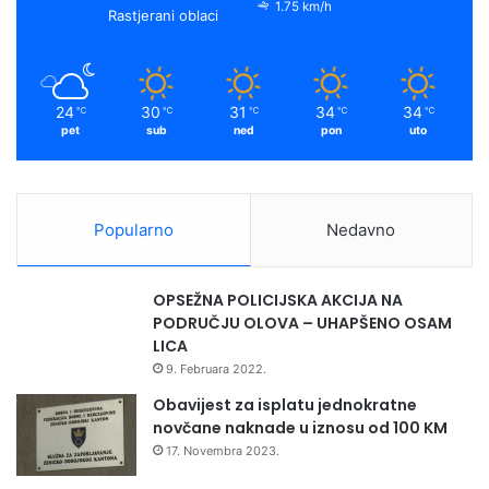
o
e
r
y
v
1.75 km/h
Rastjerani oblaci
o
k
a
2
0
m
1
24
30
31
34
34
℃
℃
℃
℃
℃
8
pet
sub
ned
pon
uto
“
Popularno
Nedavno
OPSEŽNA POLICIJSKA AKCIJA NA
PODRUČJU OLOVA – UHAPŠENO OSAM
LICA
9. Februara 2022.
Obavijest za isplatu jednokratne
novčane naknade u iznosu od 100 KM
17. Novembra 2023.