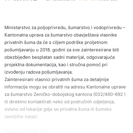
e
n
d
Ministarstvo za poljoprivredu, šumarstvo i vodoprivredu –
a
Kantonalna uprava za šumarstvo obavještava vlasnike
n
e
privatnih šuma da će s ciljem podrške proljetnom
m
pošumljavanju u 2018. godini za sve zainteresirane biti
a
obezbijeđen besplatan sadni materijal, odgovarajuća
i
projektna dokumentacija, kao i stručna pomoć pri
l
izvođenju radova pošumljavanja.
Zainteresirani vlasnici privatnih šuma za detaljnije
informacije mogu se obratiti na adresu Kantonalne uprave
za šumarstvo Zeničko-dobojskog kantona (032/460-692 )
ili direktno kontaktirati neko od područnih odjeljenja,
ovisno od lokacije gdje se privatna šuma ili šumsko
zemljište nalazi:
Tešanj 032/656-590