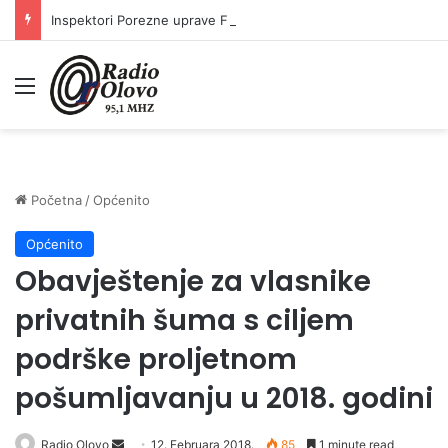
Inspektori Porezne uprave FBiH na području ZDK izvršili 24 inspekcijska nadzora
Meni
Početna
/
Općenito
Općenito
Obavještenje za vlasnike
privatnih šuma s ciljem
podrške proljetnom
pošumljavanju u 2018. godini
Radio Olovo
S
12. Februara 2018.
85
1 minute read