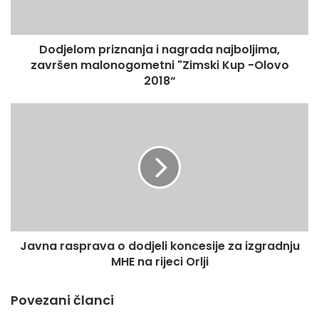
o
m
p
Dodjelom priznanja i nagrada najboljima,
r
završen malonogometni "Zimski Kup -Olovo
i
z
2018“
n
a
J
n
a
j
v
a
n
i
a
n
r
a
a
g
s
r
p
a
Javna rasprava o dodjeli koncesije za izgradnju
r
d
MHE na rijeci Orlji
a
a
v
n
a
Povezani članci
a
o
j