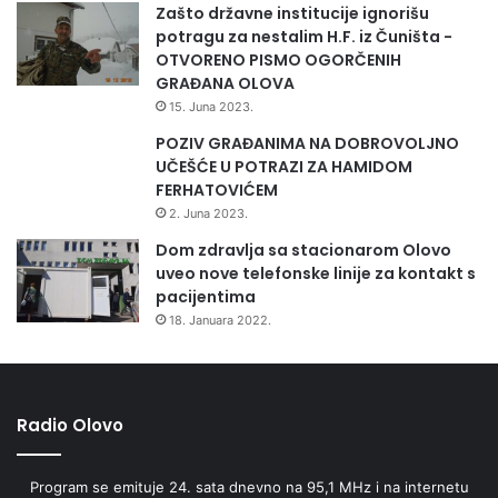
Zašto državne institucije ignorišu
potragu za nestalim H.F. iz Čuništa -
OTVORENO PISMO OGORČENIH
GRAĐANA OLOVA
15. Juna 2023.
POZIV GRAĐANIMA NA DOBROVOLJNO
UČEŠĆE U POTRAZI ZA HAMIDOM
FERHATOVIĆEM
2. Juna 2023.
Dom zdravlja sa stacionarom Olovo
uveo nove telefonske linije za kontakt s
pacijentima
18. Januara 2022.
Radio Olovo
Program se emituje 24. sata dnevno na 95,1 MHz i na internetu