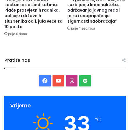
sastanke sa sindikatima:
suzbijanju kriminaliteta,
Plaće prosvjetnih radnika,
održavanja javnog reda i
policije i državnih
mira i unaprijeđenje
službenika od 1. jula veće za
sigurnosti saobraćaja”
10 posto
prije 1 sedmica
prije 6 dana
Pratite nas
Facebook
YouTube
Instagram
Spotify
Bez efikasnih antimikrobnih sredstava za prevenciju i
Vrijeme
liječenje infekcija, medicinski postupci poput
transplantacije organa, hemoterapije raka, liječenja
33
℃
dijabetesa i velikih operativnih zahvata (npr. carskih rezova
ili zamjena kukova) postaju vrlo rizični, kažu u INZ.