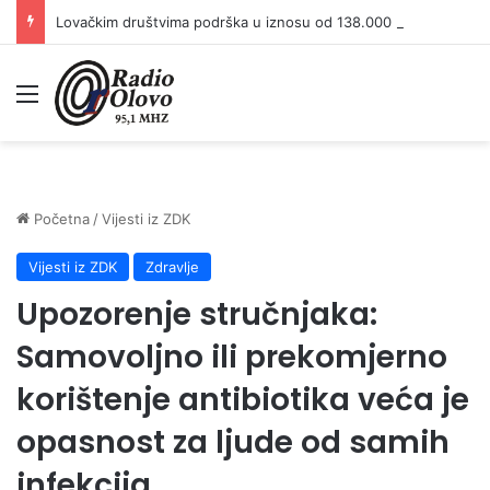
Lovačkim društvima podrška u iznosu od 138.000 KM
Meni
Početna
/
Vijesti iz ZDK
Vijesti iz ZDK
Zdravlje
Upozorenje stručnjaka:
Samovoljno ili prekomjerno
korištenje antibiotika veća je
opasnost za ljude od samih
infekcija