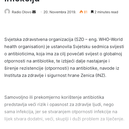
Send
Radio Olovo
20. Novembra 2019.
81
2 minutes read
an
email
Svjetska zdravstvena organizacija (SZO – eng. WHO-World
health organisation) je ustanovila Svjetsku sedmica svijesti
o antibioticima, koja ima za cilj povećati svijest o globalnoj
otpornosti na antibiotike, te izbjeći dalje nastajanje i
širenje rezistencije (otpornosti) na antibiotike, navode iz
Instituta za zdravlje i sigurnost hrane Zenica (INZ).
Samovoljno ili prekomjerno korištenje antibiotika
predstavlja veći rizik i opasnost za zdravlje ljudi, nego
sama infekcija, jer se stvaranjem otpornosti infekcije na
lijek stvara dodatni, veći, skuplji i duži problem za liječenje.