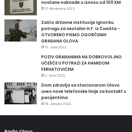
novčane naknade u iznosu od 100 KM
Zato se obilježava Sedmica svijesti o antibioticima kojima
17. Novembra 2023.
se pacijente potiče na odgovorno ponašanje, uz preporuke
da antibiotike koristite samo ako vam ih je doktor propisao,
Zašto državne institucije ignorišu
jer ako ih nije propisao, to znači da nisu potrebni. Ako ih je
potragu za nestalim H.F. iz Čuništa -
propisao, neophodno je da ih primjenjujete tačno onoliko
OTVORENO PISMO OGORČENIH
GRAĐANA OLOVA
dugo koliko vam je propisano i na način koji vam je
15. Juna 2023.
određen. Višak lijekova treba na propisan način uništiti, te
ih nipošto dijeliti drugima po nahođenju.
POZIV GRAĐANIMA NA DOBROVOLJNO
UČEŠĆE U POTRAZI ZA HAMIDOM
FERHATOVIĆEM
2. Juna 2023.
Dom zdravlja sa stacionarom Olovo
uveo nove telefonske linije za kontakt s
pacijentima
18. Januara 2022.
Radio Olovo