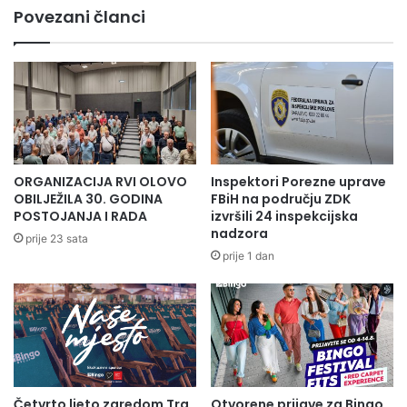
BiH
Povezani članci
neizmjernu zahvalnost za sve što sam do sada postigla.
ORGANIZACIJA RVI OLOVO
Inspektori Porezne uprave
OBILJEŽILA 30. GODINA
FBiH na području ZDK
POSTOJANJA I RADA
izvršili 24 inspekcijska
nadzora
prije 23 sata
prije 1 dan
Četvrto ljeto zaredom Trg
Otvorene prijave za Bingo