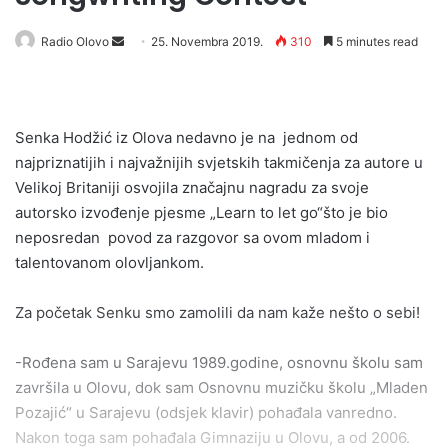
Send
Radio Olovo
25. Novembra 2019.
310
5 minutes read
an
email
Senka Hodžić iz Olova nedavno je na jednom od
najpriznatijih i najvažnijih svjetskih takmičenja za autore u
Velikoj Britaniji osvojila značajnu nagradu za svoje
autorsko izvođenje pjesme „Learn to let go“što je bio
neposredan povod za razgovor sa ovom mladom i
talentovanom olovljankom.
Za početak Senku smo zamolili da nam kaže nešto o sebi!
-Rođena sam u Sarajevu 1989.godine, osnovnu školu sam
završila u Olovu, dok sam Osnovnu muzičku školu „Mladen
Pozajić“ u Sarajevu (odsjek klavir) pohađala vanredno.
Nakon toga sam pohađala Gimnaziju u Olovu, a od 2006.