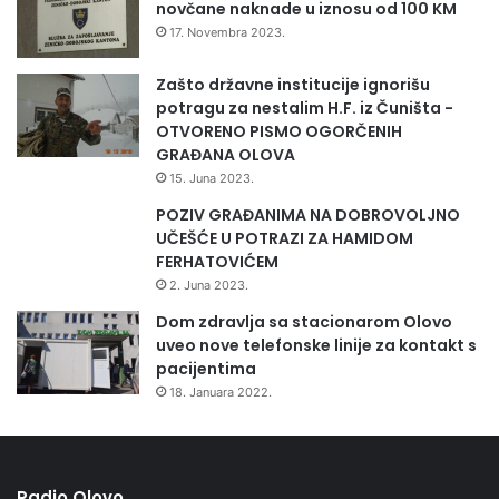
novčane naknade u iznosu od 100 KM
17. Novembra 2023.
Šta je predhodilo ovom takmičenju kako si odlučila da
Zašto državne institucije ignorišu
učestvuješ i prijaviš se?
potragu za nestalim H.F. iz Čuništa -
OTVORENO PISMO OGORČENIH
-Obzirom na to da pišem pjesme na engleskom jeziku, od
GRAĐANA OLOVA
samog početka mi je bilo bitno da pronađem način da ih
15. Juna 2023.
plasiram ne samo domaćoj, nego i inostranoj stručnoj
POZIV GRAĐANIMA NA DOBROVOLJNO
javnosti. UK Songwriting Contest pratim već jako dugo i
UČEŠĆE U POTRAZI ZA HAMIDOM
FERHATOVIĆEM
bila mi je velika želja prijaviti se sa svojom pjesmom i
2. Juna 2023.
okušati se na jednom takvom takmičenju za autore.
Dom zdravlja sa stacionarom Olovo
uveo nove telefonske linije za kontakt s
pacijentima
18. Januara 2022.
Radio Olovo