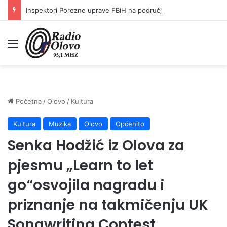
Inspektori Porezne uprave FBiH na području ZDK izvršili 24 inspekcijska nadzora
Meni
Početna
/
Olovo
/
Kultura
Kultura
Muzika
Olovo
Općenito
Senka Hodžić iz Olova za
pjesmu „Learn to let
go“osvojila nagradu i
priznanje na takmičenju UK
Songwriting Contest