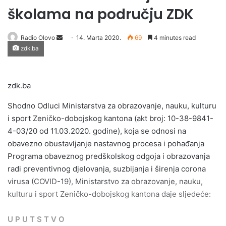
školama na području ZDK
Send
Radio Olovo
14. Marta 2020.
69
4 minutes read
zdk.ba
an
email
zdk.ba
Shodno Odluci Ministarstva za obrazovanje, nauku, kulturu
i sport Zeničko-dobojskog kantona (akt broj: 10-38-9841-
4-03/20 od 11.03.2020. godine), koja se odnosi na
obavezno obustavljanje nastavnog procesa i pohađanja
Programa obaveznog predškolskog odgoja i obrazovanja
radi preventivnog djelovanja, suzbijanja i širenja corona
virusa (COVID-19), Ministarstvo za obrazovanje, nauku,
kulturu i sport Zeničko-dobojskog kantona daje sljedeće:
U P U T S T V O