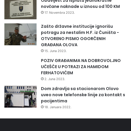
Obavijest za isplatu jednokratne
revidirane mjesečne planove za tekući mjesec uz
novčane naknade u iznosu od 100 KM
napomenu da se nastavni proces realizira u skladu sa
17. Novembra 2023.
uputstvom Ministarstva. Napomena se evidentira u
godišnjim planovima i programima rada, odnosno u
Zašto državne institucije ignorišu
potragu za nestalim H.F. iz Čuništa -
revidiranim mjesečnim planovima rada za mjesec
OTVORENO PISMO OGORČENIH
mart 2020. godine.
GRAĐANA OLOVA
Način dostavljanja edukativnog materijala tokom
15. Juna 2023.
izvođenja konsultativne nastave uz primjenu
POZIV GRAĐANIMA NA DOBROVOLJNO
informaciono-komunikacijskih tehnologija definirat će
UČEŠĆE U POTRAZI ZA HAMIDOM
svaka škola uvažavajući svoje specifičnosti, potrebe i
FERHATOVIĆEM
mogućnosti.
2. Juna 2023.
Kada se steknu uvjeti za nesmetano odvijanje
Dom zdravlja sa stacionarom Olovo
odgojno-obrazovnog procesa u osnovnim i srednjim
uveo nove telefonske linije za kontakt s
pacijentima
školama na području Zeničko-dobojskog kantona,
18. Januara 2022.
nastavnici će biti u obavezi da evaluiraju i vrednuju
rezultate rada nastale tokom samostalnog učenja u
novonastalim okolnostima, a u skladu sa tačkom 7.
ovog uputstva.