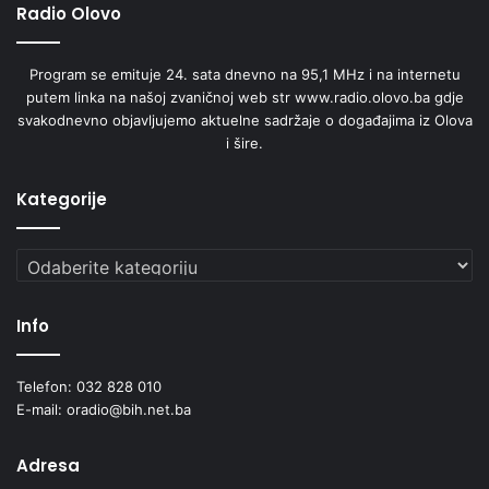
Radio Olovo
Dokumentovanje o realiziranim aktivnostima
Program se emituje 24. sata dnevno na 95,1 MHz i na internetu
Direktori škola su u obavezi da blagovremeno
putem linka na našoj zvaničnoj web str www.radio.olovo.ba gdje
svakodnevno objavljujemo aktuelne sadržaje o događajima iz Olova
evidentiraju i dokumentuju sve aktivnosti za vrijeme
i šire.
organizacije konsultativne nastave uz primjenu
informaciono-komunikacijskih tehnologija, a što će
Kategorije
poslužiti kao element za izvještavanje o realizaciji
nastavnog procesa za potrebe pedagoško-stručnog
Kategorije
nadzora u školskoj 2019/2020. godini, odnosno za
dostavljanje izvještaja prema Ministarstvu za
obrazovanje, nauku, kulturu i sport Zeničko-
Info
dobojskog kantona kada se steknu uvjeti za
nesmetano odvijanje odgojno-obrazovnog procesa.
Telefon: 032 828 010
E-mail: oradio@bih.net.ba
Organizacija i provođenje ostalih aktivnosti u
školama
Adresa