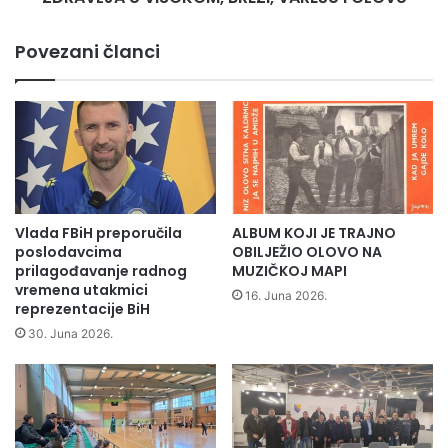
OLOVU
broj i datum).
Povezani članci
Kada je u pitanju vođenje evidencije i dokumentacije
u osnovnim i srednjim školama koja se odnosi na
dopunsku/dodatnu nastavu i vannastavne aktivnosti
ista se ne vodi i ne realizira putem interneta, a sati
ovih oblika odgojno-obrazovnog rada će se
nadoknaditi kada se stvore uvjeti za nesmetano
odvijanje nastavnog procesa.
Organizacija konsultativne nastave uz primjenu
Vlada FBiH preporučila
ALBUM KOJI JE TRAJNO
poslodavcima
OBILJEŽIO OLOVO NA
informaciono-komunikacijskih tehnologija
prilagođavanje radnog
MUZIČKOJ MAPI
podrazumijeva elektronsko komuniciranje između
vremena utakmici
16. Juna 2026.
škole, nastavnika, roditelja/staratelja i učenika u
reprezentacije BiH
skladu sa raspoloživim mogućnostima naprijed
30. Juna 2026.
navedenih sudionika. Preporučuje se elektronsko
komuniciranje radi preventivnog djelovanja, tj.
suzbijanja širenja corona virusa. Elektronsko
komuniciranje može da uključuje komunikaciju putem