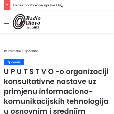
Inspektori Porezne uprave FBiH na području ZDK izvršili 24 inspekcijska nadzora
Meni
Početna
/
Općenito
Općenito
U P U T S T V O -o organizaciji
konsultativne nastave uz
primjenu informaciono-
komunikacijskih tehnologija
u osnovnim i srednjim