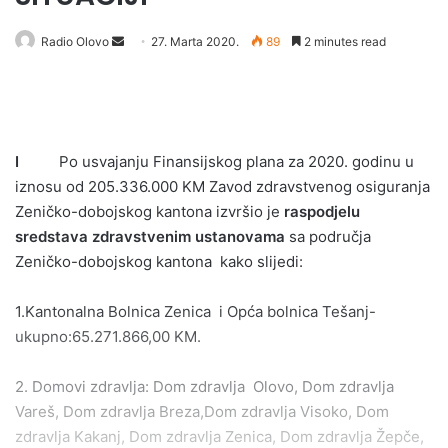
Send
Radio Olovo
27. Marta 2020.
89
2 minutes read
an
email
I
Po usvajanju Finansijskog plana za 2020. godinu u
iznosu od 205.336.000 KM Zavod zdravstvenog osiguranja
Zeničko-dobojskog kantona izvršio je
raspodjelu
sredstava zdravstvenim ustanovama
sa područja
Zeničko-dobojskog kantona kako slijedi:
1.Kantonalna Bolnica Zenica i Opća bolnica Tešanj-
ukupno:65.271.866,00 KM.
2. Domovi zdravlja: Dom zdravlja Olovo, Dom zdravlja
Vareš, Dom zdravlja Breza,Dom zdravlja Visoko, Dom
zdravlja Kakanj, Dom zdravlja Zenica, Dom zdravlja Žepče,