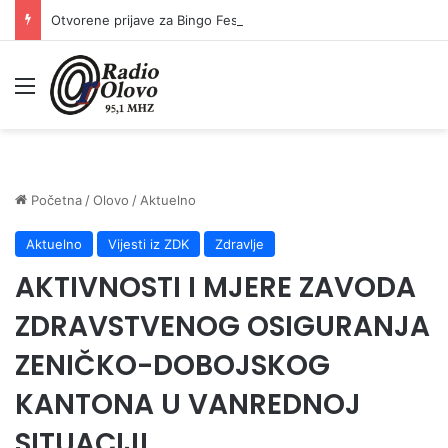
Otvorene prijave za Bingo Festival Fits: Odaberite outfit s omiljenim influencerom i zablistajte na Crvenom tepihu Sarajevo Film Festivala
Meni
Početna
/
Olovo
/
Aktuelno
Aktuelno
Vijesti iz ZDK
Zdravlje
AKTIVNOSTI I MJERE ZAVODA
ZDRAVSTVENOG OSIGURANJA
ZENIČKO-DOBOJSKOG
KANTONA U VANREDNOJ
SITUACIJI