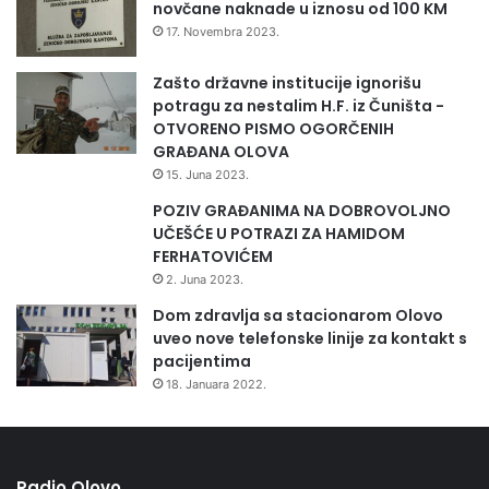
novčane naknade u iznosu od 100 KM
17. Novembra 2023.
Zašto državne institucije ignorišu
potragu za nestalim H.F. iz Čuništa -
OTVORENO PISMO OGORČENIH
GRAĐANA OLOVA
15. Juna 2023.
POZIV GRAĐANIMA NA DOBROVOLJNO
UČEŠĆE U POTRAZI ZA HAMIDOM
FERHATOVIĆEM
2. Juna 2023.
Dom zdravlja sa stacionarom Olovo
uveo nove telefonske linije za kontakt s
pacijentima
18. Januara 2022.
Radio Olovo