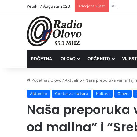
Petak, 7 Augusta 2026
Izdvojene vijesti
POČETNA
OLOVO
OPĆENITO
VIJEST
Početna
/
Olovo
/
Aktuelno
/
Naša preporuka vama”Tajna
Aktuelno
Centar za kulturu
Kultura
Olovo
Naša preporuka
od malina” i “Sr