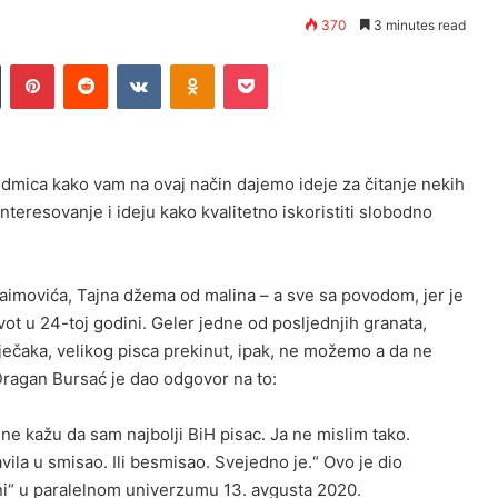
370
3 minutes read
n
Tumblr
Pinterest
Reddit
VKontakte
Odnoklassniki
Pocket
sedmica kako vam na ovaj način dajemo ideje za čitanje nekih
teresovanje i ideju kako kvalitetno iskoristiti slobodno
aimovića, Tajna džema od malina – a sve sa povodom, jer je
vot u 24-toj godini. Geler jedne od posljednjih granata,
 dječaka, velikog pisca prekinut, ipak, ne možemo a da ne
Dragan Bursać je dao odgovor na to:
e kažu da sam najbolji BiH pisac. Ja ne mislim tako.
avila u smisao. Ili besmisao. Svejedno je.“ Ovo je dio
ani“ u paralelnom univerzumu 13. avgusta 2020.