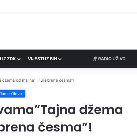
I IZ ZDK
VIJESTI IZ BIH
RADIO UŽIVO
 džema od malina” i “Srebrena česma”!
Radio Olovo
 vama”Tajna džema
ebrena česma”!