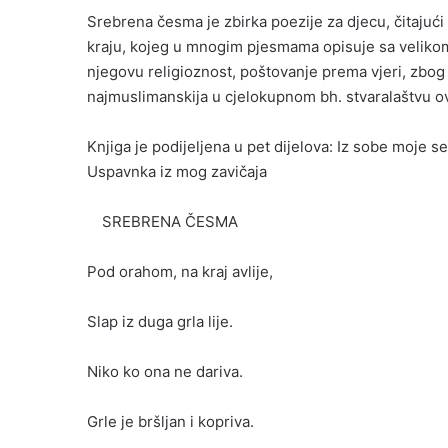
Srebrena česma je zbirka poezije za djecu, čitajuć
kraju, kojeg u mnogim pjesmama opisuje sa velikom
njegovu religioznost, poštovanje prema vjeri, zbog 
najmuslimanskija u cjelokupnom bh. stvaralaštvu ov
Knjiga je podijeljena u pet dijelova: Iz sobe moje s
Uspavnka iz mog zavičaja
SREBRENA ČESMA
Pod orahom, na kraj avlije,
Slap iz duga grla lije.
Niko ko ona ne dariva.
Grle je bršljan i kopriva.