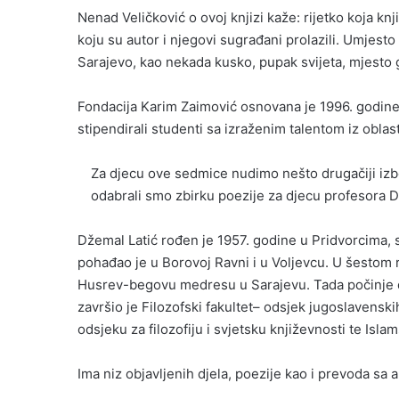
Nenad Veličković o ovoj knjizi kaže: rijetko koja kn
koju su autor i njegovi sugrađani prolazili. Umjesto 
Sarajevo, kao nekada kusko, pupak svijeta, mjesto
Fondacija Karim Zaimović osnovana je 1996. godine 
stipendirali studenti sa izraženim talentom iz oblast
Za djecu ove sedmice nudimo nešto drugačiji iz
odabrali smo zbirku poezije za djecu profesora 
Džemal Latić rođen je 1957. godine u Pridvorcima,
pohađao je u Borovoj Ravni i u Voljevcu. U šestom 
Husrev-begovu medresu u Sarajevu. Tada počinje da
završio je Filozofski fakultet– odsjek jugoslavenski
odsjeku za filozofiju i svjetsku književnosti te Islam
Ima niz objavljenih djela, poezije kao i prevoda sa 