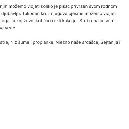
i njih možemo vidjeti koliko je pisac privržen svom rodnom
 ljubavlju. Također, kroz njegove pjesme možemo vidjeti
toga su književni kritičari rekli kako je „Srebrena česma“
e vrste.
estre, Niz šume i proplanke, Nježno naše srdašce, Šejtanija i