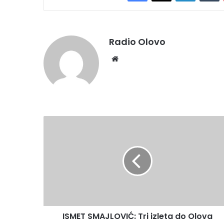
Radio Olovo
Website
ISMET
SMAJLOVIĆ:
Tri
izleta
do
Olova
ISMET SMAJLOVIĆ: Tri izleta do Olova