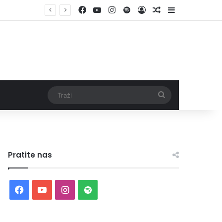
Facebook
YouTube
Instagram
Spotify
Log In
Random Article
Sidebar
Vlada ZDK podržala samozapošljavanje 97 pripadnika boračke populacije – za 10 godina podržano pokretanje 1.152 mala biznisa
Traži
Pratite nas
Facebook
YouTube
Instagram
Spotify