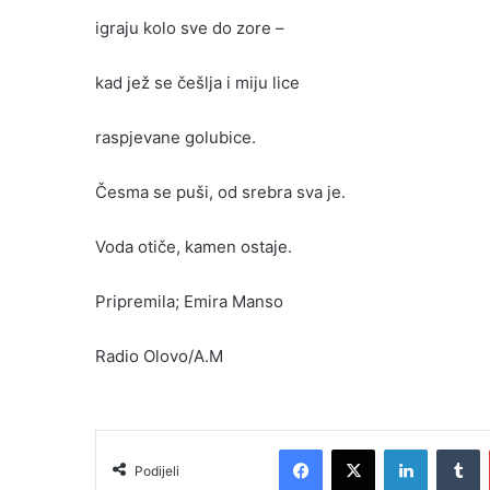
igraju kolo sve do zore –
kad jež se češlja i miju lice
raspjevane golubice.
Česma se puši, od srebra sva je.
Voda otiče, kamen ostaje.
Pripremila; Emira Manso
Radio Olovo/A.M
Facebook
X
LinkedIn
T
Podijeli