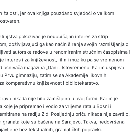
 žalosti, jer ova knjiga pouzdano svjedoči o velikom
eostvaren.
etinjstva pokazivao je neuobičajan interes za strip
m, doživljavajući ga kao način širenja svojih razmišljanja o
vljivati autorske radove u renomiranim stručnim časopisima i
e interes i za književnost, film i muziku pa se vremenom
e od osnivača magazina „Dani“. Istovremeno, Karim uspijeva
ku Prvu gimnaziju, zatim se sa Akademije likovnih
 za komparativnu književnost i bibliotekarstvo.
ravo nikada nije bilo zamišljeno u ovoj formi. Karim je
 koje je pripremao i vodio za vrijeme rata u Bosni i
mitirane na radiju Zid. Posljednju priču nikada nije završio.
ih granata koje su bačene na Sarajevo. Takva, nedovršena
bjavljene bez tekstualnih, gramatičkih popravki.