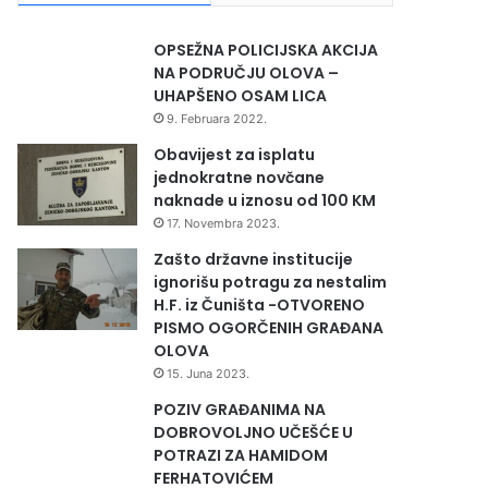
OPSEŽNA POLICIJSKA AKCIJA
NA PODRUČJU OLOVA –
UHAPŠENO OSAM LICA
9. Februara 2022.
Obavijest za isplatu
jednokratne novčane
naknade u iznosu od 100 KM
17. Novembra 2023.
Zašto državne institucije
ignorišu potragu za nestalim
H.F. iz Čuništa -OTVORENO
PISMO OGORČENIH GRAĐANA
OLOVA
15. Juna 2023.
POZIV GRAĐANIMA NA
DOBROVOLJNO UČEŠĆE U
POTRAZI ZA HAMIDOM
FERHATOVIĆEM