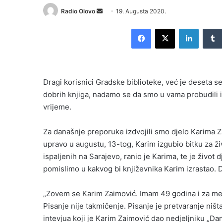
Send
Radio Olovo
19. Augusta 2020.
an
Facebook
X
LinkedI
email
Dragi korisnici Gradske biblioteke, već je deseta 
dobrih knjiga, nadamo se da smo u vama probudili in
vrijeme.
Za današnje preporuke izdvojili smo djelo Karima Z
upravo u augustu, 13-tog, Karim izgubio bitku za ži
ispaljenih na Sarajevo, ranio je Karima, te je život
pomislimo u kakvog bi književnika Karim izrastao. 
„Zovem se Karim Zaimović. Imam 49 godina i za men
Pisanje nije takmičenje. Pisanje je pretvaranje ništ
intevjua koji je Karim Zaimović dao nedjeljniku „D