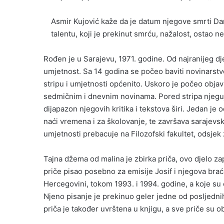
Asmir Kujović kaže da je datum njegove smrti Dan
talentu, koji je prekinut smrću, nažalost, ostao n
Rođen je u Sarajevu, 1971. godine. Od najranijeg dj
umjetnost. Sa 14 godina se počeo baviti novinarstvo
stripu i umjetnosti općenito. Uskoro je počeo obja
sedmičnim i dnevnim novinama. Pored stripa njeguj
dijapazon njegovih kritika i tekstova širi. Jedan j
naći vremena i za školovanje, te završava sarajevs
umjetnosti prebacuje na Filozofski fakultet, odsjek
Tajna džema od malina je zbirka priča, ovo djelo zap
priče pisao posebno za emisije Josif i njegova braća
Hercegovini, tokom 1993. i 1994. godine, a koje su e
Njeno pisanje je prekinuo geler jedne od posljedn
priča je također uvrštena u knjigu, a sve priče su o