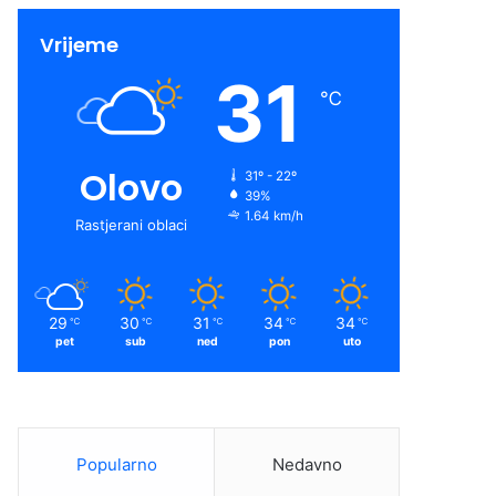
Vrijeme
31
℃
Olovo
31º - 22º
39%
1.64 km/h
Rastjerani oblaci
29
30
31
34
34
℃
℃
℃
℃
℃
pet
sub
ned
pon
uto
Popularno
Nedavno