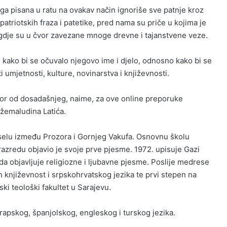
jiga pisana u ratu na ovakav način ignoriše sve patnje kroz
patriotskih fraza i patetike, pred nama su priče u kojima je
 gdje su u čvor zavezane mnoge drevne i tajanstvene veze.
kako bi se očuvalo njegovo ime i djelo, odnosno kako bi se
i umjetnosti, kulture, novinarstva i književnosti.
bor od dosadašnjeg, naime, za ove online preporuke
Džemaludina Latića.
 selu između Prozora i Gornjeg Vakufa. Osnovnu školu
razredu objavio je svoje prve pjesme. 1972. upisuje Gazi
 objavljuje religiozne i ljubavne pjesme. Poslije medrese
h književnost i srpskohrvatskog jezika te prvi stepen na
ski teološki fakultet u Sarajevu.
arapskog, španjolskog, engleskog i turskog jezika.