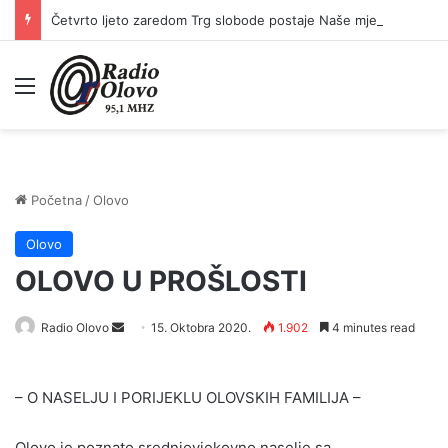
Četvrto ljeto zaredom Trg slobode postaje Naše mjesto – Bingo Ljetno kino Tuzla
Meni
Početna
/
Olovo
Olovo
OLOVO U PROŠLOSTI
Send
Radio Olovo
15. Oktobra 2020.
1.902
4 minutes read
an
email
– O NASELJU I PORIJEKLU OLOVSKIH FAMILIJA –
Olovo je poznato srednjovjekovno naselje sa