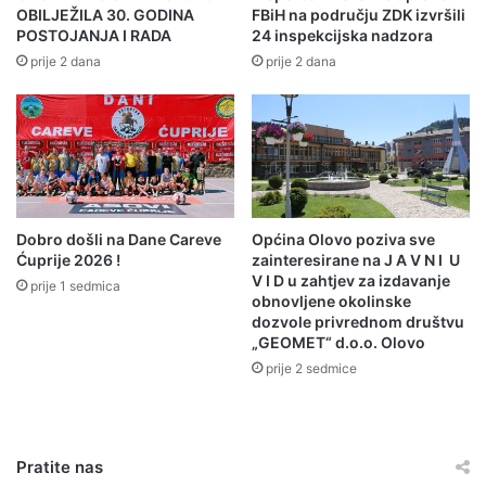
OBILJEŽILA 30. GODINA
FBiH na području ZDK izvršili
POSTOJANJA I RADA
24 inspekcijska nadzora
prije 2 dana
prije 2 dana
1. Put od mosta na Bioštici do Karahmetovica kuća bila
je: Ulica Brdo,
2. Sokak kod džamije zvao se kratko, Ulica i
3. Put od raskršća Hanište pa prema Jesenu zvao se
Cecelj.
Dobro došli na Dane Careve
Općina Olovo poziva sve
Negdje poviše Jasena a ispod magistralnog puta Sarajevo
Ćuprije 2026 !
zainteresirane na J A V N I U
V I D u zahtjev za izdavanje
– Tuzla nalazilo se rudarsko okno Cecelj gdje se kopala
prije 1 sedmica
obnovljene okolinske
ruda olova. U Gornjem Olovu su svega tri ulice: Ulica,
dozvole privrednom društvu
Cecenj i Brdo. Iznad varošice je mjesto Crkvište. Put
„GEOMET“ d.o.o. Olovo
mjesnog mehteba ka Crkvištu i sada se zove Skale.
prije 2 sedmice
Pratite nas