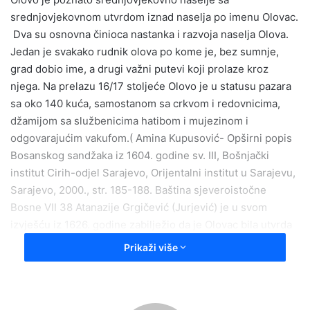
srednjovjekovnom utvrdom iznad naselja po imenu Olovac.
Dva su osnovna činioca nastanka i razvoja naselja Olova.
Jedan je svakako rudnik olova po kome je, bez sumnje,
grad dobio ime, a drugi važni putevi koji prolaze kroz
njega. Na prelazu 16/17 stoljeće Olovo je u statusu pazara
sa oko 140 kuća, samostanom sa crkvom i redovnicima,
džamijom sa službenicima hatibom i mujezinom i
odgovarajućim vakufom.( Amina Kupusović- Opširni popis
Bosanskog sandžaka iz 1604. godine sv. III, Bošnjački
institut Cirih-odjel Sarajevo, Orijentalni institut u Sarajevu,
Sarajevo, 2000., str. 185-188. Baština sjeveroistočne
Bosne VII 38 Atanazije Grgičević (Jurjević) je u svom
izvješću iz 1626. godine zabilježio da je Olovac bila utvrda
iznad naselja, a varošica ispod nazivala se Olovo…
Prikaži više
Eksploatacija, prerada i izvoz rude olova je tokom srednjeg
vijeka i starijeg perioda osmanske uprave davala poseban
podsticaj za razvoj grada. Stare putne komunikacije od