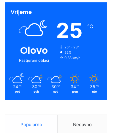
Vrijeme
25
℃
Olovo
25º - 23º
52%
0.38 km/h
Rastjerani oblaci
24
30
30
34
35
℃
℃
℃
℃
℃
pet
sub
ned
pon
uto
Popularno
Nedavno