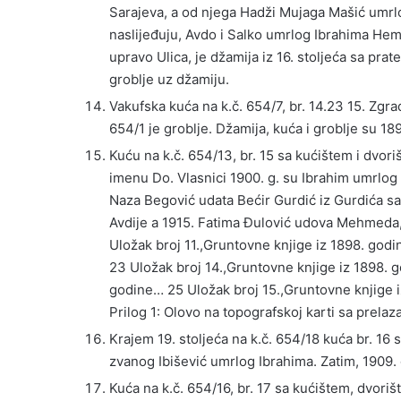
Sarajeva, a od njega Hadži Mujaga Mašić umrl
naslijeđuju, Avdo i Salko umrlog Ibrahima Hemić
upravo Ulica, je džamija iz 16. stoljeća sa pra
groblje uz džamiju.
Vakufska kuća na k.č. 654/7, br. 14.23 15. Zgra
654/1 je groblje. Džamija, kuća i groblje su 1
Kuću na k.č. 654/13, br. 15 sa kućištem i dvo
imenu Do. Vlasnici 1900. g. su Ibrahim umrlog 
Naza Begović udata Bećir Gurdić iz Gurdića 
Avdije a 1915. Fatima Đulović udova Mehmeda, 
Uložak broj 11.,Gruntovne knjige iz 1898. god
23 Uložak broj 14.,Gruntovne knjige iz 1898. 
godine… 25 Uložak broj 15.,Gruntovne knjige 
Prilog 1: Olovo na topografskoj karti sa prelaza
Krajem 19. stoljeća na k.č. 654/18 kuća br. 16 
zvanog Ibišević umrlog Ibrahima. Zatim, 1909.
Kuća na k.č. 654/16, br. 17 sa kućištem, dvoriš