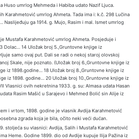
ga Huso umrlog Mehmeda i Habiba udato Nazif Ljuca.
lih Karahmetović umrlog Ahmeta. Tada ima i: k.č. 298 Lučina
aslijeđuju ga 1914. g. Mujo, Rasim i mal. Ismet umrlog
em je Mustafa Karahmetović umrlog Ahmeta. Posjeduje i
3 Dolac… 14 Uložak broj 5.,Gruntovne knjige iz
uje samo ovaj put. Dali se radi o nekoj staroj olovskoj
zvanoj Skale, nije poznato. (Uložak broj 6.,Gruntovne knjige iz
ge iz 1898.godine… 18 Uložak broj 8.,Gruntovne knjige iz
ge iz 1898. godine… 20 Uložak broj 10.,Gruntovne knjige iz
I Vlasnici ovih nekretnina 1933. g. su: Almasa udata Hasan
 udata Rasim Mašić u Sarajevo i Mehmed Bolić sin Alije iz
tem i vrtom, 1898. godine je vlasnik Avdija Karahmetović
sebna zgrada koja je bila, očito neki veći dućan.
. stoljeća su vlasnici: Avdija, Salih i Mustafa Karahmetović
ima Heme. Godine 1899. dio od Avdije kupuje Ilija Pažina iz