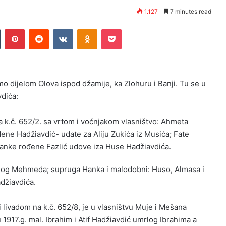
1.127
7 minutes read
n
Tumblr
Pinterest
Reddit
VKontakte
Odnoklassniki
Pocket
o dijelom Olova ispod džamije, ka Zlohuru i Banji. Tu se u
vdića:
na k.č. 652/2. sa vrtom i voćnjakom vlasništvo: Ahmeta
ne Hadžiavdić- udate za Aliju Zukića iz Musića; Fate
anke rođene Fazlić udove iza Huse Hadžiavdića.
umrlog Mehmeda; supruga Hanka i malodobni: Huso, Almasa i
adžiavdića.
 livadom na k.č. 652/8, je u vlasništvu Muje i Mešana
1917.g. mal. Ibrahim i Atif Hadžiavdić umrlog Ibrahima a