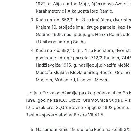
1922. g. Alija umrlog Muje, Ajša udova Avde H
Karahmetović i Ajka udata Ibro Ramić.
Kuću na k.č. 652/9, br. 3 sa kućištem, dvorišt
Krajem 19. stoljeća ima i druge parcele, kao š
Godine 1905. naslijeđuju ga: Hanka Ramić udov
i Umihana umrlog Saliha.
Kuću na k.č. 652/10, br. 4 sa kućištem, dvori
posjeduje i druge parcele: 712/3 Bukinja, 744
Hadžiavdića 1915. g. naslijeđuju: Nazifa Meši
Mustafa Mujkić i Mevla umrlog Redže. Godine
Mustafa, Muhamed, Hamza i Mevla.
U dijelu Olova od džamije pa oko početka ulice Brdo 
1898. godine za K.O. Olovo, Gruntovnica Suda u Vi
12 Uložak broj 3.,Gruntovne knjige iz 1898.godine
Baština sjeveroistočne Bosne VII 41 5.
Na samom kraju 19. stoljeća kuće na k.č.653/2,