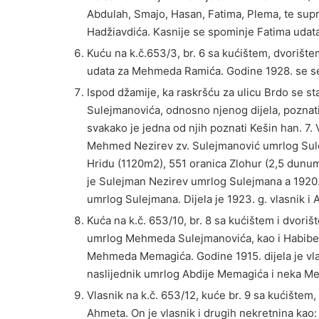
Abdulah, Smajo, Hasan, Fatima, Plema, te su
Hadžiavdića. Kasnije se spominje Fatima udata
Kuću na k.č.653/3, br. 6 sa kućištem, dvorišt
udata za Mehmeda Ramića. Godine 1928. se se
Ispod džamije, ka raskršću za ulicu Brdo se sta
Sulejmanovića, odnosno njenog dijela, poznatih
svakako je jedna od njih poznati Kešin han. 7. 
Mehmed Nezirev zv. Sulejmanović umrlog Sule
Hridu (1120m2), 551 oranica Zlohur (2,5 dunum
je Sulejman Nezirev umrlog Sulejmana a 1920.
umrlog Sulejmana. Dijela je 1923. g. vlasnik i A
Kuća na k.č. 653/10, br. 8 sa kućištem i dvori
umrlog Mehmeda Sulejmanovića, kao i Habibe 
Mehmeda Memagića. Godine 1915. dijela je v
naslijednik umrlog Abdije Memagića i neka Me
Vlasnik na k.č. 653/12, kuće br. 9 sa kućišt
Ahmeta. On je vlasnik i drugih nekretnina kao: