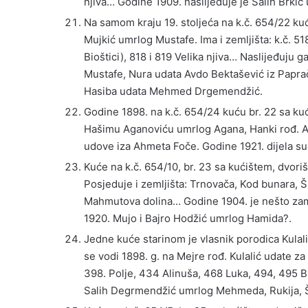
njiva… Godine 1909. naslijeđuje je Salih Brkić
Na samom kraju 19. stoljeća na k.č. 654/22 ku
Mujkić umrlog Mustafe. Ima i zemljišta: k.č. 5
Bioštici), 818 i 819 Velika njiva… Naslijeđuju 
Mustafe, Nura udata Avdo Bektašević iz Paprač
Hasiba udata Mehmed Drgemendžić.
Godine 1898. na k.č. 654/24 kuću br. 22 sa ku
Hašimu Aganoviću umrlog Agana, Hanki rođ. Ag
udove iza Ahmeta Foče. Godine 1921. dijela su 
Kuće na k.č. 654/10, br. 23 sa kućištem, dvo
Posjeduje i zemljišta: Trnovača, Kod bunara, 
Mahmutova dolina… Godine 1904. je nešto zam
1920. Mujo i Bajro Hodžić umrlog Hamida?.
Jedne kuće starinom je vlasnik porodica Kulali
se vodi 1898. g. na Mejre rođ. Kulalić udate za
398. Polje, 434 Alinuša, 468 Luka, 494, 495 Br
Salih Degrmendžić umrlog Mehmeda, Rukija, Ši