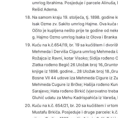
umrlog Ibrahima. Posjeduje i parcele Alinuša,
Rešid Adema.
Na samom kraju 19. stoljeća, tj. 1898. godine k
Isak Ozme zv. Sakito umrlog Hajme. Ova kuća s
Očito je kupljena nešto prije te godine od nek
g. Hajmo Ozmo umrlog Isaka iz Olova i Branka 
Kuću na k.č.654/19, br. 19 sa kućištem i dvori
Mehmeda i Derviša Cigura umrlog Mehmeda iz 
Rožajca iz Ravni, kotar Visoko; Sidija rođeno 
Zlatka rođeno Begić 26 Uložak broj 16.,Grunto
knjige iz 1898. godine… 28 Uložak broj 18.,Gr
Bosne VII 44 udove iza Mehmeda Cigure iz Zub
Mehmeda Cugure iz Brčke; Hašija rođeno Kuno
Sarajevo; Hata rođeno Birkić (vjerovatno treba
Gluhić udatu za Mehu Kadrispahića iz Vareša, 
Kuću na k.č. 654/21, br. 20 sa kućištem i vrtom
Mustafu Brkića. Posjeduje i druge parcele: k.