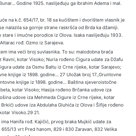
 Bunar… Godine 1925. naslijeđuju ga Ibrahim Adema i mal.
uće na k.č. 654/17, br. 18 sa kućištem i dvorištem vlasnik je
e nalazila sa gornje strane raskršća od Brda ka džamiji.
e stare i imućne porodice iz Olova. Isaka naslijeđuju 1933.
Altarac rođ. Ozmo iz Sarajeva.
štem ima veći broj suvlasnika. To su: malodobna braća
Ravni, kotar Visoko; Nuria rođeno Cigura udate za Džafu
Cigura udate za Osmu Baltu iz Crne rijeke, kotar Sarajevo;
vne knjige iz 1898. godine… 27 Uložak broj 17.,Gruntovne
untovne knjige iz 1898. godine… Baština sjeveroistočne
eta, kotar Visoko; Hasija rođeno Brčanka udove iza
šina udove iza Mehmeda Cigure iz Crne rijeke, kotar
 Brkić) udove iza Abdulaha Gluhića iz Olova i Šifije rođeno
kotar Visoko.29 21.
 ima Hanifa rođ. Kajičić, prvog braka Mujkić udate za
č. 655/13 vrt Pred hanom, 829 i 830 Zaravan, 832 Velika