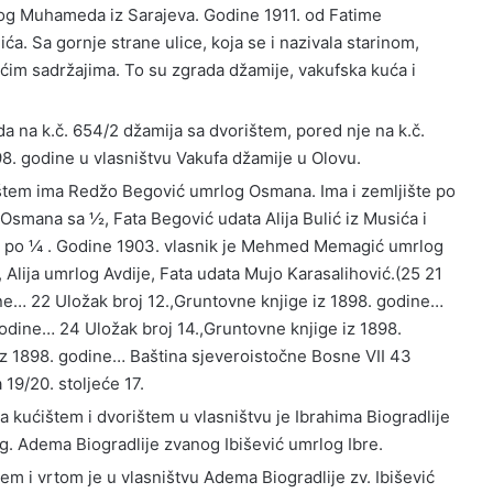
og Muhameda iz Sarajeva. Godine 1911. od Fatime
a. Sa gornje strane ulice, koja se i nazivala starinom,
tećim sadržajima. To su zgrada džamije, vakufska kuća i
da na k.č. 654/2 džamija sa dvorištem, pored nje na k.č.
898. godine u vlasništvu Vakufa džamije u Olovu.
rištem ima Redžo Begović umrlog Osmana. Ima i zemljište po
Osmana sa ½, Fata Begović udata Alija Bulić iz Musića i
sa po ¼ . Godine 1903. vlasnik je Mehmed Memagić umrlog
Alija umrlog Avdije, Fata udata Mujo Karasalihović.(25 21
ine… 22 Uložak broj 12.,Gruntovne knjige iz 1898. godine…
godine… 24 Uložak broj 14.,Gruntovne knjige iz 1898.
iz 1898. godine… Baština sjeveroistočne Bosne VII 43
 19/20. stoljeće 17.
sa kućištem i dvorištem u vlasništvu je Ibrahima Biogradlije
 g. Adema Biogradlije zvanog Ibišević umrlog Ibre.
tem i vrtom je u vlasništvu Adema Biogradlije zv. Ibišević