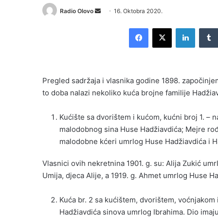
Send
Radio Olovo
16. Oktobra 2020.
an
Facebook
X
LinkedI
email
Pregled sadržaja i vlasnika godine 1898. započinjem
to doba nalazi nekoliko kuća brojne familije Hadžia
Kućište sa dvorištem i kućom, kućni broj 1. – 
malodobnog sina Huse Hadžiavdića; Mejre rođe
malodobne kćeri umrlog Huse Hadžiavdića i H
Vlasnici ovih nekretnina 1901. g. su: Alija Zukić 
Umija, djeca Alije, a 1919. g. Ahmet umrlog Huse H
Kuća br. 2 sa kućištem, dvorištem, voćnjakom i
Hadžiavdića sinova umrlog Ibrahima. Dio imaju 