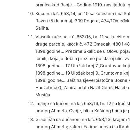
oranica kod Banje… Godine 1919. naslijeđuju 
Kuću na k.č. 653/14, br. 10 sa kućištem ima Sa
Ravan (5 dunuma), 309 Pogare, 474/1Omeđak… N
Saliha.
Vlasnik kuće na k.č. 653/15, br. 11 sa kućišt
druge parcele, kao: k.č. 472 Omeđak, 480 i 48
1898.godine… Prezime Skalić se u Olovu pojavlj
familiji koja je dobila prezime po staroj ulici 
1898.godine… 17 Uložak broj 7.,Gruntovne knji
1898.godine… 19 Uložak broj 9.,Gruntovne knji
1898. godine… Baština sjeveroistočne Bosne VI
Hadžabrić(?), Zahira udata Nazif Cerić, Hasiba
Musića.
Imanje sa kućom na k.č 653/16, br. 12 sa kućiš
umrlog Ahmeta. Ovdje, blizu Kešinog hana je po
Gradilišta sa dućanom na k.č. 653/13, krajem 19
umrlog Ahmeta; zatim i Fatima udova iza Ibrah