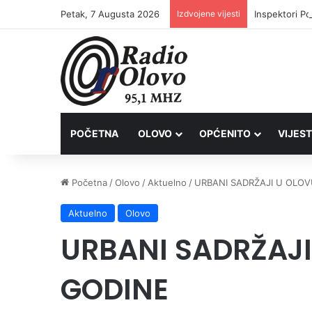
Petak, 7 Augusta 2026
Izdvojene vijesti
Inspektori Po
POČETNA
OLOVO
OPĆENITO
VIJEST
Početna
/
Olovo
/
Aktuelno
/
URBANI SADRŽAJI U OLOV
Aktuelno
Olovo
URBANI SADRŽAJI
GODINE