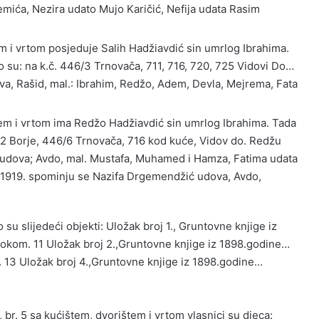
emića, Nezira udato Mujo Karičić, Nefija udata Rasim
em i vrtom posjeduje Salih Hadžiavdić sin umrlog Ibrahima.
to su: na k.č. 446/3 Trnovača, 711, 716, 720, 725 Vidovi Do…
a, Rašid, mal.: Ibrahim, Redžo, Adem, Devla, Mejrema, Fata
štem i vrtom ima Redžo Hadžiavdić sin umrlog Ibrahima. Tada
/2 Borje, 446/6 Trnovača, 716 kod kuće, Vidov do. Redžu
ć udova; Avdo, mal. Mustafa, Muhamed i Hamza, Fatima udata
 1919. spominju se Nazifa Drgemendžić udova, Avdo,
su slijedeći objekti: Uložak broj 1., Gruntovne knjige iz
sokom. 11 Uložak broj 2.,Gruntovne knjige iz 1898.godine…
… 13 Uložak broj 4.,Gruntovne knjige iz 1898.godine…
 br. 5 sa kućištem, dvorištem i vrtom vlasnici su djeca: