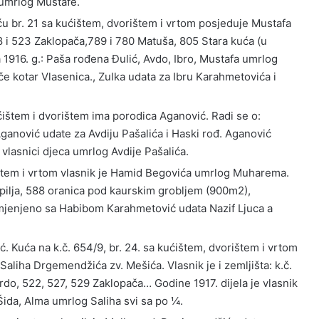
 umrlog Mustafe.
ću br. 21 sa kućištem, dvorištem i vrtom posjeduje Mustafa
18 i 523 Zaklopača,789 i 780 Matuša, 805 Stara kuća (u
ga 1916. g.: Paša rođena Đulić, Avdo, Ibro, Mustafa umrlog
e kotar Vlasenica., Zulka udata za Ibru Karahmetovića i
ćištem i dvorištem ima porodica Aganović. Radi se o:
anović udate za Avdiju Pašalića i Haski rođ. Aganović
vlasnici djeca umrlog Avdije Pašalića.
rištem i vrtom vlasnik je Hamid Begovića umrlog Muharema.
Špilja, 588 oranica pod kaurskim grobljem (900m2),
jenjeno sa Habibom Karahmetović udata Nazif Ljuca a
ć. Kuća na k.č. 654/9, br. 24. sa kućištem, dvorištem i vrtom
 Saliha Drgemendžića zv. Mešića. Vlasnik je i zemljišta: k.č.
do, 522, 527, 529 Zaklopača… Godine 1917. dijela je vlasnik
da, Alma umrlog Saliha svi sa po ¼.