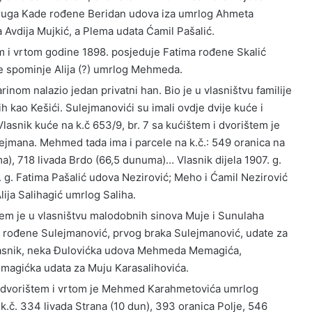
pruga Kade rođene Beridan udova iza umrlog Ahmeta
 Avdija Mujkić, a Plema udata Ćamil Pašalić.
em i vrtom godine 1898. posjeduje Fatima rođene Skalić
 spominje Alija (?) umrlog Mehmeda.
rinom nalazio jedan privatni han. Bio je u vlasništvu familije
 kao Kešići. Sulejmanovići su imali ovdje dvije kuće i
Vlasnik kuće na k.č 653/9, br. 7 sa kućištem i dvorištem je
jmana. Mehmed tada ima i parcele na k.č.: 549 oranica na
a), 718 livada Brdo (66,5 dunuma)… Vlasnik dijela 1907. g.
 g. Fatima Pašalić udova Nezirović; Meho i Ćamil Nezirović
lija Salihagić umrlog Saliha.
štem je u vlasništvu malodobnih sinova Muje i Sunulaha
rođene Sulejmanović, prvog braka Sulejmanović, udate za
lasnik, neka Đulovićka udova Mehmeda Memagića,
magićka udata za Muju Karasalihovića.
em, dvorištem i vrtom je Mehmed Karahmetovića umrlog
 k.č. 334 livada Strana (10 dun), 393 oranica Polje, 546