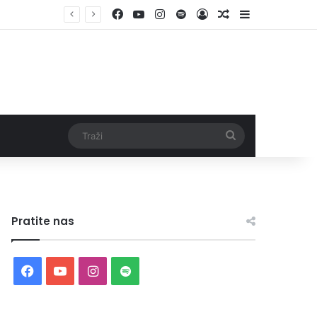
Facebook
YouTube
Instagram
Spotify
Log In
Random Article
Sidebar
Traži
Pratite nas
Facebook
YouTube
Instagram
Spotify