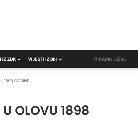
rezne uprave FBiH na području ZDK izvršili 24 inspekcijska nadzora
I IZ ZDK
VIJESTI IZ BIH
RADIO UŽIVO
U 1898 GODINE
 U OLOVU 1898