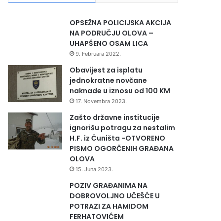
OPSEŽNA POLICIJSKA AKCIJA
NA PODRUČJU OLOVA –
UHAPŠENO OSAM LICA
9. Februara 2022.
Obavijest za isplatu
jednokratne novčane
naknade u iznosu od 100 KM
17. Novembra 2023.
Zašto državne institucije
ignorišu potragu za nestalim
H.F. iz Čuništa -OTVORENO
PISMO OGORČENIH GRAĐANA
OLOVA
15. Juna 2023.
POZIV GRAĐANIMA NA
DOBROVOLJNO UČEŠĆE U
POTRAZI ZA HAMIDOM
FERHATOVIĆEM