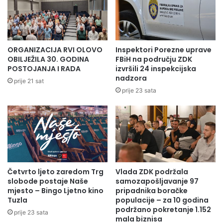
Skupština je donijela i Odluku o usvajanju Elaborata o
pokretanju studijskog programa Inženjerstvo zaštite
okoliša, prvog ciklusa studija, na Metalurško-tehnološkom
fakultetu Univerziteta u Zenici, a potom i odluku o Odluku o
ORGANIZACIJA RVI OLOVO
Inspektori Porezne uprave
pokretanju studijskog programa Inženjerstvo zaštite
OBILJEŽILA 30. GODINA
FBiH na području ZDK
POSTOJANJA I RADA
izvršili 24 inspekcijska
okoliša, prvog ciklusa studija, na istom fakultetu.
nadzora
prije 21 sat
prije 23 sata
U okviru sedme tačke dnevnog reda donesena je Odluka o
usvajanju Elaborata o opravdanosti pokretanja studijskog
programa Doktorski studij iz Lingvistike, trećeg ciklusa
studija, na Filozofskom fakultetu Univerziteta u Zenici i
Odluku o pokretanju studijskog programa Doktorski studij
iz Lingvistike, trećeg ciklusa studija, na istom fakultetu.
Četvrto ljeto zaredom Trg
Vlada ZDK podržala
slobode postaje Naše
samozapošljavanje 97
Stručna služba Skupštine ZDK
mjesto – Bingo Ljetno kino
pripadnika boračke
Tuzla
populacije – za 10 godina
podržano pokretanje 1.152
prije 23 sata
mala biznisa