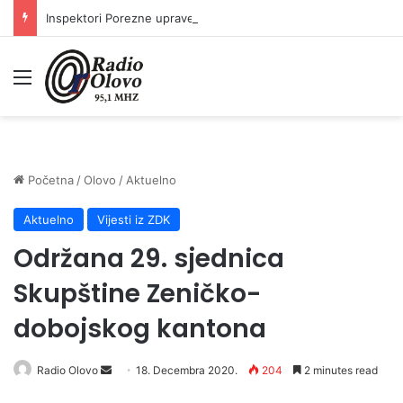
Inspektori Porezne uprave FBiH na području ZDK izvršili 24 inspekcijska nadzora
Meni
Početna
/
Olovo
/
Aktuelno
Aktuelno
Vijesti iz ZDK
Održana 29. sjednica
Skupštine Zeničko-
dobojskog kantona
Send
Radio Olovo
18. Decembra 2020.
204
2 minutes read
an