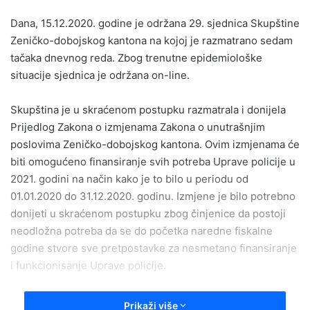
email
Dana, 15.12.2020. godine je održana 29. sjednica Skupštine
Zeničko-dobojskog kantona na kojoj je razmatrano sedam
tačaka dnevnog reda. Zbog trenutne epidemiološke
situacije sjednica je održana on-line.
Skupština je u skraćenom postupku razmatrala i donijela
Prijedlog Zakona o izmjenama Zakona o unutrašnjim
poslovima Zeničko-dobojskog kantona. Ovim izmjenama će
biti omogućeno finansiranje svih potreba Uprave policije u
2021. godini na način kako je to bilo u periodu od
01.01.2020 do 31.12.2020. godinu. Izmjene je bilo potrebno
donijeti u skraćenom postupku zbog činjenice da postoji
neodložna potreba da se do početka naredne fiskalne
godine stvore sve pretpostavke za nesmetano finansiranje
i funkcionisanje Uprave policije.
Na sjednici je donesena i Odluka o privremenom
Prikaži više