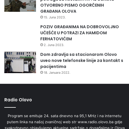
OTVORENO PISMO OGORČENIH
GRAĐANA OLOVA
15. Juna 2023.
POZIV GRAĐANIMA NA DOBROVOLJNO
UČEŠĆE U POTRAZI ZA HAMIDOM
FERHATOVIĆEM
2. Juna 2023.
Dom zdravlja sa stacionarom Olovo
uveo nove telefonske linije za kontakt s
pacijentima
18. Januara 2022.
Radio Olovo
Program se emituje 24. sata dnevno na 95,1 MHz i na internetu
putem linka na našoj zvaničnoj web str www.radio.olovo.ba gdje
svakodnevno objavljujemo aktuelne sadržaje o događajima iz Olova