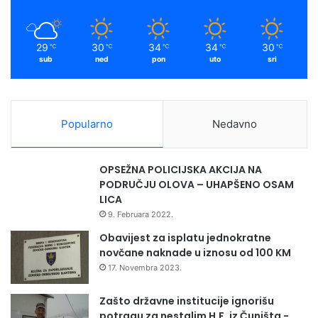
29
30
34
34
30
℃
℃
℃
℃
℃
sub
ned
pon
uto
sri
Popularno
Nedavno
OPSEŽNA POLICIJSKA AKCIJA NA
PODRUČJU OLOVA – UHAPŠENO OSAM
LICA
9. Februara 2022.
Obavijest za isplatu jednokratne
novčane naknade u iznosu od 100 KM
17. Novembra 2023.
Zašto državne institucije ignorišu
potragu za nestalim H.F. iz Čuništa -