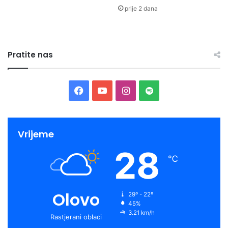
prije 2 dana
Pratite nas
Facebook
YouTube
Instagram
Spotify
Vrijeme
28
℃
Olovo
29º - 22º
45%
3.21 km/h
Rastjerani oblaci