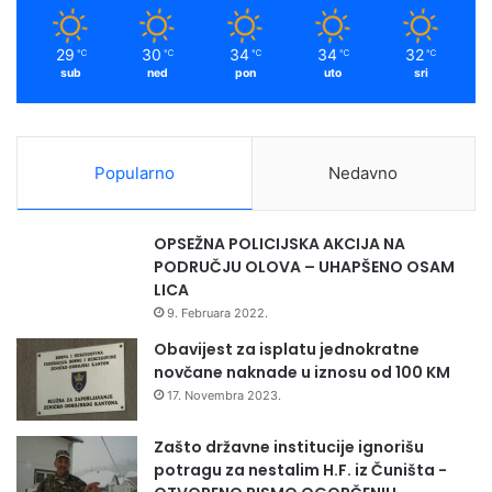
3. izd. V. Masleša, Sarajevo, 1982;
OGURSEZI. Perkhteu Musa Ramadani. Prishtine, Rilindija,
29
30
34
34
32
℃
℃
℃
℃
℃
1988;
sub
ned
pon
uto
sri
Ugursuz, Svjetlost, Sarajevo, 1984/1985;
Ugursuz, Svjetlost, Sarajevo, 1991;
Ugursuz, Preporod, Sarajevo, 1996;
Ugursuz, Svjetlost, Sarajevo, 1997;
Popularno
Nedavno
Ugursuz, Publishing, Sarajevo, 1999;
Karabeg, 1971.
OPSEŽNA POLICIJSKA AKCIJA NA
Priče, 1972.
PODRUČJU OLOVA – UHAPŠENO OSAM
Glas koji je pukao o Egidiju (radio-drama), 1974.
LICA
Izvor (radio-drama), 1977.
9. Februara 2022.
Živo i mrtvo, 1978.
Obavijest za isplatu jednokratne
Zmaj od Bosne, 1980.
novčane naknade u iznosu od 100 KM
Car si ove hevte, 1980.
17. Novembra 2023.
Šamili tubakovi, 1984.
Nakaza i vila, 1986.
Zašto državne institucije ignorišu
potragu za nestalim H.F. iz Čuništa -
Drame, 1988.