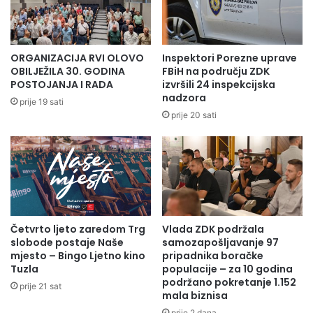
smrt”. U januaru 2009. godine u izdanji IKD “Šahinpašić”
objavljeno je osmo izdanje “Vječnika”, a ukupan tiraž svih
izdanja je 12.000 primjeraka.
ORGANIZACIJA RVI OLOVO
Inspektori Porezne uprave
Umro je 15. septembra 2011. godine u Sarajevu u 71. godini
OBILJEŽILA 30. GODINA
FBiH na području ZDK
POSTOJANJA I RADA
izvršili 24 inspekcijska
života.
nadzora
prije 19 sati
prije 20 sati
Nagrade
1975. Šestoaprilska nagrada grada Sarajeva za roman
Ugursuz;
– za televizijsku adaptaciju Ugursuza prvu nagradu za
dramski tekst na Bledskom festivalu 1970. godine,
Četvrto ljeto zaredom Trg
Vlada ZDK podržala
slobode postaje Naše
samozapošljavanje 97
– za roman Karabeg godišnju nagradu Izdavačkog
mjesto – Bingo Ljetno kino
pripadnika boračke
preduzeća “Svjetlost” 1971. godine,
Tuzla
populacije – za 10 godina
– za roman Braća i veziri godišnju nagradu Izdavačkog
podržano pokretanje 1.152
prije 21 sat
mala biznisa
preduzeća “Veselin Masleša” 1989.
prije 2 dana