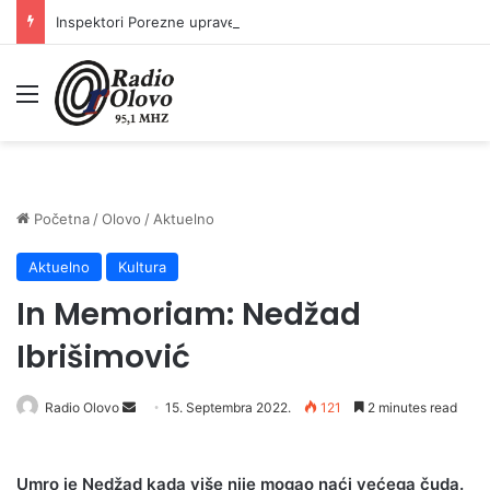
Inspektori Porezne uprave FBiH na području ZDK izvršili 24 inspekcijska nadzora
Meni
Početna
/
Olovo
/
Aktuelno
Aktuelno
Kultura
In Memoriam: Nedžad
Ibrišimović
Send
Radio Olovo
15. Septembra 2022.
121
2 minutes read
an
email
Umro je Nedžad kada više nije mogao naći većega čuda.