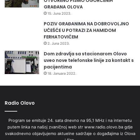
OTVORENO PISMO OGORČENIH
Kuća bez vrata i druge priče, 1989.
GRAĐANA OLOVA
Braća i veziri, 1989.
15. Juna 2023.
Dva dana u Al-Akru, 1991.
POZIV GRAĐANIMA NA DOBROVOLJNO
Knjiga Adema Kahrimana …, 1992.
UČEŠĆE U POTRAZI ZA HAMIDOM
Vzkázání ze dna noci: literatura Bosny a Hercegoviny v
FERHATOVIĆEM
obklíčení a vyhnanství / Kniha Adema Kahrimana…, Mladá
2. Juna 2023.
fronta, Praha, 1995;
Dom zdravlja sa stacionarom Olovo
Zambaci moje duše, 1993.
uveo nove telefonske linije za kontakt s
Izabrana djela I – X.
pacijentima
Vječnik, 2005.
18. Januara 2022.
El-Hidrova knjiga, 2011.
Magazin plus
Radio Olovo
Radio Olovo/A.M
Program se emituje 24. sata dnevno na 95,1 MHz i na internetu
putem linka na našoj zvaničnoj web str www.radio.olovo.ba gdje
svakodnevno objavljujemo aktuelne sadržaje o događajima iz Olova
i šire.