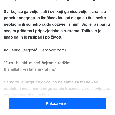
Svi koji su ga voljeli, ali i svi koji ga nisu voljeli, znali su
poneku anegdotu o Ibrišimoviću, od njega su čuli nešto
neobično ili su neko čudo doživjeli s njim. Bio je rasipan u
svojim pričama i pripovjednim piruetama. Toliko ih je
imao da ih je rasipao i po životu
(Miljenko Jergović – jergovic.com)
“Euzu-billahi-mineš-šejtanir-radžim.
Bismillahir-rahmanir-rahim.”
Samo to je potpuno dovoljno ne samo za mene kao
čovjeka i muslimana nego za cio kosmos, za cio svijet, za
sve što postoji na svijetu.
Prikaži više
“Nikoga ne optužujem i nikoga ne krivim za džehennem
kroz koji sam prolazio cio svoj život, evo već pedeset