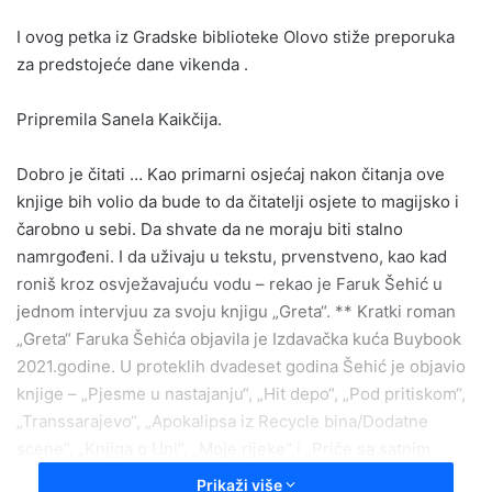
email
I ovog petka iz Gradske biblioteke Olovo stiže preporuka
za predstojeće dane vikenda .
Pripremila Sanela Kaikčija.
Dobro je čitati … Kao primarni osjećaj nakon čitanja ove
knjige bih volio da bude to da čitatelji osjete to magijsko i
čarobno u sebi. Da shvate da ne moraju biti stalno
namrgođeni. I da uživaju u tekstu, prvenstveno, kao kad
roniš kroz osvježavajuću vodu – rekao je Faruk Šehić u
jednom intervjuu za svoju knjigu „Greta“. ** Kratki roman
„Greta“ Faruka Šehića objavila je Izdavačka kuća Buybook
2021.godine. U proteklih dvadeset godina Šehić je objavio
knjige – „Pjesme u nastajanju“, „Hit depo“, „Pod pritiskom“,
„Transsarajevo“, „Apokalipsa iz Recycle bina/Dodatne
scene“, „Knjiga o Uni“, „Moje rijeke“ i „Priče sa satnim
mehanizmom“. Za roman „Knjiga o Uni“ je dobio Nagradu
Prikaži više