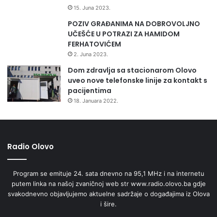
sveta“.
15. Juna 2023.
POZIV GRAĐANIMA NA DOBROVOLJNO
Tomislav Maković
UČEŠĆE U POTRAZI ZA HAMIDOM
FERHATOVIĆEM
Radio Olovo/A.M
2. Juna 2023.
Dom zdravlja sa stacionarom Olovo
uveo nove telefonske linije za kontakt s
pacijentima
18. Januara 2022.
Radio Olovo
Program se emituje 24. sata dnevno na 95,1 MHz i na internetu
putem linka na našoj zvaničnoj web str www.radio.olovo.ba gdje
svakodnevno objavljujemo aktuelne sadržaje o događajima iz Olova
i šire.