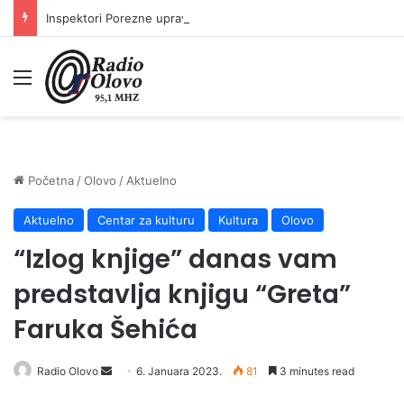
Inspektori Porezne uprave FBiH na području ZDK izvršili 24 inspekcijska nadzora
Meni
Početna
/
Olovo
/
Aktuelno
Aktuelno
Centar za kulturu
Kultura
Olovo
“Izlog knjige” danas vam
predstavlja knjigu “Greta”
Faruka Šehića
Send
Radio Olovo
6. Januara 2023.
81
3 minutes read
an