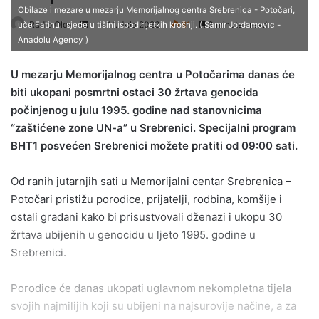
Obilaze i mezare u mezarju Memorijalnog centra Srebrenica - Potočari,
Send
Radio Olovo
11. Jula 2023.
81
3 minutes read
uče Fatihu i sjede u tišini ispod rijetkih krošnji. ( Samır Jordamovıc -
Anadolu Agency )
an
email
U mezarju Memorijalnog centra u Potočarima danas će
biti ukopani posmrtni ostaci 30 žrtava genocida
počinjenog u julu 1995. godine nad stanovnicima
“zaštićene zone UN-a” u Srebrenici. Specijalni program
BHT1 posvećen Srebrenici možete pratiti od 09:00 sati.
Od ranih jutarnjih sati u Memorijalni centar Srebrenica –
Potočari pristižu porodice, prijatelji, rodbina, komšije i
ostali građani kako bi prisustvovali dženazi i ukopu 30
žrtava ubijenih u genocidu u ljeto 1995. godine u
Srebrenici.
Porodice će danas ukopati uglavnom nekompletna tijela
svojih najmilijih koji su ubijeni na najsurovije načine, a za