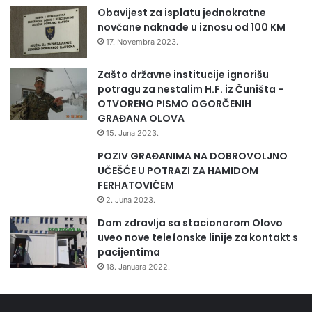
Obavijest za isplatu jednokratne
Izvor BHRT
novčane naknade u iznosu od 100 KM
17. Novembra 2023.
Radio Olovo /A.M
Zašto državne institucije ignorišu
potragu za nestalim H.F. iz Čuništa -
OTVORENO PISMO OGORČENIH
GRAĐANA OLOVA
15. Juna 2023.
POZIV GRAĐANIMA NA DOBROVOLJNO
UČEŠĆE U POTRAZI ZA HAMIDOM
FERHATOVIĆEM
2. Juna 2023.
Dom zdravlja sa stacionarom Olovo
uveo nove telefonske linije za kontakt s
pacijentima
18. Januara 2022.