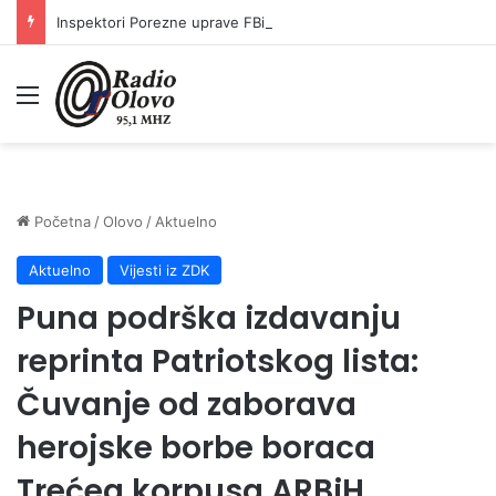
Inspektori Porezne uprave FBiH na području ZDK izvršili 24 inspekcijska nadzora
Meni
Početna
/
Olovo
/
Aktuelno
Aktuelno
Vijesti iz ZDK
Puna podrška izdavanju
reprinta Patriotskog lista:
Čuvanje od zaborava
herojske borbe boraca
Trećeg korpusa ARBiH