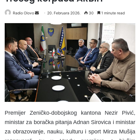
Radio Olovo
S
20. Februara 2026.
30
1 minute read
e
n
d
a
n
e
m
a
i
l
Premijer Zeničko-dobojskog kantona Nezir Pivić,
ministar za boračka pitanja Adnan Sirovica i ministar
za obrazovanje, nauku, kulturu i sport Mirza Mušija