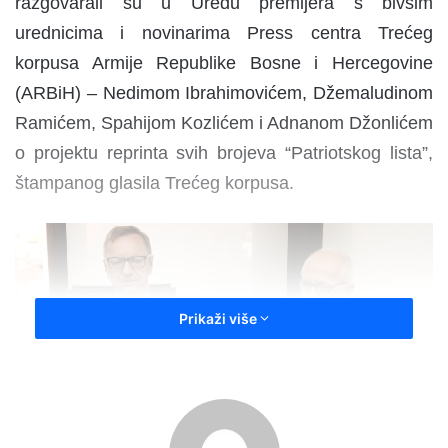
razgovarali su u Uredu premijera s bivšim
urednicima i novinarima Press centra Trećeg
korpusa Armije Republike Bosne i Hercegovine
(ARBiH) – Nedimom Ibrahimovićem, Džemaludinom
Ramićem, Spahijom Kozlićem i Adnanom Džonlićem
o projektu reprinta svih brojeva “Patriotskog lista”,
štampanog glasila Trećeg korpusa.
Prikaži više