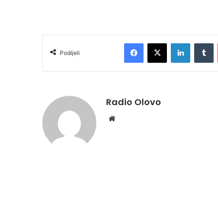
Facebook
X
LinkedIn
Tumblr
Podijeli
Radio Olovo
We
bsi
te