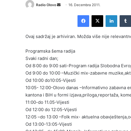
Radio Olovo
S
16. Decembra 2011.
e
Facebook
X
LinkedIn
n
d
a
Ovaj sadržaj je arhiviran. Možda više nije relevantn
n
e
Programska šema radija
m
Svaki radni dan;
a
Od 8:00 do 9:00 sati-Program radija Slobodna Evr
i
Od 9:00 do 10:00 –Muzički mix-zabavne muzike,aktu
l
Od 10:00 do10:05-Vijesti
10:05- 12:00-Olovo danas –Informativno zabavna em
kantona i BiH u formi izjava,priloga,reportaža, ko
11:00-do 11.05-Vijesti
Od 12:00 do 12:05-Vijesti
12:05 –do 13:00 –Folk mix- aktuelna obavještenja,o
Od 13:00-13:05-Vijesti