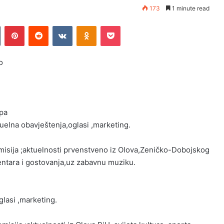
173
1 minute read
Tumblr
Pinterest
Reddit
VKontakte
Odnoklassniki
Pocket
o
opa
elna obavještenja,oglasi ,marketing.
isija ;aktuelnosti prvenstveno iz Olova,Zeničko-Dobojskog
mentara i gostovanja,uz zabavnu muziku.
glasi ,marketing.