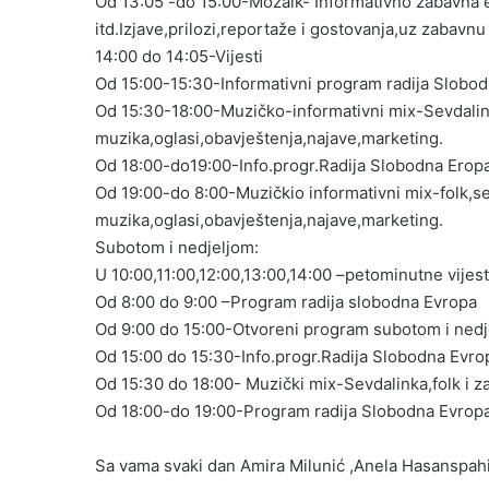
Od 13:05 -do 15:00-Mozaik- Informativno zabavna emi
itd.Izjave,prilozi,reportaže i gostovanja,uz zabavn
14:00 do 14:05-Vijesti
Od 15:00-15:30-Informativni program radija Slobo
Od 15:30-18:00-Muzičko-informativni mix-Sevdalink
muzika,oglasi,obavještenja,najave,marketing.
Od 18:00-do19:00-Info.progr.Radija Slobodna Erop
Od 19:00-do 8:00-Muzičkio informativni mix-folk,se
muzika,oglasi,obavještenja,najave,marketing.
Subotom i nedjeljom:
U 10:00,11:00,12:00,13:00,14:00 –petominutne vijes
Od 8:00 do 9:00 –Program radija slobodna Evropa
Od 9:00 do 15:00-Otvoreni program subotom i ned
Od 15:00 do 15:30-Info.progr.Radija Slobodna Evro
Od 15:30 do 18:00- Muzički mix-Sevdalinka,folk i z
Od 18:00-do 19:00-Program radija Slobodna Evrop
Sa vama svaki dan Amira Milunić ,Anela Hasanspahić