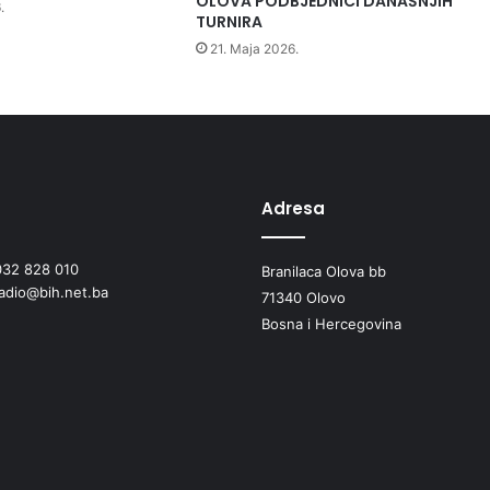
OLOVA PODBJEDNICI DANAŠNJIH
.
TURNIRA
i
S
21. Maja 2026.
t
u
p
č
a
n
i
Adresa
c
i
032 828 010
Branilaca Olova bb
radio@bih.net.ba
71340 Olovo
Bosna i Hercegovina