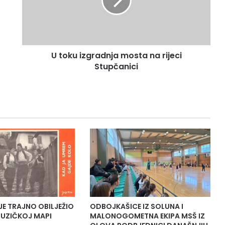
u
i
z
g
r
U toku izgradnja mosta na rijeci
a
Stupčanici
d
n
j
a
m
o
s
t
a
n
a
r
i
j
JE TRAJNO OBILJEŽIO
ODBOJKAŠICE IZ SOLUNA I
e
UZIČKOJ MAPI
MALONOGOMETNA EKIPA MSŠ IZ
c