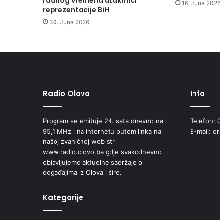
radnog vremena utakmici
16. Juna 2026
reprezentacije BiH
30. Juna 2026.
Radio Olovo
Info
Program se emituje 24. sata dnevno na
Telefon: 
95,1 MHz i na internetu putem linka na
E-mail: o
našoj zvaničnoj web str
www.radio.olovo.ba gdje svakodnevno
objavljujemo aktuelne sadržaje o
događajima iz Olova i šire.
Kategorije