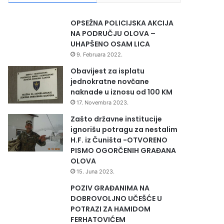
OPSEŽNA POLICIJSKA AKCIJA
NA PODRUČJU OLOVA –
UHAPŠENO OSAM LICA
9. Februara 2022.
Obavijest za isplatu
jednokratne novčane
naknade u iznosu od 100 KM
17. Novembra 2023.
Zašto državne institucije
ignorišu potragu za nestalim
H.F. iz Čuništa -OTVORENO
PISMO OGORČENIH GRAĐANA
OLOVA
15. Juna 2023.
POZIV GRAĐANIMA NA
DOBROVOLJNO UČEŠĆE U
POTRAZI ZA HAMIDOM
FERHATOVIĆEM