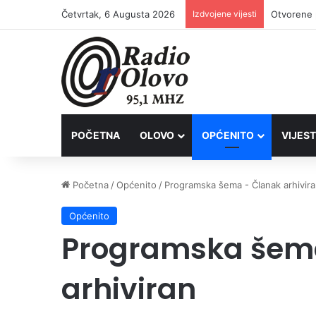
Četvrtak, 6 Augusta 2026
Izdvojene vijesti
Lovačkim 
POČETNA
OLOVO
OPĆENITO
VIJEST
Početna
/
Općenito
/
Programska šema - Članak arhivir
Općenito
Programska šem
arhiviran