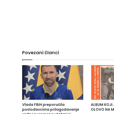
Povezani članci
Vlada FBiH preporučila
ALBUM KOJI 
poslodavcima prilagođavanje
OLOVO NA M