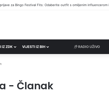
društvima podrška u iznosu od 138.000 KM
I IZ ZDK
VIJESTI IZ BIH
RADIO UŽIVO
an
a - Članak