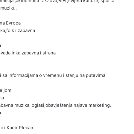
sija ;aktuelnosti iz Olova,BiH ,svijeta kulture, sporta
u muziku.
dna Evropa
a,folk i zabavna
a
vadalinka,zabavna i strana
ti sa informacijama o vremenu i stanju na putevima
jeljom
pa
abavna muzika, oglasi,obavještenja,najave,marketing.
a
 i Kadir Plećan.