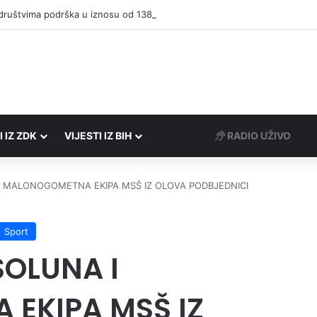
društvima podrška u iznosu od 138.000 KM
I IZ ZDK
VIJESTI IZ BIH
RADIO UŽIVO
I MALONOGOMETNA EKIPA MSŠ IZ OLOVA PODBJEDNICI
Sport
SOLUNA I
EKIPA MSŠ IZ