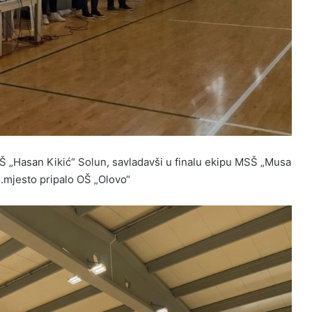
 „Hasan Kikić“ Solun, savladavši u finalu ekipu MSŠ „Musa
3.mjesto pripalo OŠ „Olovo“