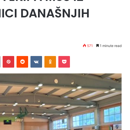
ICI DANAŠNJIH
571
1 minute read
Tumblr
Pinterest
Reddit
VKontakte
Odnoklassniki
Pocket