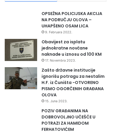
OPSEŽNA POLICIJSKA AKCIJA
NA PODRUČJU OLOVA –
UHAPŠENO OSAM LICA
9. Februara 2022.
Obavijest za isplatu
jednokratne novčane
naknade u iznosu od 100 KM
17. Novembra 2023.
Zašto državne institucije
ignorišu potragu za nestalim
H.F. iz Čuništa -OTVORENO
PISMO OGORČENIH GRAĐANA
OLOVA
15. Juna 2023.
POZIV GRAĐANIMA NA
DOBROVOLJNO UČEŠĆE U
POTRAZI ZA HAMIDOM
FERHATOVIĆEM