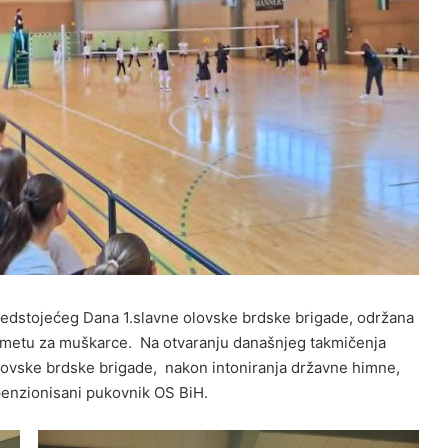
edstojećeg Dana 1.slavne olovske brdske brigade, održana
ometu za muškarce. Na otvaranju današnjeg takmičenja
olovske brdske brigade, nakon intoniranja državne himne,
 penzionisani pukovnik OS BiH.