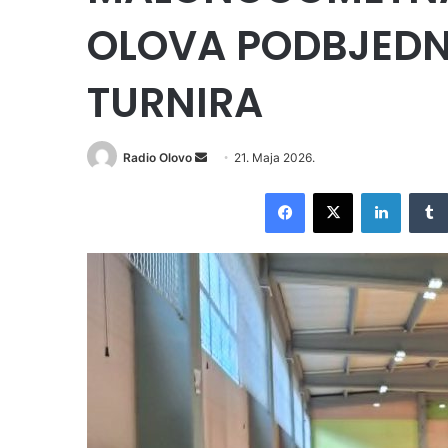
OLOVA PODBJEDN
TURNIRA
Radio Olovo
S
21. Maja 2026.
e
Facebook
X
LinkedIn
n
d
a
n
e
m
a
i
l