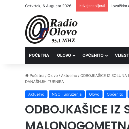
Četvrtak, 6 Augusta 2026
Izdvojene vijesti
Lovačkim 
POČETNA
OLOVO
OPĆENITO
VIJEST
Početna
/
Olovo
/
Aktuelno
/
ODBOJKAŠICE IZ SOLUNA 
DANAŠNJIH TURNIRA
Aktuelno
NGO i udruženja
Olovo
Općenito
ODBOJKAŠICE IZ 
MALONOGOMETNA 