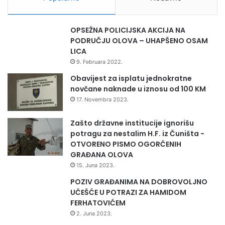
Ukoliko vi želite pomoći na bilo koji način ,adresa je selo
OPSEŽNA POLICIJSKA AKCIJA NA
Lišci koje udaljeno oko 8.km od Olova.
PODRUČJU OLOVA – UHAPŠENO OSAM
LICA
Kontakt broj telefona Mirsad Delimustafić 062 842 115 .
9. Februara 2022.
Obavijest za isplatu jednokratne
novčane naknade u iznosu od 100 KM
17. Novembra 2023.
Zašto državne institucije ignorišu
potragu za nestalim H.F. iz Čuništa -
OTVORENO PISMO OGORČENIH
GRAĐANA OLOVA
15. Juna 2023.
POZIV GRAĐANIMA NA DOBROVOLJNO
UČEŠĆE U POTRAZI ZA HAMIDOM
FERHATOVIĆEM
2. Juna 2023.