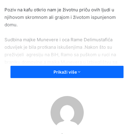
Poziv na kafu otkrio nam je životnu priču ovih ljudi u
njihovom skromnom ali grajom i životom ispunjenom
domu.
Sudbina majke Munevere i oca Rame Delimustafića
oduvijek je bila protkana iskušenjima .Nakon što su
preživjeli agresiju na BiH, Ramo sa puškom u ruci na
braniku domovine a majka Munevera u izbjeglištvu sa
djecom ,mir im donosi tragičan gubitak djeteta što je
Prikaži više
ostavilo dubok i neizbrisiv bol u njihovim srcima i
doživotne dijagnoze bolesti.
Dok se s tugom sjećaju tragičnog događaja njihovu tužnu
priču nadjačava plač i smijeh unučića. Život ih tjera da se
okrenu i bore dalje .
Sin Mirsad koji je rođem 1993.godine ,oženio se djevojkom