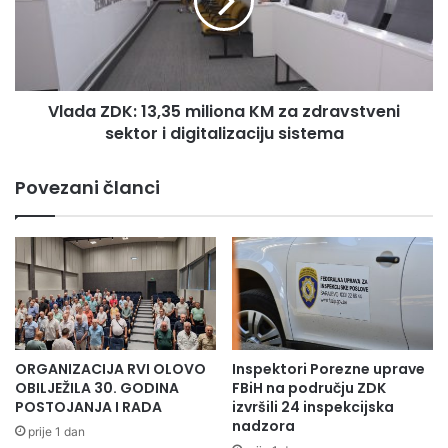
N
a
A
Z
I
D
M
K
A
:
L
Vlada ZDK: 13,35 miliona KM za zdravstveni
1
O
sektor i digitalizaciju sistema
3
N
,
O
3
Povezani članci
G
5
O
m
M
i
E
l
T
i
N
o
A
n
E
a
K
K
ORGANIZACIJA RVI OLOVO
Inspektori Porezne uprave
Ovaj vrijedni, mladi čovjek dok nam priča svoju životnu
I
M
OBILJEŽILA 30. GODINA
FBiH na području ZDK
priču ne traži ništa samo posao koji bi mu obezbijedio
P
z
POSTOJANJA I RADA
izvršili 24 inspekcijska
A
nadzora
primanja dovoljna za njegovu veliku porodicu.Ni do sada
a
prije 1 dan
M
z