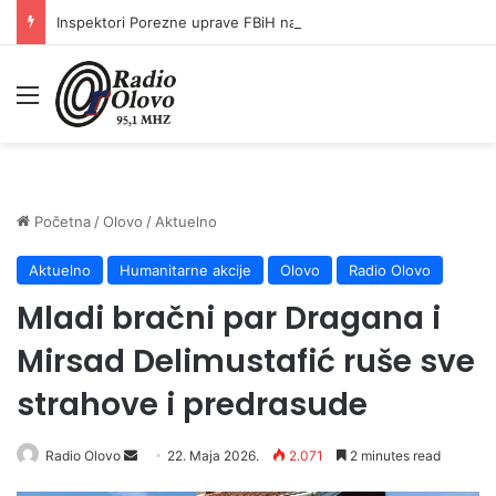
Inspektori Porezne uprave FBiH na području ZDK izvršili 24 inspekcijska nadzora
Meni
Početna
/
Olovo
/
Aktuelno
Aktuelno
Humanitarne akcije
Olovo
Radio Olovo
Mladi bračni par Dragana i
Mirsad Delimustafić ruše sve
strahove i predrasude
Radio Olovo
S
22. Maja 2026.
2.071
2 minutes read
e