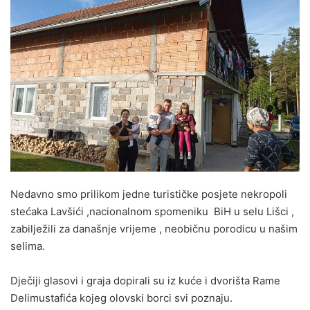
n
d
a
n
e
m
a
i
l
Nedavno smo prilikom jedne turističke posjete nekropoli
stećaka Lavšići ,nacionalnom spomeniku BiH u selu Lišci ,
zabilježili za današnje vrijeme , neobičnu porodicu u našim
selima.
Dječiji glasovi i graja dopirali su iz kuće i dvorišta Rame
Delimustafića kojeg olovski borci svi poznaju.