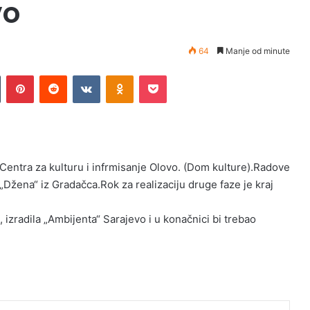
vo
64
Manje od minute
Tumblr
Pinterest
Reddit
VKontakte
Odnoklassniki
Pocket
Centra za kulturu i infrmisanje Olovo. (Dom kulture).Radove
„Džena“ iz Gradačca.Rok za realizaciju druge faze je kraj
 izradila „Ambijenta“ Sarajevo i u konačnici bi trebao