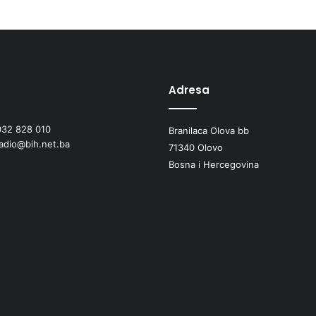
n
i
O
l
o
v
Adresa
o
d
032 828 010
Branilaca Olova bb
o
radio@bih.net.ba
d
71340 Olovo
i
Bosna i Hercegovina
j
e
l
i
1
1
.
0
0
0