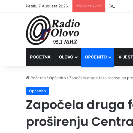
Petak, 7 Augusta 2026
Izdvojene vijesti
Četvrto ljet
POČETNA
OLOVO
OPĆENITO
VIJEST
Početna
/
Općenito
/
Započela druga faza radova na proš
Općenito
Započela druga 
proširenju Centra