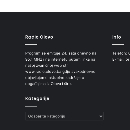
i
u
S
a
r
a
Radio Olovo
Info
j
e
Program se emituje 24. sata dnevno na
Telefon: 
v
95,1 MHz i na internetu putem linka na
E-mail: o
u
našoj zvaničnoj web str
www.radio.olovo.ba gdje svakodnevno
objavljujemo aktuelne sadržaje o
događajima iz Olova i šire.
Kategorije
Kategorije