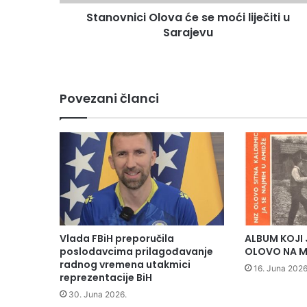
c
Stanovnici Olova će se moći liječiti u
i
Sarajevu
O
l
o
v
a
Povezani članci
ć
e
s
e
m
o
ć
i
l
i
Vlada FBiH preporučila
ALBUM KOJI 
j
poslodavcima prilagođavanje
OLOVO NA M
e
radnog vremena utakmici
16. Juna 2026
č
reprezentacije BiH
i
30. Juna 2026.
t