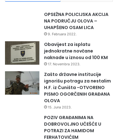
OPSEŽNA POLICIJSKA AKCIJA
NA PODRUČJU OLOVA –
UHAPŠENO OSAM LICA
9. Februara 2022.
Obavijest za isplatu
jednokratne novčane
naknade u iznosu od 100 KM
17. Novembra 2023.
Zašto državne institucije
ignorišu potragu za nestalim
H.F. iz Čuništa -OTVORENO
PISMO OGORČENIH GRAĐANA
OLOVA
15. Juna 2023.
POZIV GRAĐANIMA NA
DOBROVOLJNO UČEŠĆE U
POTRAZI ZA HAMIDOM
FERHATOVIĆEM