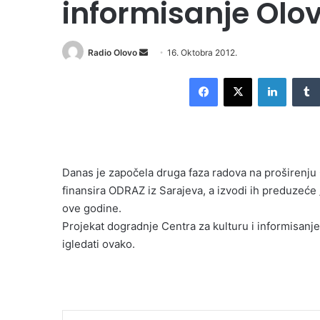
informisanje Olo
Radio Olovo
S
16. Oktobra 2012.
e
Facebook
X
LinkedIn
n
d
a
n
e
Danas je započela druga faza radova na proširenju 
m
finansira ODRAZ iz Sarajeva, a izvodi ih preduzeće 
a
i
ove godine.
l
Projekat dogradnje Centra za kulturu i informisanje,
igledati ovako.