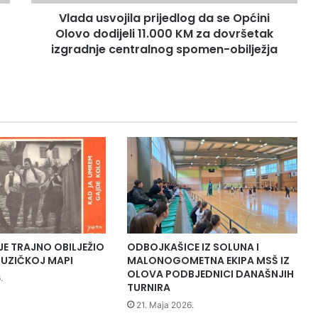
o
Vlada usvojila prijedlog da se Općini
j
Olovo dodijeli 11.000 KM za dovršetak
i
l
izgradnje centralnog spomen-obilježja
a
p
r
i
j
e
d
l
o
g
d
a
s
JE TRAJNO OBILJEŽIO
ODBOJKAŠICE IZ SOLUNA I
e
UZIČKOJ MAPI
MALONOGOMETNA EKIPA MSŠ IZ
O
OLOVA PODBJEDNICI DANAŠNJIH
.
p
TURNIRA
ć
21. Maja 2026.
i