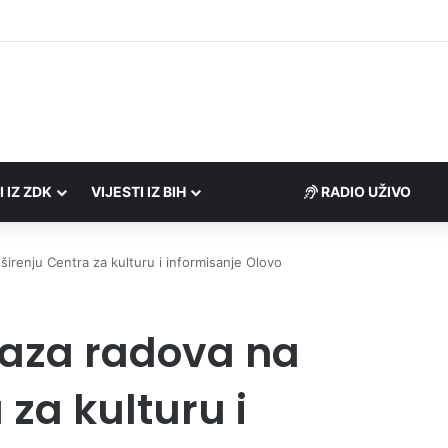
o zaredom Trg slobode postaje Naše mjesto – Bingo Ljetno kino Tuzla
I IZ ZDK
VIJESTI IZ BIH
RADIO UŽIVO
irenju Centra za kulturu i informisanje Olovo
faza radova na
 za kulturu i