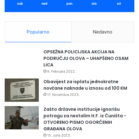
sub
ned
pon
uto
sri
Popularno
Nedavno
Osim toga, grupa od 4 najaktivnija učenika će na sastanku
OPSEŽNA POLICIJSKA AKCIJA NA
PODRUČJU OLOVA – UHAPŠENO OSAM
Vijeća roditelja izvršiti prezentaciju projekta i projektnih
LICA
aktivnosti simulacijom medijacije.
“
9. Februara 2022.
Obavijest za isplatu jednokratne
novčane naknade u iznosu od 100 KM
17. Novembra 2023.
Zašto državne institucije ignorišu
potragu za nestalim H.F. iz Čuništa -
OTVORENO PISMO OGORČENIH
GRAĐANA OLOVA
15. Juna 2023.