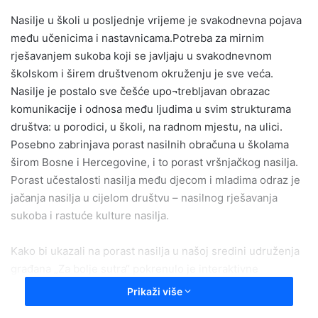
n
Nasilje u školi u posljednje vrijeme je svakodnevna pojava
d
među učenicima i nastavnicama.Potreba za mirnim
a
rješavanjem sukoba koji se javljaju u svakodnevnom
n
e
školskom i širem društvenom okruženju je sve veća.
m
Nasilje je postalo sve češće upo¬trebljavan obrazac
a
komunikacije i odnosa među ljudima u svim strukturama
i
društva: u porodici, u školi, na radnom mjestu, na ulici.
l
Posebno zabrinjava porast nasilnih obračuna u školama
širom Bosne i Hercegovine, i to porast vršnjačkog nasilja.
Porast učestalosti nasilja među djecom i mladima odraz je
jačanja nasilja u cijelom društvu – nasilnog rješavanja
sukoba i rastuće kulture nasilja.
Kako bi ukazali na porast nasilja u našoj sredini udruženja
građana „Za bolje sutra“ pokrenulo je interaktivne
radionice u okviru projekta pod nazivom „Vršnjačka
Prikaži više
medijacija“.