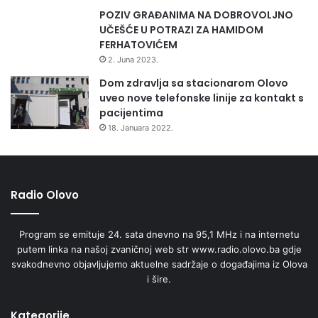
POZIV GRAĐANIMA NA DOBROVOLJNO
UČEŠĆE U POTRAZI ZA HAMIDOM
FERHATOVIĆEM
Pored djece učesnika u realizaciji projekta, kao korisnike
2. Juna 2023.
projekta u UG“Za bolje sutra“ smatraju i njihove roditelje,
Dom zdravlja sa stacionarom Olovo
staratelje i nastavnike kojima bi ovaj projekat trebao
uveo nove telefonske linije za kontakt s
pomoći i u rješavanju problema u budućnosti.
pacijentima
18. Januara 2022.
A.Milunić
Radio Olovo
Program se emituje 24. sata dnevno na 95,1 MHz i na internetu
putem linka na našoj zvaničnoj web str www.radio.olovo.ba gdje
svakodnevno objavljujemo aktuelne sadržaje o događajima iz Olova
i šire.
Kategorije