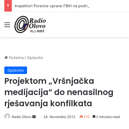
Inspektori Porezne uprave FBiH na području ZDK izvršili 24 inspekcijska nadzora
Meni
Početna
/
Općenito
Općenito
Projektom „Vršnjačka
medijacija“ do nenasilnog
rješavanja konfilkata
Radio Olovo
S
24. Novembra 2012.
115
2 minutes read
e