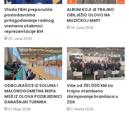
a
0
“
0
Vlada FBiH preporučila
ALBUM KOJI JE TRAJNO
i
K
poslodavcima
OBILJEŽIO OLOVO NA
z
M
prilagođavanje radnog
MUZIČKOJ MAPI
O
vremena utakmici
16. Juna 2026.
reprezentacije BiH
l
o
30. Juna 2026.
v
a
i
z
l
a
z
ODBOJKAŠICE IZ SOLUNA I
Više od 351.000 KM za
i
MALONOGOMETNA EKIPA
trajno stambeno
i
MSŠ IZ OLOVA PODBJEDNICI
zbrinjavanje branilaca u
z
DANAŠNJIH TURNIRA
ZDK
s
21. Maja 2026.
3. Marta 2026.
t
e
č
a