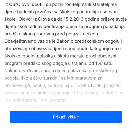
Iz OŠ“Olovo“ uputili su poziv roditeljima ili starateljima
a
djece budućih prvačića sa školskog područija osnovne
n
e
škole „Olovo“ iz Olova da do 15.2.2013 godine prijave svoje
m
dijete školi radi evidentiranja djece za program pohađanja
a
predškolskog programa pred polazak u školu.
i
Obavještavamo vas da je Zakon o predškolskom odgoju i
l
obrazovanju obavezao djecu spomenute kategorije da u
školskoj godini polaska u školu moraju proći obavezni
program predškolskog odgoja u trajanju od 150 sati.
Nakon utvrđivanja broja djece polaznika predškolskog
odgoja, škola će u suradnji sa Ministarstvom za
obrazovanje, nauku, kulturu i sport ZDK utvrditi program
realizacije predškolskog odgoja i obrazovanja i o tome će
roditelji/staratelji biti upoznati.
Školski obveznici koji treba da se prijave školi su djeca
koja će do 1.3.2013.godine navršiti 5 godina i 6 mjeseci
Prikaži više
života. Roditelj ili staratelj može zatražiti i ranije pohađanje
osnovne škole ako je dijete spremno i pripremljeno za