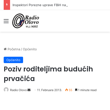
Inspektori Porezne uprave FBiH na području ZDK izvršili 24 inspekcijska nadzora
Meni
Početna
/
Općenito
Općenito
Poziv roditeljima budućih
prvačića
Radio Olovo
S
11. Februara 2013.
55
1 minute read
e
n
d