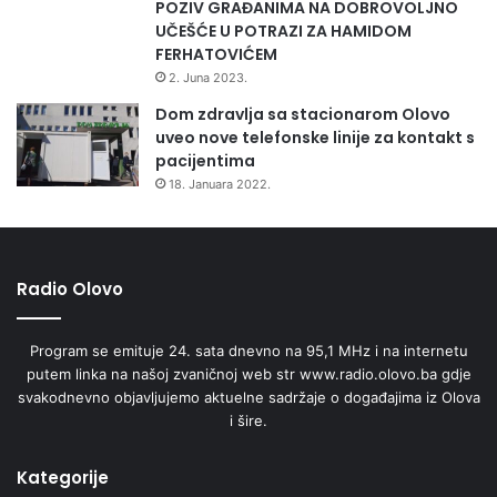
POZIV GRAĐANIMA NA DOBROVOLJNO
UČEŠĆE U POTRAZI ZA HAMIDOM
FERHATOVIĆEM
2. Juna 2023.
Dom zdravlja sa stacionarom Olovo
uveo nove telefonske linije za kontakt s
pacijentima
18. Januara 2022.
Radio Olovo
Program se emituje 24. sata dnevno na 95,1 MHz i na internetu
putem linka na našoj zvaničnoj web str www.radio.olovo.ba gdje
svakodnevno objavljujemo aktuelne sadržaje o događajima iz Olova
i šire.
Kategorije