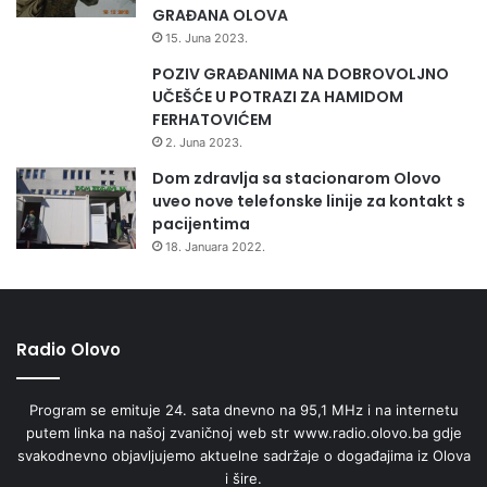
GRAĐANA OLOVA
15. Juna 2023.
POZIV GRAĐANIMA NA DOBROVOLJNO
UČEŠĆE U POTRAZI ZA HAMIDOM
FERHATOVIĆEM
2. Juna 2023.
Dom zdravlja sa stacionarom Olovo
uveo nove telefonske linije za kontakt s
pacijentima
18. Januara 2022.
Radio Olovo
Program se emituje 24. sata dnevno na 95,1 MHz i na internetu
putem linka na našoj zvaničnoj web str www.radio.olovo.ba gdje
svakodnevno objavljujemo aktuelne sadržaje o događajima iz Olova
i šire.