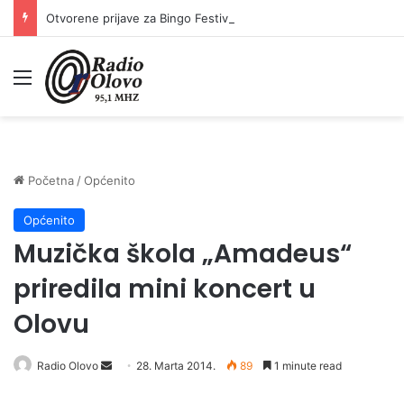
Otvorene prijave za Bingo Festival Fits: Odaberite outfit s omiljenim influencerom i zablistajte na Crvenom tepihu Sarajevo Film Festivala
Meni
Početna
/
Općenito
Općenito
Muzička škola „Amadeus“
priredila mini koncert u
Olovu
Radio Olovo
S
28. Marta 2014.
89
1 minute read
e