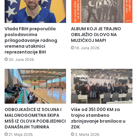
o
a
v
h
i
a
ć
n
"
u
Vlada FBiH preporučila
ALBUM KOJI JE TRAJNO
o
u
poslodavcima
OBILJEŽIO OLOVO NA
d
O
prilagođavanje radnog
MUZIČKOJ MAPI
r
vremena utakmici
l
16. Juna 2026.
reprezentacije BiH
ž
o
a
v
30. Juna 2026.
l
u
e
r
e
d
o
v
ODBOJKAŠICE IZ SOLUNA I
Više od 351.000 KM za
n
MALONOGOMETNA EKIPA
trajno stambeno
u
MSŠ IZ OLOVA PODBJEDNICI
zbrinjavanje branilaca u
S
DANAŠNJIH TURNIRA
ZDK
k
21. Maja 2026.
3. Marta 2026.
u