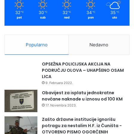
n
m
a
32
30
32
34
35
℃
℃
℃
℃
℃
i
pet
sub
ned
pon
uto
z
l
o
ž
Popularno
Nedavno
b
i
u
OPSEŽNA POLICIJSKA AKCIJA NA
Š
PODRUČJU OLOVA – UHAPŠENO OSAM
v
LICA
e
9. Februara 2022.
d
s
Obavijest za isplatu jednokratne
k
novčane naknade u iznosu od 100 KM
o
17. Novembra 2023.
j
Zašto državne institucije ignorišu
potragu za nestalim H.F. iz Čuništa -
OTVORENO PISMO OGORČENIH