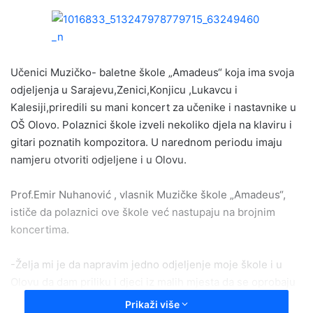
n
d
a
n
e
Učenici Muzičko- baletne škole „Amadeus“ koja ima svoja
m
odjeljenja u Sarajevu,Zenici,Konjicu ,Lukavcu i
a
Kalesiji,priredili su mani koncert za učenike i nastavnike u
i
OŠ Olovo. Polaznici škole izveli nekoliko djela na klaviru i
l
gitari poznatih kompozitora. U narednom periodu imaju
namjeru otvoriti odjeljene i u Olovu.
Prof.Emir Nuhanović , vlasnik Muzičke škole „Amadeus“,
ističe da polaznici ove škole već nastupaju na brojnim
koncertima.
-Želja mi je da napravim jedno odjeljenje moje škole i u
Olovu da dam priliku i djeci iz malih mjesta da se oprobaju
u muzici.Nikad ne znamo gdje se krije talenat bitno je djeci
Prikaži više