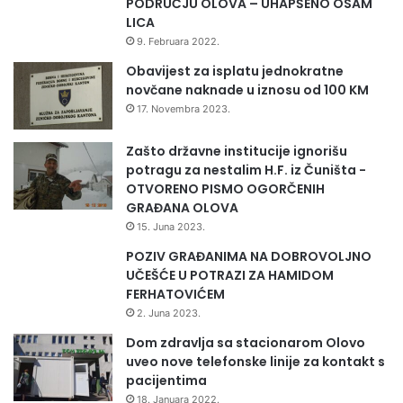
PODRUČJU OLOVA – UHAPŠENO OSAM
n
LICA
o
9. Februara 2022.
t
a
Obavijest za isplatu jednokratne
k
novčane naknade u iznosu od 100 KM
m
17. Novembra 2023.
i
č
Zašto državne institucije ignorišu
e
potragu za nestalim H.F. iz Čuništa -
n
OTVORENO PISMO OGORČENIH
j
GRAĐANA OLOVA
e
15. Juna 2023.
POZIV GRAĐANIMA NA DOBROVOLJNO
UČEŠĆE U POTRAZI ZA HAMIDOM
FERHATOVIĆEM
2. Juna 2023.
Dom zdravlja sa stacionarom Olovo
uveo nove telefonske linije za kontakt s
pacijentima
18. Januara 2022.