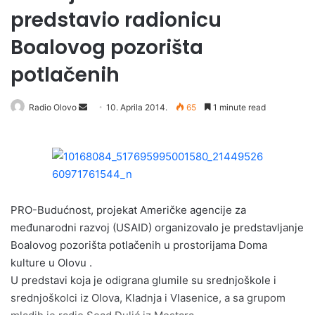
predstavio radionicu
Boalovog pozorišta
potlačenih
Radio Olovo
S
10. Aprila 2014.
65
1 minute read
e
n
d
a
n
e
PRO-Budućnost, projekat Američke agencije za
m
međunarodni razvoj (USAID) organizovalo je predstavljanje
a
Boalovog pozorišta potlačenih u prostorijama Doma
i
kulture u Olovu .
l
U predstavi koja je odigrana glumile su srednjoškole i
srednjoškolci iz Olova, Kladnja i Vlasenice, a sa grupom