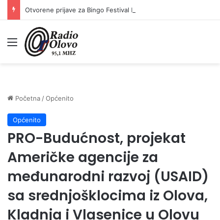
Otvorene prijave za Bingo Festival Fits: Odaberite outfit s omiljenim influencerom i zablistajte na Crvenom tepihu Sarajevo Film Festivala
Meni
Početna
/
Općenito
Općenito
PRO-Budućnost, projekat
Američke agencije za
međunarodni razvoj (USAID)
sa srednjošklocima iz Olova,
Kladnja i Vlasenice u Olovu