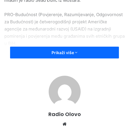
mladih je radio Sead Đulić iz Mostara.
PRO-Budućnost (Povjerenje, Razumijevanje, Odgovornost
za Budućnost) je četverogodišnji projekt Američke
agencije za međunarodni razvoj (USAID) na izgradnji
pomirenja i povjerenja među građanima svih etničkih grupa
u BiH.
Prikaži više
Ova aktivnost se temelji na pretpostavci da izgradnja
trajnog mira počinje otvaranjem iskrenog dijaloga te
razumijevanjem druge strane. Projekat provodi Catholic
Relief Services (CRS) u partnerstvu s Fondacijom Mozaik,
Caritasom Biskupske konferencije Bosne i Hercegovine,
Forumom građana Tuzle i Helsinškim parlamentom
građana Banja Luka.
Radio Olovo
Projekat se provodi u 32 općine/opštine širom BiH i
uključuje aktivnosti sa mladima kroz grant sredstva za
We