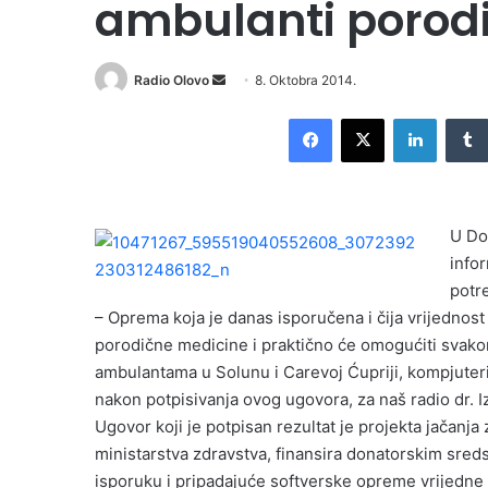
ambulanti porod
Radio Olovo
S
8. Oktobra 2014.
e
Facebook
X
LinkedIn
n
d
a
n
U Do
e
info
m
potr
a
i
– Oprema koja je danas isporučena i čija vrijednos
l
porodične medicine i praktično će omogućiti svakom
ambulantama u Solunu i Carevoj Ćupriji, kompjuteri
nakon potpisivanja ovog ugovora, za naš radio dr. 
Ugovor koji je potpisan rezultat je projekta jačanj
ministarstva zdravstva, finansira donatorskim sre
isporuku i pripadajuće softverske opreme vrijedne