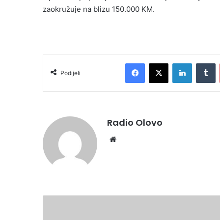
zaokružuje na blizu 150.000 KM.
Facebook
X
LinkedIn
Tumblr
Podijeli
Radio Olovo
We
bsi
te
N
o