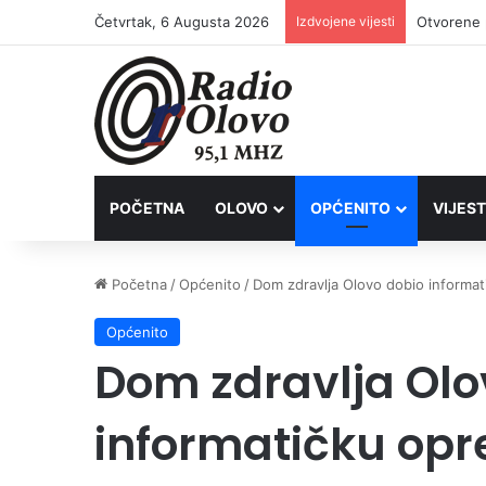
Četvrtak, 6 Augusta 2026
Izdvojene vijesti
POČETNA
OLOVO
OPĆENITO
VIJEST
Početna
/
Općenito
/
Dom zdravlja Olovo dobio informa
Općenito
Dom zdravlja Olo
informatičku op