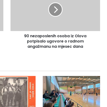
n
e
z
a
p
o
s
90 nezaposlenih osoba iz Olova
l
potpisalo ugovore o radnom
e
n
angažmanu na mjesec dana
i
h
o
s
o
b
a
i
z
O
l
o