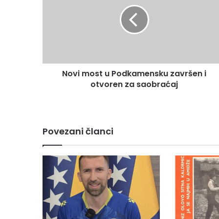
v
i
m
o
s
t
u
Novi most u Podkamensku završen i
P
otvoren za saobraćaj
o
d
k
a
m
Povezani članci
e
n
s
k
u
z
a
v
r