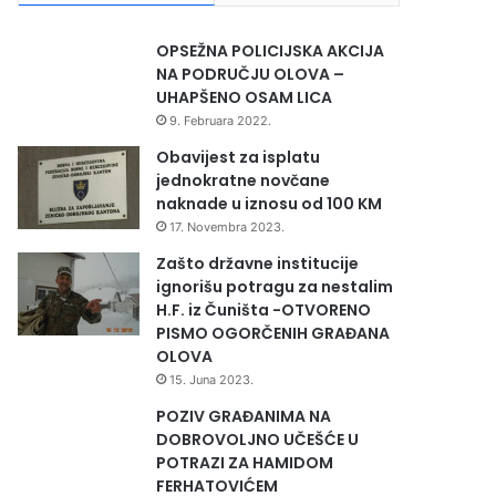
OPSEŽNA POLICIJSKA AKCIJA
NA PODRUČJU OLOVA –
UHAPŠENO OSAM LICA
9. Februara 2022.
Obavijest za isplatu
jednokratne novčane
naknade u iznosu od 100 KM
17. Novembra 2023.
Zašto državne institucije
ignorišu potragu za nestalim
H.F. iz Čuništa -OTVORENO
PISMO OGORČENIH GRAĐANA
OLOVA
15. Juna 2023.
POZIV GRAĐANIMA NA
DOBROVOLJNO UČEŠĆE U
POTRAZI ZA HAMIDOM
FERHATOVIĆEM