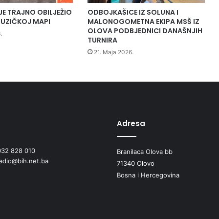
v
JE TRAJNO OBILJEŽIO
ODBOJKAŠICE IZ SOLUNA I
a
UZIČKOJ MAPI
MALONOGOMETNA EKIPA MSŠ IZ
p
OLOVA PODBJEDNICI DANAŠNJIH
.
o
TURNIRA
t
21. Maja 2026.
p
i
s
a
l
o
u
Adresa
g
o
032 828 010
Branilaca Olova bb
v
radio@bih.net.ba
o
71340 Olovo
r
Bosna i Hercegovina
e
o
r
a