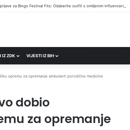
I IZ ZDK
VIJESTI IZ BIH
RADIO UŽIVO
tičku opremu za opremanje ambulanti porodične medicine
vo dobio
remu za opremanje