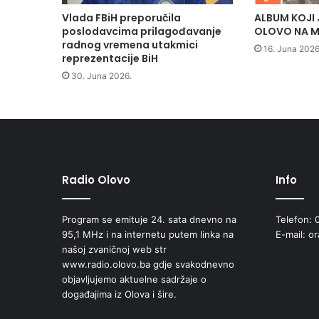
š
Vlada FBiH preporučila
ALBUM KOJI 
e
poslodavcima prilagođavanje
OLOVO NA M
n
radnog vremena utakmici
16. Juna 2026
i
reprezentacije BiH
o
30. Juna 2026.
t
v
o
r
e
n
z
Radio Olovo
Info
a
s
Program se emituje 24. sata dnevno na
Telefon: 
a
95,1 MHz i na internetu putem linka na
E-mail: o
o
našoj zvaničnoj web str
b
www.radio.olovo.ba gdje svakodnevno
r
objavljujemo aktuelne sadržaje o
a
događajima iz Olova i šire.
ć
a