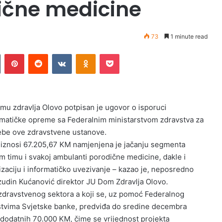
ične medicine
73
1 minute read
Tumblr
Pinterest
Reddit
VKontakte
Odnoklassniki
Pocket
mu zdravlja Olovo potpisan je ugovor o isporuci
rmatičke opreme sa Federalnim ministarstvom zdravstva za
ebe ove zdravstvene ustanove.
t iznosi 67.205,67 KM namjenjena je jačanju segmenta
 timu i svakoj ambulanti porodične medicine, dakle i
zaciju i informatičko uvezivanje – kazao je, neposredno
Izudin Kućanović direktor JU Dom Zdravlja Olovo.
a zdravstvenog sektora a koji se, uz pomoć Federalnog
dstvima Svjetske banke, predviđa do sredine decembra
 dodatnih 70.000 KM, čime se vrijednost projekta