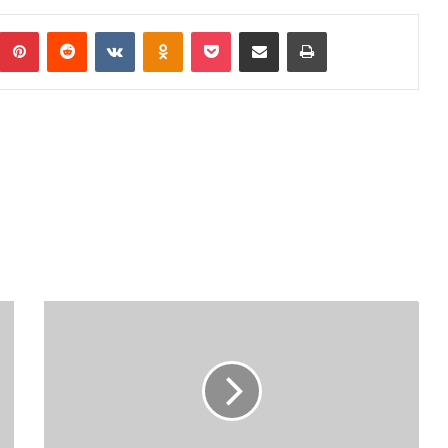
Pinterest
Reddit
VKontakte
Odnoklassniki
Pocket
Podijeli putem Emaila
Print
E
k
i
p
a
A
t