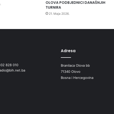
r
OLOVA PODBJEDNICI DANAŠNJIH
.
i
TURNIRA
p
21. Maja 2026.
r
e
m
a
m
a
u
Adresa
M
a
032 828 010
k
Branilaca Olova bb
radio@bih.net.ba
a
71340 Olovo
r
Bosna i Hercegovina
s
k
o
j
,
n
a