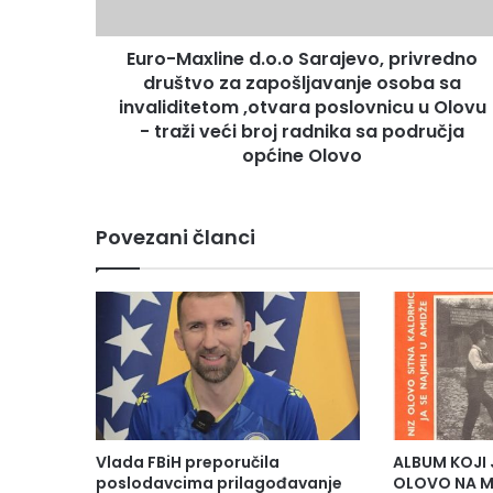
x
l
Euro-Maxline d.o.o Sarajevo, privredno
i
društvo za zapošljavanje osoba sa
n
e
invaliditetom ,otvara poslovnicu u Olovu
d
- traži veći broj radnika sa područja
.
općine Olovo
o
.
o
Povezani članci
S
a
r
a
j
e
v
o
,
p
Vlada FBiH preporučila
ALBUM KOJI 
r
poslodavcima prilagođavanje
OLOVO NA M