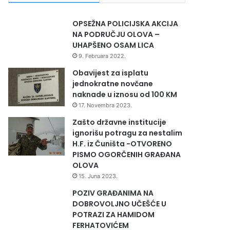
OPSEŽNA POLICIJSKA AKCIJA
NA PODRUČJU OLOVA –
UHAPŠENO OSAM LICA
9. Februara 2022.
Obavijest za isplatu
jednokratne novčane
naknade u iznosu od 100 KM
17. Novembra 2023.
Zašto državne institucije
ignorišu potragu za nestalim
H.F. iz Čuništa -OTVORENO
PISMO OGORČENIH GRAĐANA
OLOVA
15. Juna 2023.
POZIV GRAĐANIMA NA
DOBROVOLJNO UČEŠĆE U
POTRAZI ZA HAMIDOM
FERHATOVIĆEM