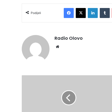
Facebook
X
LinkedIn
Tumblr
Podijeli
Radio Olovo
We
bsi
te
E
u
r
o
-
M
a