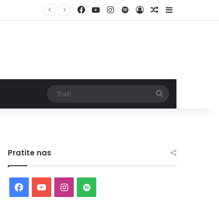
Facebook
YouTube
Instagram
Spotify
Log In
Random Article
Sidebar
Traži
Pratite nas
F
Y
I
S
a
o
n
p