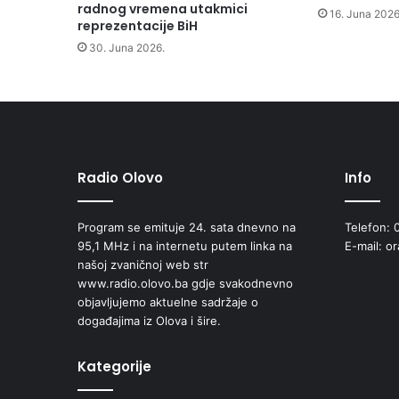
i
radnog vremena utakmici
16. Juna 2026
v
reprezentacije BiH
r
30. Juna 2026.
e
d
n
o
d
r
u
Radio Olovo
Info
š
t
Program se emituje 24. sata dnevno na
Telefon: 
v
95,1 MHz i na internetu putem linka na
E-mail: o
o
našoj zvaničnoj web str
z
www.radio.olovo.ba gdje svakodnevno
a
objavljujemo aktuelne sadržaje o
z
događajima iz Olova i šire.
a
p
o
Kategorije
š
l