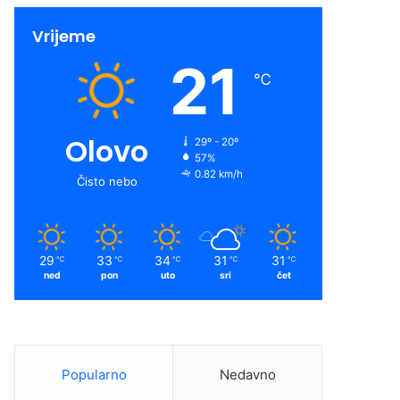
c
u
s
o
Vrijeme
e
T
t
t
21
℃
b
u
a
i
o
b
g
f
Olovo
29º - 20º
o
e
r
y
57%
0.82 km/h
Čisto nebo
k
a
m
29
33
34
31
31
℃
℃
℃
℃
℃
ned
pon
uto
sri
čet
Popularno
Nedavno