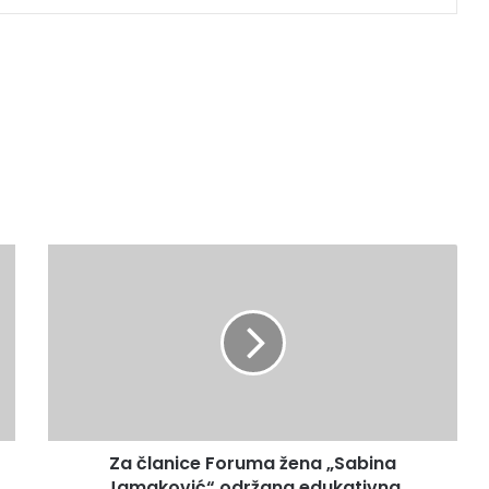
Z
a
č
l
a
n
i
c
e
Za članice Foruma žena „Sabina
F
Jamaković“ održana edukativna
o