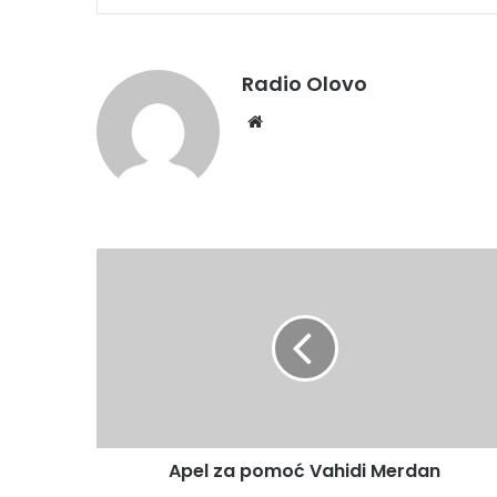
Radio Olovo
We
bsi
te
A
p
e
l
z
a
p
o
m
Apel za pomoć Vahidi Merdan
o
ć