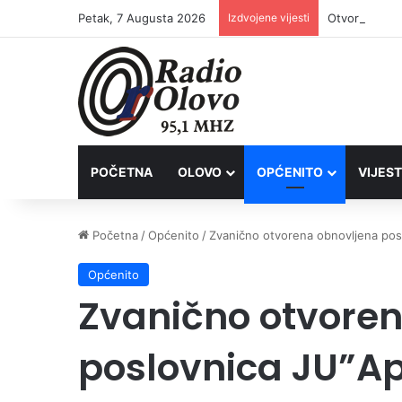
Petak, 7 Augusta 2026
Izdvojene vijesti
POČETNA
OLOVO
OPĆENITO
VIJEST
Početna
/
Općenito
/
Zvanično otvorena obnovljena pos
Općenito
Zvanično otvore
poslovnica JU”Ap