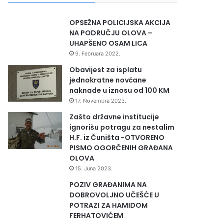
OPSEŽNA POLICIJSKA AKCIJA
NA PODRUČJU OLOVA –
UHAPŠENO OSAM LICA
9. Februara 2022.
Obavijest za isplatu
jednokratne novčane
naknade u iznosu od 100 KM
17. Novembra 2023.
Zašto državne institucije
ignorišu potragu za nestalim
H.F. iz Čuništa -OTVORENO
PISMO OGORČENIH GRAĐANA
OLOVA
15. Juna 2023.
POZIV GRAĐANIMA NA
DOBROVOLJNO UČEŠĆE U
POTRAZI ZA HAMIDOM
FERHATOVIĆEM