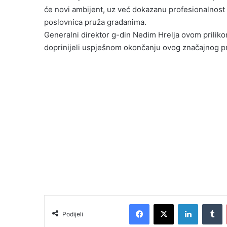
će novi ambijent, uz već dokazanu profesionalnost 
poslovnica pruža građanima.
Generalni direktor g-din Nedim Hrelja ovom priliko
doprinijeli uspješnom okončanju ovog značajnog pr
Facebook
X
LinkedIn
Tumblr
Podijeli