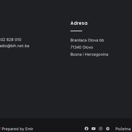
v
i
ć
“
Adresa
o
d
032 828 010
Branilaca Olova bb
r
radio@bih.net.ba
ž
71340 Olovo
a
Bosna i Hercegovina
n
a
e
d
u
k
a
t
i
v
n
a
Prepared by Emir
Facebook
YouTube
Instagram
Spotify
Početna