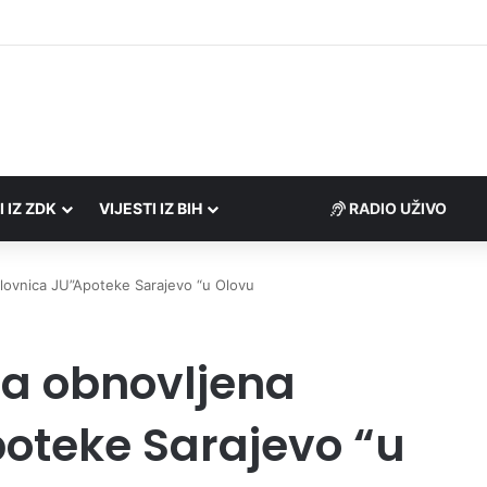
I IZ ZDK
VIJESTI IZ BIH
RADIO UŽIVO
lovnica JU”Apoteke Sarajevo “u Olovu
na obnovljena
oteke Sarajevo “u