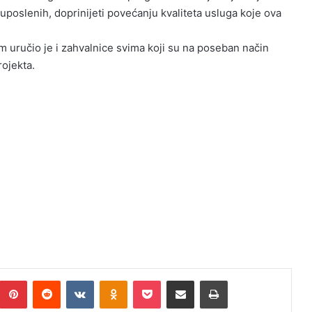
uposlenih, doprinijeti povećanju kvaliteta usluga koje ova
m uručio je i zahvalnice svima koji su na poseban način
ojekta.
Pinterest
Reddit
VKontakte
Odnoklassniki
Pocket
Podijeli putem Emaila
Print