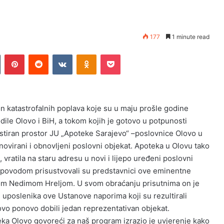
177
1 minute read
Tumblr
Pinterest
Reddit
VKontakte
Odnoklassniki
Pocket
n katastrofalnih poplava koje su u maju prošle godine
dile Olovo i BiH, a tokom kojih je gotovo u potpunosti
stiran prostor JU „Apoteke Sarajevo“ –poslovnice Olovo u
enovirani i obnovljeni poslovni objekat. Apoteka u Olovu tako
ratila na staru adresu u novi i lijepo uređeni poslovni
m povodom prisustvovali su predstavnici ove eminentne
rom Nedimom Hreljom. U svom obraćanju prisutnima on je
h uposlenika ove Ustanove naporima koji su rezultirali
vo ponovo dobili jedan reprezentativan objekat.
eka Olovo govoreći za naš program izrazio je uvjerenje kako