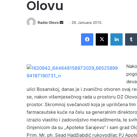
Olovu
Radio Olovo
S
29. Januara 2015.
e
Facebook
X
LinkedIn
n
d
a
n
Nako
e
pogo
m
deva
a
i
ulici Bosanskoj, danas je i zvanično otvoren ovaj r
l
se, nakon višemjesečnog rada u prostoru DZ Olovo, v
prostor. Skromnoj svečanosti koja je upriličena ti
farmaceutske kuće na čelu sa generalnim direkto
izrazio vlastito i zadovoljstvo menadžmenta, te svi
činjenicom da su „Apoteke Sarajevo“ i sam grad Olo
Prim. Mr. ph. Sead Hadžiabdić rukovodilac PJ Apot