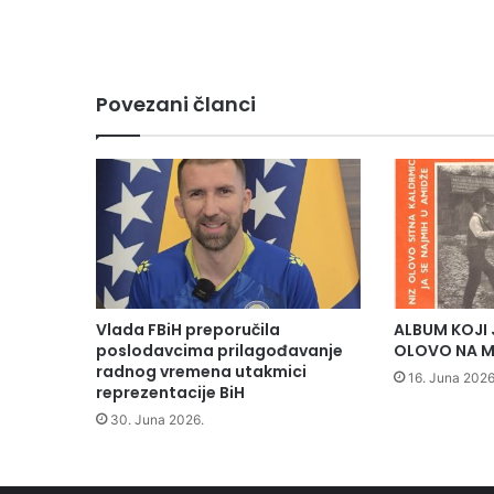
V
a
h
i
Povezani članci
d
i
M
e
r
d
a
n
Vlada FBiH preporučila
ALBUM KOJI 
poslodavcima prilagođavanje
OLOVO NA M
radnog vremena utakmici
16. Juna 2026
reprezentacije BiH
30. Juna 2026.