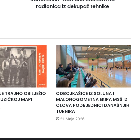
r
radionica iz dekupaž tehnike
u
m
a
ž
e
n
a
„
S
a
b
i
n
JE TRAJNO OBILJEŽIO
ODBOJKAŠICE IZ SOLUNA I
a
UZIČKOJ MAPI
MALONOGOMETNA EKIPA MSŠ IZ
J
OLOVA PODBJEDNICI DANAŠNJIH
.
a
TURNIRA
m
21. Maja 2026.
a
k
o