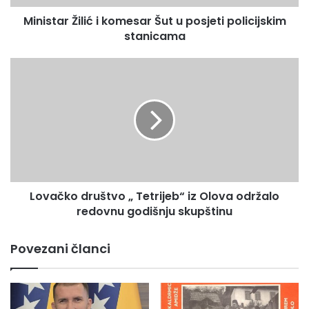
Ž
Ministar Žilić i komesar Šut u posjeti policijskim
i
stanicama
l
i
ć
L
i
o
k
v
o
a
m
č
e
k
s
o
a
d
r
r
Š
Lovačko društvo „ Tetrijeb“ iz Olova održalo
u
u
redovnu godišnju skupštinu
š
t
t
u
v
Povezani članci
p
o
o
„
s
T
j
e