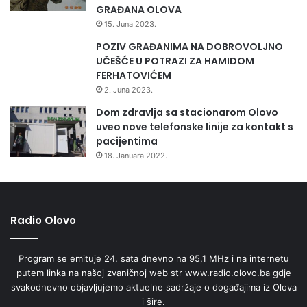
GRAĐANA OLOVA
15. Juna 2023.
POZIV GRAĐANIMA NA DOBROVOLJNO
UČEŠĆE U POTRAZI ZA HAMIDOM
FERHATOVIĆEM
2. Juna 2023.
Dom zdravlja sa stacionarom Olovo
uveo nove telefonske linije za kontakt s
pacijentima
18. Januara 2022.
Radio Olovo
Program se emituje 24. sata dnevno na 95,1 MHz i na internetu
putem linka na našoj zvaničnoj web str www.radio.olovo.ba gdje
svakodnevno objavljujemo aktuelne sadržaje o događajima iz Olova
i šire.