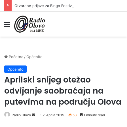
Otvorene prijave za Bingo Festival Fits: Odaberite outfit s omiljenim influencerom i zablistajte na Crvenom tepihu Sarajevo Film Festivala
Meni
Početna
/
Općenito
Općenito
Aprilski snijeg otežao
odvijanje saobraćaja na
putevima na području Olova
Radio Olovo
S
7. Aprila 2015.
53
1 minute read
e