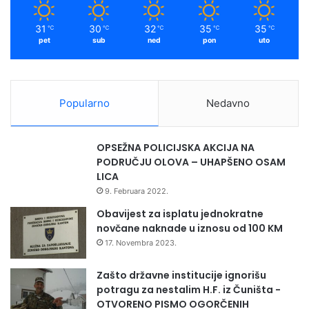
n
m
u
31
30
32
35
35
℃
℃
℃
℃
℃
pet
sub
ned
pon
uto
Popularno
Nedavno
OPSEŽNA POLICIJSKA AKCIJA NA
PODRUČJU OLOVA – UHAPŠENO OSAM
LICA
9. Februara 2022.
Obavijest za isplatu jednokratne
novčane naknade u iznosu od 100 KM
17. Novembra 2023.
Zašto državne institucije ignorišu
potragu za nestalim H.F. iz Čuništa -
OTVORENO PISMO OGORČENIH