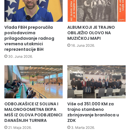
e
t
t
r
i
i
p
j
o
e
Vlada FBiH preporučila
ALBUM KOJI JE TRAJNO
l
b
poslodavcima
OBILJEŽIO OLOVO NA
i
“
prilagođavanje radnog
MUZIČKOJ MAPI
c
vremena utakmici
i
16. Juna 2026.
reprezentacije BiH
i
z
j
O
30. Juna 2026.
s
l
k
o
i
v
m
a
s
o
t
d
a
r
ODBOJKAŠICE IZ SOLUNA I
Više od 351.000 KM za
n
ž
MALONOGOMETNA EKIPA
trajno stambeno
i
a
MSŠ IZ OLOVA PODBJEDNICI
zbrinjavanje branilaca u
c
l
DANAŠNJIH TURNIRA
ZDK
a
o
21. Maja 2026.
3. Marta 2026.
m
r