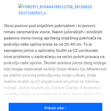
n
d
a
n
e
Olovo ponovo pod sniježnim pokrivačem i to ponovo
m
nimalo zanemarljive visine. Nakon jučerašnjih i sinošnjih
a
padavina visina novog-aprilskog sniježnog pokrivača na
i
području naše općine kreće se od 20-40 cm. To je
l
saznajemo jutros u općinskoj Službi za CZ uzrokovalo
nove probleme u saobraćanju na većini putnih pravaca na
području naše općine. Školski autobus jutros zbog snijega
nije mogao saobraćati na liniji Solun-Bukov Do-Milankovići
pa učenici sa ovog područja nisu mogli u školu. Dvije
mašine službe za CZ angažovane od jutros na čišćenju
snijega. Jedna na području Careve Ćuprije, Kamenska i
Jelašaka, druga na pomenutom pravcu Solun-Bukov Do-
Milankovići i Martinovići-Ligatići. Nakon toga kazao nam je
Avdo Degirmendžić šef općinske Službe za CZ bit će
Prikaži više