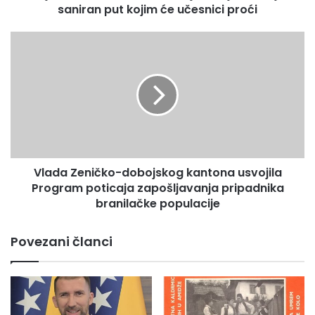
saniran put kojim će učesnici proći
M
a
r
V
š
l
m
a
i
d
r
a
a
Z
2
e
0
n
1
i
5
Vlada Zeničko-dobojskog kantona usvojila
č
“
Program poticaja zapošljavanja pripadnika
k
j
o
branilačke populacije
o
-
š
d
Povezani članci
t
o
r
b
a
o
j
j
u
s