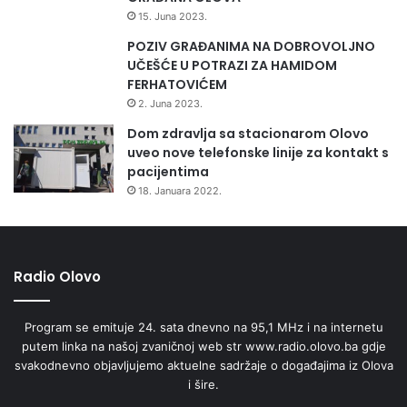
k
15. Juna 2023.
e
p
POZIV GRAĐANIMA NA DOBROVOLJNO
o
UČEŠĆE U POTRAZI ZA HAMIDOM
p
FERHATOVIĆEM
u
2. Juna 2023.
l
Dom zdravlja sa stacionarom Olovo
a
uveo nove telefonske linije za kontakt s
c
pacijentima
i
18. Januara 2022.
j
e
Radio Olovo
Program se emituje 24. sata dnevno na 95,1 MHz i na internetu
putem linka na našoj zvaničnoj web str www.radio.olovo.ba gdje
svakodnevno objavljujemo aktuelne sadržaje o događajima iz Olova
i šire.