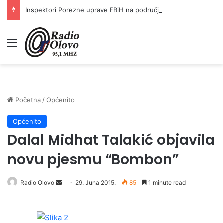
Inspektori Porezne uprave FBiH na području ZDK izvršili 24 inspekcijska nadzora
Meni
Početna
/
Općenito
Općenito
Dalal Midhat Talakić objavila
novu pjesmu “Bombon”
Radio Olovo
S
29. Juna 2015.
85
1 minute read
e
n
d