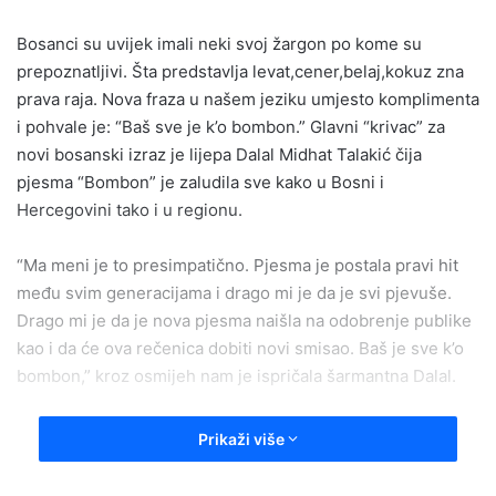
a
Bosanci su uvijek imali neki svoj žargon po kome su
n
e
prepoznatljivi. Šta predstavlja levat,cener,belaj,kokuz zna
m
prava raja. Nova fraza u našem jeziku umjesto komplimenta
a
i pohvale je: “Baš sve je k’o bombon.” Glavni “krivac” za
i
novi bosanski izraz je lijepa Dalal Midhat Talakić čija
l
pjesma “Bombon” je zaludila sve kako u Bosni i
Hercegovini tako i u regionu.
“Ma meni je to presimpatično. Pjesma je postala pravi hit
među svim generacijama i drago mi je da je svi pjevuše.
Drago mi je da je nova pjesma naišla na odobrenje publike
kao i da će ova rečenica dobiti novi smisao. Baš je sve k’o
bombon,” kroz osmijeh nam je ispričala šarmantna Dalal.
Prikaži više