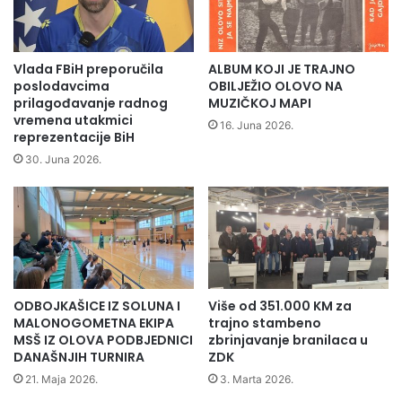
,
k
,
o
a
g
l
k
Vlada FBiH preporučila
ALBUM KOJI JE TRAJNO
i
a
poslodavcima
OBILJEŽIO OLOVO NA
n
n
prilagođavanje radnog
MUZIČKOJ MAPI
i
t
vremena utakmici
16. Juna 2026.
j
reprezentacije BiH
o
e
n
30. Juna 2026.
s
a
a
u
n
s
i
v
r
o
a
j
n
i
ODBOJKAŠICE IZ SOLUNA I
Više od 351.000 KM za
p
l
MALONOGOMETNA EKIPA
trajno stambeno
u
a
MSŠ IZ OLOVA PODBJEDNICI
zbrinjavanje branilaca u
t
P
DANAŠNJIH TURNIRA
ZDK
k
r
21. Maja 2026.
3. Marta 2026.
o
o
j
g