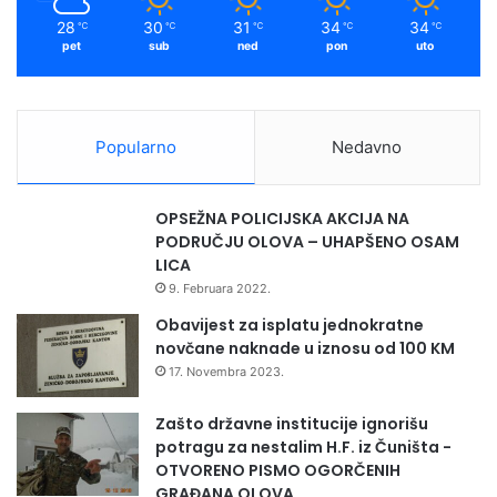
m
n
28
30
31
34
34
℃
℃
℃
℃
℃
j
pet
sub
ned
pon
uto
a
p
r
i
Popularno
Nedavno
p
a
d
OPSEŽNA POLICIJSKA AKCIJA NA
n
PODRUČJU OLOVA – UHAPŠENO OSAM
i
LICA
k
9. Februara 2022.
a
b
Obavijest za isplatu jednokratne
r
novčane naknade u iznosu od 100 KM
a
17. Novembra 2023.
n
i
Zašto državne institucije ignorišu
l
potragu za nestalim H.F. iz Čuništa -
a
OTVORENO PISMO OGORČENIH
č
GRAĐANA OLOVA