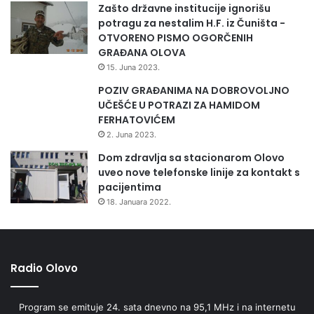
i
Zašto državne institucije ignorišu
a
potragu za nestalim H.F. iz Čuništa -
OTVORENO PISMO OGORČENIH
GRAĐANA OLOVA
15. Juna 2023.
POZIV GRAĐANIMA NA DOBROVOLJNO
UČEŠĆE U POTRAZI ZA HAMIDOM
FERHATOVIĆEM
2. Juna 2023.
Dom zdravlja sa stacionarom Olovo
uveo nove telefonske linije za kontakt s
pacijentima
18. Januara 2022.
Radio Olovo
Program se emituje 24. sata dnevno na 95,1 MHz i na internetu