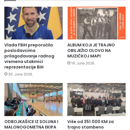
o
o
m
r
o
a
c
v
i
i
j
l
a
a
k
Vlada FBiH preporučila
ALBUM KOJI JE TRAJNO
d
n
poslodavcima
OBILJEŽIO OLOVO NA
e
j
prilagođavanje radnog
MUZIČKOJ MAPI
l
i
vremena utakmici
16. Juna 2026.
e
reprezentacije BiH
g
g
e
30. Juna 2026.
a
p
c
j
i
e
j
s
a
a
Š
m
v
a
ODBOJKAŠICE IZ SOLUNA I
Više od 351.000 KM za
i
"
MALONOGOMETNA EKIPA
trajno stambeno
c
R