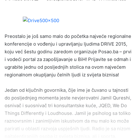
e
n
d
a
Preostalo je još samo malo do početka najveće regionalne
n
e
konferencije o vođenju i upravljanju ljudima DRIVE 2015,
m
koju već šestu godinu zaredom organizuje Posao.ba – prvi
a
i vodeći portal za zapošljavanje u BiH! Prijavite se odmah i
i
ugrabite jednu od posljednjih stolica na ovom najvećem
l
regionalnom okupljanju čelnih ljudi iz svijeta biznisa!
Jedan od ključnih govornika, čije ime je čuvano u tajnosti
do posljednjeg momenta jeste nevjerovatni Jamil Qureshi,
osnivač i suosnivač tri konsultantske kuće, JQED, We Do
Things Differently i Loudhouse. Jamil je psiholog sa toliko
raznovrsnim i zanimljivim iskustvom da mu malo ko može
parirati u oblasti razvoja uspješnih ljudi. Radio je sa nizom
najtalentiranijih osoba iz svijeta biznisa, ali i sporta.