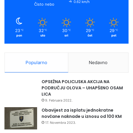
o
e
r
y
a
0.62 km/h
v
Čisto nebo
i
k
a
n
a
m
r
23
32
30
29
29
℃
℃
℃
℃
℃
a
pon
uto
sri
čet
pet
S
a
b
a
Popularno
Nedavno
h
a
A
OPSEŽNA POLICIJSKA AKCIJA NA
l
PODRUČJU OLOVA – UHAPŠENO OSAM
-
LICA
Z
9. Februara 2022.
u
b
Obavijest za isplatu jednokratne
e
novčane naknade u iznosu od 100 KM
i
17. Novembra 2023.
d