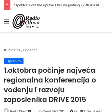
Inspektori Porezne uprave FBiH na području ZDK izvršili 24 inspekcijska nadzora
Meni
Početna
/
Općenito
Općenito
1.oktobra počinje najveća
regionalna konferencija o
vođenju i razvoju
zaposlenika DRIVE 2015
Radio Olovo
S
30. Septembra 2015.
42
1 minute read